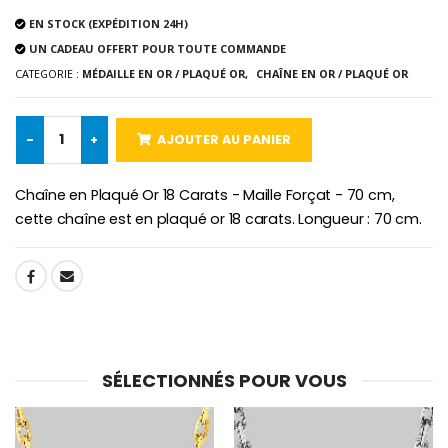
EN STOCK (EXPÉDITION 24H)
-10%
UN CADEAU OFFERT POUR TOUTE COMMANDE
Médaille Miraculeuse Or 9 Carat
Bougie de Neuvaine Contre le Mal - Saint Michel
€130.00
CATEGORIE :
MÉDAILLE EN OR / PLAQUÉ OR,
CHAÎNE EN OR / PLAQUÉ OR
€4.95
€5.50
-
+
AJOUTER AU PANIER
-25%
Médaille Miraculeuse Rose
Chaîne en Plaqué Or 18 Carats - Maille Forçat - 70 cm,
Lot de 20 Bougies de Neuvaine Blanches
€2.50
€58.50
cette chaîne est en plaqué or 18 carats. Longueur : 70 cm.
€78.00
SHARE:
Chapelet de Lourde
Huile d'Onction
€5.00
€9.90
SÉLECTIONNÉS POUR VOUS
Croix Enfant en Bois Eglise Papillons et Arc-en-ciel 15 cm
Bougie Neuvaine pour une Guérison - 17.5cm