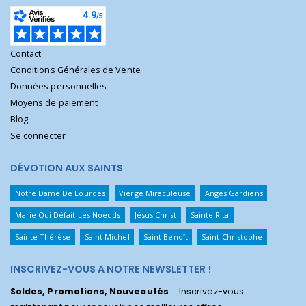
Contact
Conditions Générales de Vente
Données personnelles
Moyens de paiement
Blog
Se connecter
DÉVOTION AUX SAINTS
Notre Dame De Lourdes
Vierge Miraculeuse
Anges Gardiens
Marie Qui Défait Les Noeuds
Jésus Christ
Sainte Rita
Sainte Thérèse
Saint Michel
Saint Benoît
Saint Christophe
INSCRIVEZ-VOUS A NOTRE NEWSLETTER !
Soldes, Promotions, Nouveautés
... Inscrivez-vous