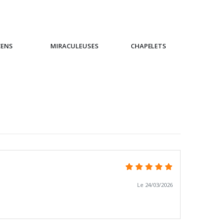
€4.90
CENS
MIRACULEUSES
CHAPELETS
IC
Le 24/03/2026