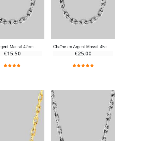
€7.00
€10.00
-20%
Eau de Lourdes 1 Litre
€9.60
€12.00
Chaîne Argent Massif 42cm - Maille Forçat 1mm
Chaîne en Argent Massif 45cm - Maille Forçat 1mm
€15.50
€25.00
-20%
Déposez votre Neuvaine à Lourdes
€9.60
€12.00
Bonbons Pastilles Menthe à l'Eau de Lourdes - 130g
€7.90