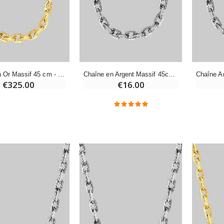
€7.00
€10.00
-20%
-10%
Eau de Lourdes 1 Litre
Statue Vierge Miraculeuse Lumineuse
€9.60
€13.50
€12.00
€15.00
Chaîne en Or Massif 45 cm - Maille Forçat Diamantée 1,4mm
Chaîne en Argent Massif 45cm - Maille Forçat 0,9mm
€325.00
€16.00
-20%
Coffret Encens Benjoin + Charbon + Brûle-encens
Déposez votre Neuvaine à Lourdes
€21.90
€9.60
€12.00
Encens d'Eglise Pontifical 250g
Bonbons Pastilles Menthe à l'Eau de Lourdes - 130g
€12.90
€7.90