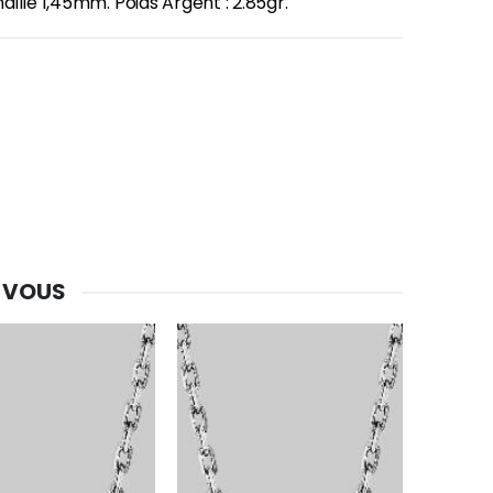
ille 1,45mm. Poids Argent : 2.85gr.
 VOUS
-30%
Une bougie 150 gr et votre Prière déposées à Lourdes