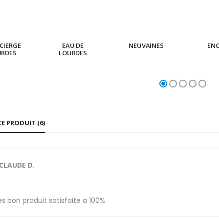
€23.00
€4.90
CIERGE
EAU DE
NEUVAINES
EN
URDES
LOURDES
CE PRODUIT (6)
CLAUDE D.
es bon produit satisfaite a 100%