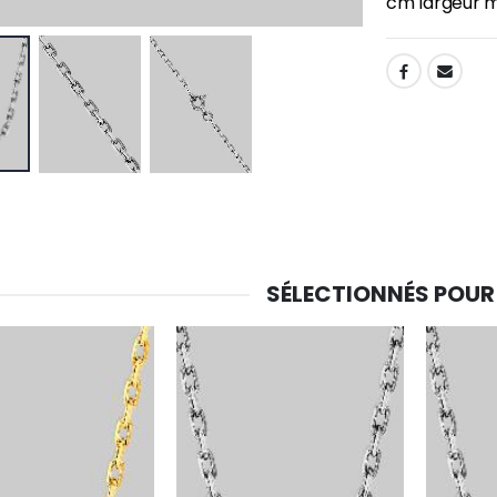
cm largeur ma
SHARE:
SÉLECTIONNÉS POUR
-30%
6 Bougies Teintées Masse Couleur Blanche
Une bougie 150 gr et votre Prière déposées à Lourdes
€6.00