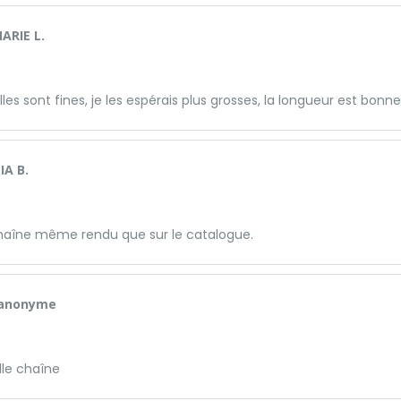
ARIE L.
lles sont fines, je les espérais plus grosses, la longueur est bonne
IA B.
chaîne même rendu que sur le catalogue.
 anonyme
lle chaîne