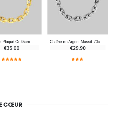
-10%
Bougie de Neuvaine Contre le Mal - Saint Michel
€4.95
€5.50
Chaîne en Plaqué Or 45cm - Maille Forçat Diamantée 1.00mm
Chaîne en Argent Massif 70cm - Maille Forçat 1,45mm
€35.00
€29.90
-25%
Lot de 20 Bougies de Neuvaine Blanches
€58.50
€78.00
Huile d'Onction
€9.90
DE CŒUR
Bougie Neuvaine pour une Guérison - 17.5cm