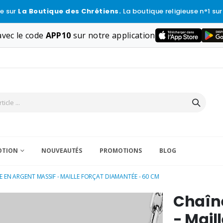
e sur
La Boutique des Chrétiens.
La boutique religieuse n°1 sur
vec le code
APP10
sur notre application
VOTION
NOUVEAUTÉS
PROMOTIONS
BLOG
E EN ARGENT MASSIF - MAILLE FORÇAT DIAMANTÉE - 60 CM
Chaîne
- Mail