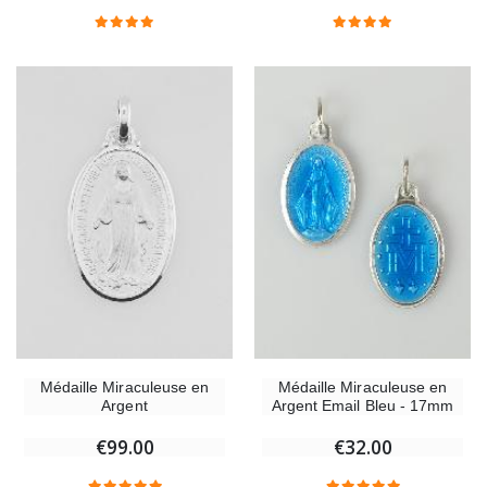
Croix Enfant en Bois Eglise Papillons et Arc-en-ciel 15 cm
Bougie Neuvaine pou
€23.00
€4.90
Médaille Miraculeuse en
Médaille Miraculeuse en
Argent
Argent Email Bleu - 17mm
€99.00
€32.00