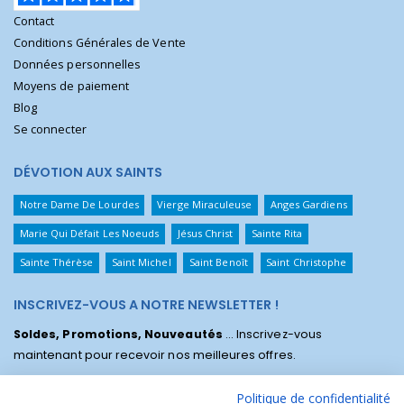
Contact
Conditions Générales de Vente
Données personnelles
Moyens de paiement
Blog
Se connecter
DÉVOTION AUX SAINTS
Notre Dame De Lourdes
Vierge Miraculeuse
Anges Gardiens
Marie Qui Défait Les Noeuds
Jésus Christ
Sainte Rita
Sainte Thérèse
Saint Michel
Saint Benoît
Saint Christophe
INSCRIVEZ-VOUS A NOTRE NEWSLETTER !
Soldes, Promotions, Nouveautés
... Inscrivez-vous
maintenant pour recevoir nos meilleures offres.
Politique de confidentialité