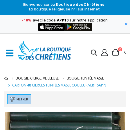
Bienvenue sur
La Boutique des Chrétiens.
La boutique religieuse n°1 sur internet
-10%
avec le code
APP10
sur notre application
×
0
BOUGIE, CIERGE, VEILLEUSE
BOUGIE TEINTÉE MASSE
CARTON 48 CIERGES TEINTÉES MASSE COULEUR VERT SAPIN
FILTRER