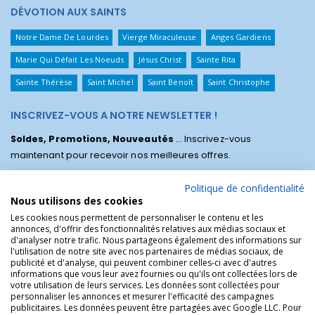
DÉVOTION AUX SAINTS
Notre Dame De Lourdes
Vierge Miraculeuse
Anges Gardiens
Marie Qui Défait Les Noeuds
Jésus Christ
Sainte Rita
Sainte Thérèse
Saint Michel
Saint Benoît
Saint Christophe
INSCRIVEZ-VOUS A NOTRE NEWSLETTER !
Soldes, Promotions, Nouveautés
... Inscrivez-vous
maintenant pour recevoir nos meilleures offres.
Politique de confidentialité
Nous utilisons des cookies
Les cookies nous permettent de personnaliser le contenu et les
annonces, d'offrir des fonctionnalités relatives aux médias sociaux et
d'analyser notre trafic. Nous partageons également des informations sur
l'utilisation de notre site avec nos partenaires de médias sociaux, de
publicité et d'analyse, qui peuvent combiner celles-ci avec d'autres
informations que vous leur avez fournies ou qu'ils ont collectées lors de
votre utilisation de leurs services. Les données sont collectées pour
personnaliser les annonces et mesurer l'efficacité des campagnes
La Boutique des Chrétiens © | La boutique religieuse chrétienne de
publicitaires. Les données peuvent être partagées avec Google LLC. Pour
référence !.