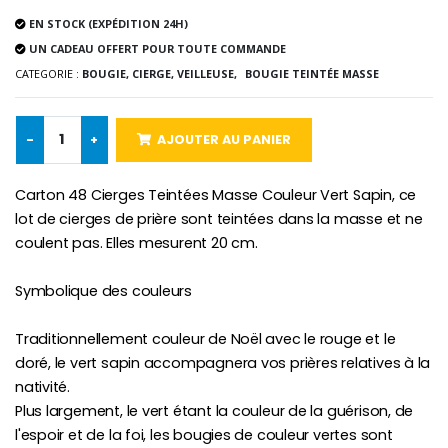
EN STOCK (EXPÉDITION 24H)
-10%
Médaille Miraculeuse Or 9 Carat
Bougie de Neuvaine Contre le Mal - Saint Michel
UN CADEAU OFFERT POUR TOUTE COMMANDE
€130.00
€4.95
€5.50
CATEGORIE :
BOUGIE, CIERGE, VEILLEUSE,
BOUGIE TEINTÉE MASSE
-
+
AJOUTER AU PANIER
-25%
Médaille Miraculeuse Rose
Lot de 20 Bougies de Neuvaine Blanches
€2.50
€58.50
Carton 48 Cierges Teintées Masse Couleur Vert Sapin, ce
€78.00
lot de cierges de prière sont teintées dans la masse et ne
coulent pas. Elles mesurent 20 cm.
Symbolique des couleurs
Chapelet de Lourde
Huile d'Onction
€5.00
€9.90
Traditionnellement couleur de Noël avec le rouge et le
doré, le vert sapin accompagnera vos prières relatives à la
nativité.
Plus largement, le vert étant la couleur de la guérison, de
Croix Enfant en Bois Eglise Papillons et Arc-en-ciel 15 cm
Bougie Neuvaine pour une Guérison - 17.5cm
l'espoir et de la foi, les bougies de couleur vertes sont
€23.00
€4.90