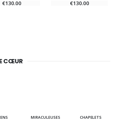
€130.00
€130.00
DE CŒUR
CENS
MIRACULEUSES
CHAPELETS
IC