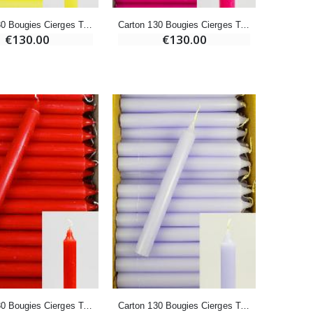
€4.95
€5.50
Carton 130 Bougies Cierges Teintées Masse Ivoire
Carton 130 Bougies Cierges Teintées Masse Rose
€130.00
€130.00
-25%
Lot de 20 Bougies de Neuvaine Blanches
€58.50
€78.00
Huile d'Onction
€9.90
Bougie Neuvaine pour une Guérison - 17.5cm
€4.90
Carton 130 Bougies Cierges Teintées Masse Rouge
Carton 130 Bougies Cierges Teintées Masse Parme