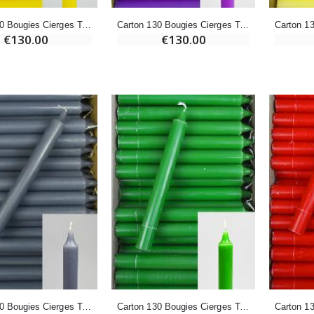
€4.95
€5.50
Carton 130 Bougies Cierges Teintées Masse Jaune
Carton 130 Bougies Cierges Teintées Masse Violettes
€130.00
€130.00
-25%
Médaille Miraculeuse Rose - 19mm
Lot de 20 Bougies de Neuvaine Blanches
€2.50
€58.50
€78.00
Chapelet de Lourdes en Bois
Huile d'Onction
€5.00
€9.90
Croix Enfant en Bois Eglise Papillons et Arc-en-ciel 15 cm
Bougie Neuvaine pour une Guérison - 17.5cm
€23.00
€4.90
Carton 130 Bougies Cierges Teintées Masse Gris
Carton 130 Bougies Cierges Teintées Masse Vert Pré