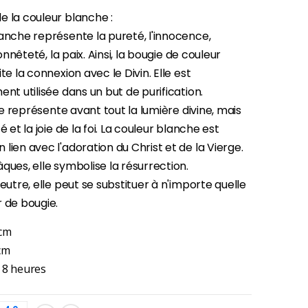
e la couleur blanche :
anche représente la pureté, l'innocence,
'honnêteté, la paix. Ainsi, la bougie de couleur
te la connexion avec le Divin. Elle est
ent utilisée dans un but de purification.
elle représente avant tout la lumière divine, mais
é et la joie de la foi. La couleur blanche est
lien avec l'adoration du Christ et de la Vierge.
ques, elle symbolise la résurrection.
neutre, elle peut se substituer à n'importe quelle
 de bougie.
 cm
-30%
cm
Une bougie 150 gr et votre Prière déposées à Lourdes
€7.00
 8 heures
€10.00