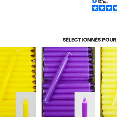
SHARE:
-20%
-10%
Eau de Lourdes 1 Litre
Statue Vierge Miraculeuse Lumineuse
€9.60
€13.50
€12.00
€15.00
SÉLECTIONNÉS POUR
-20%
Coffret Encens Benjoin + Charbon + Brûle-encens
Déposez votre Neuvaine à Lourdes
€21.90
€9.60
€12.00
Encens d'Eglise Pontifical 250g
Bonbons Pastilles Menthe à l'Eau de Lourdes - 130g
€12.90
€7.90
-10%
Médaille Miraculeuse Or 9 Carats - 10 mm
Bougie de Neuvaine Contre le Mal - Saint Michel
€130.00