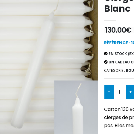
Blanc
130.00€
RÉFÉRENCE : 
EN STOCK (EX
UN CADEAU O
CATEGORIE :
BOUG
-
+
Carton 130 B
cierges de pr
pas. Elles me