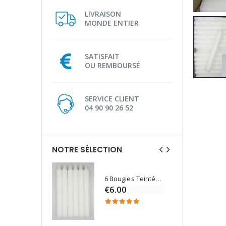
LIVRAISON
MONDE ENTIER
SATISFAIT
OU REMBOURSÉ
SERVICE CLIENT
04 90 90 26 52
NOTRE SÉLECTION
6 Bougies Teintées Masse Couleur Blanche
Une bougie 150 gr et votre Prière déposées à Lourdes
€6.00
€7.00