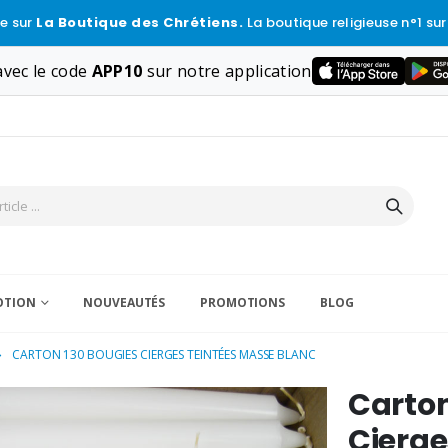
e sur
La Boutique des Chrétiens.
La boutique religieuse n°1 sur
vec le code
APP10
sur notre application
VOTION
NOUVEAUTÉS
PROMOTIONS
BLOG
CARTON 130 BOUGIES CIERGES TEINTÉES MASSE BLANC
Carton
Cierge