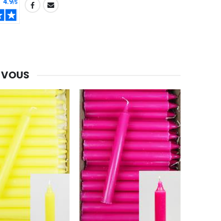
-20%
Eau de Lourdes 1 Litre
€9.60
€12.00
 VOUS
-20%
Déposez votre Neuvaine à Lourdes
€9.60
€12.00
Bonbons Pastilles Menthe à l'Eau de Lourdes - 130g
€7.90
-10%
Bougie de Neuvaine Contre le Mal - Saint Michel