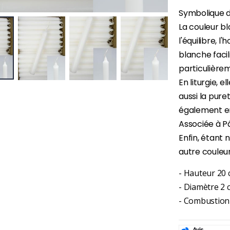
Symbolique d
La couleur bl
l'équilibre, l
blanche facili
particulièrem
En liturgie, 
aussi la puret
également en 
Associée à Pâ
Enfin, étant 
autre couleur
- Hauteur 20
-30%
6 Bougies Teintées Masse Couleur Blanche
- Diamètre 2 
Une bougie 150 gr et votre Prière déposées à Lourdes
€6.00
€7.00
- Combustion
€10.00