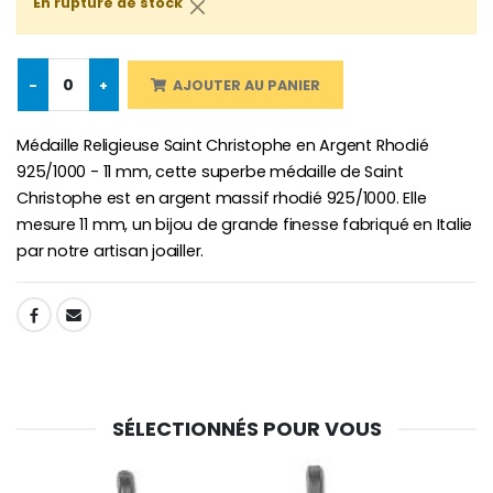
En rupture de stock
-
+
AJOUTER AU PANIER
-10%
Médaille Miraculeuse Or 9 Carat
Bougie de Neuvaine Contre le Mal - Saint Michel
€130.00
Médaille Religieuse Saint Christophe en Argent Rhodié
€4.95
€5.50
925/1000 - 11 mm, cette superbe médaille de Saint
Christophe est en argent massif rhodié 925/1000. Elle
mesure 11 mm, un bijou de grande finesse fabriqué en Italie
-25%
par notre artisan joailler.
Médaille Miraculeuse Rose
Lot de 20 Bougies de Neuvaine Blanches
€2.50
€58.50
€78.00
SHARE:
Chapelet de Lourde
Huile d'Onction
€5.00
€9.90
SÉLECTIONNÉS POUR VOUS