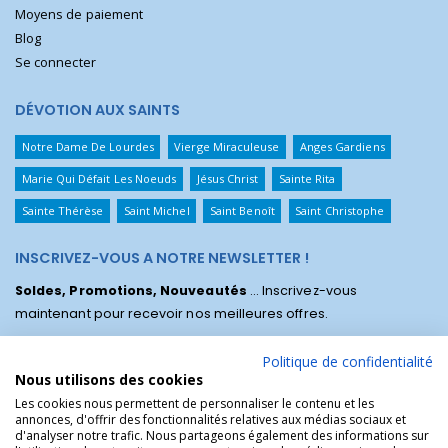
Moyens de paiement
Blog
Se connecter
DÉVOTION AUX SAINTS
Notre Dame De Lourdes
Vierge Miraculeuse
Anges Gardiens
Marie Qui Défait Les Noeuds
Jésus Christ
Sainte Rita
Sainte Thérèse
Saint Michel
Saint Benoît
Saint Christophe
INSCRIVEZ-VOUS A NOTRE NEWSLETTER !
Soldes, Promotions, Nouveautés
... Inscrivez-vous
maintenant pour recevoir nos meilleures offres.
Politique de confidentialité
Nous utilisons des cookies
Les cookies nous permettent de personnaliser le contenu et les
annonces, d'offrir des fonctionnalités relatives aux médias sociaux et
d'analyser notre trafic. Nous partageons également des informations sur