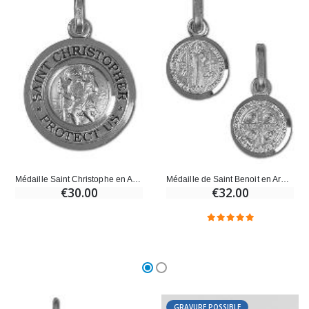
Croix Enfant en Bois Eglise Papillons et Arc-en-ciel 15 cm
Bougie Neuvaine pour une Guérison - 17.5cm
€23.00
€4.90
Médaille Saint Christophe en Argent Rhodié 925/1000 - 17 mm
Médaille de Saint Benoit en Argent Rhodié 925/1000 - 9mm
€30.00
€32.00
GRAVURE POSSIBLE