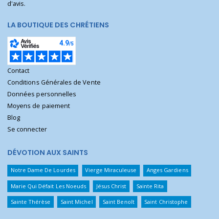
d'avis.
LA BOUTIQUE DES CHRÉTIENS
Contact
Conditions Générales de Vente
Données personnelles
Moyens de paiement
Blog
Se connecter
DÉVOTION AUX SAINTS
Notre Dame De Lourdes
Vierge Miraculeuse
Anges Gardiens
Marie Qui Défait Les Noeuds
Jésus Christ
Sainte Rita
Sainte Thérèse
Saint Michel
Saint Benoît
Saint Christophe