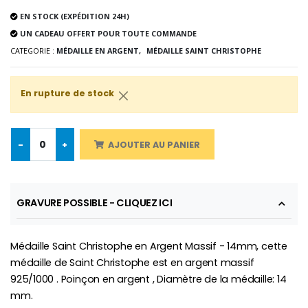
EN STOCK (EXPÉDITION 24H)
UN CADEAU OFFERT POUR TOUTE COMMANDE
CATEGORIE :
MÉDAILLE EN ARGENT,
MÉDAILLE SAINT CHRISTOPHE
-10%
Médaille Miraculeuse Or 9 Carat
Bougie de Neuvaine Contre le Mal - Saint Michel
€130.00
€4.95
En rupture de stock
€5.50
-
+
AJOUTER AU PANIER
-25%
Médaille Miraculeuse Rose
Lot de 20 Bougies de Neuvaine Blanches
€2.50
€58.50
€78.00
GRAVURE POSSIBLE - CLIQUEZ ICI
Médaille Saint Christophe en Argent Massif - 14mm, cette
Chapelet de Lourde
Huile d'Onction
€5.00
€9.90
médaille de Saint Christophe est en argent massif
925/1000 . Poinçon en argent , Diamètre de la médaille: 14
mm.