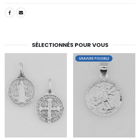
Croix Enfant en Bois Eglise Papillons et Arc-en-ciel 15 cm
Bougie Neuvaine pour une Guérison - 17.5cm
SHARE:
€23.00
€4.90
SÉLECTIONNÉS POUR VOUS
GRAVURE POSSIBLE