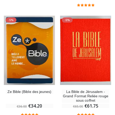
-5%
-5%
Ze Bible (Bible des jeunes)
La Bible de Jérusalem -
Grand Format Reliée rouge
sous coffret
€34.20
€61.75
€36.00
€65.00