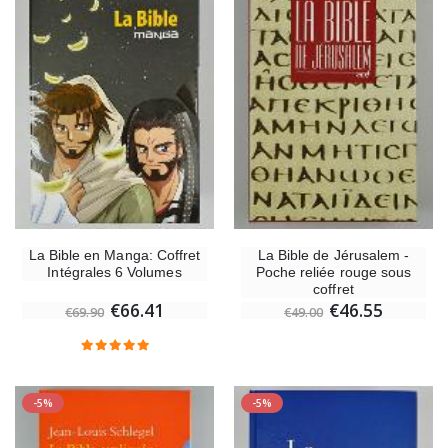
La Bible en Manga: Coffret
La Bible de Jérusalem -
Intégrales 6 Volumes
Poche reliée rouge sous
coffret
€66.41
€46.55
€69.90
€49.00
-5%
-5%