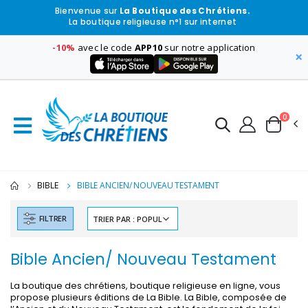
Bienvenue sur
La Boutique des Chrétiens.
La boutique religieuse n°1 sur internet
-10%
avec le code
APP10
sur notre application
×
0
-30%
6 Bougies Teintées Masse Couleur Blanche
Une bougie 150 gr et votre Prière déposées à L
BIBLE
BIBLE ANCIEN/ NOUVEAU TESTAMENT
€6.00
€7.00
€10.00
FILTRER
Bible Ancien/ Nouveau Testament
-10%
-20%
Statue Vierge Miraculeuse Lumineuse
Eau de Lourdes 1 
€13.50
€9.60
La boutique des chrétiens, boutique religieuse en ligne, vous
€15.00
€12.00
propose plusieurs éditions de La Bible. La Bible, composée de