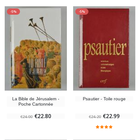
-5%
-5%
La Bible de Jérusalem -
Psautier - Toile rouge
Poche Cartonnée
€22.80
€22.99
€24.00
€24.20