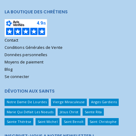
LA BOUTIQUE DES CHRÉTIENS
Contact
Conditions Générales de Vente
Données personnelles
Moyens de paiement
Blog
Se connecter
DÉVOTION AUX SAINTS
Notre Dame De Lourdes
Vierge Miraculeuse
Anges Gardiens
Marie Qui Défait Les Noeuds
Jésus Christ
Sainte Rita
Sainte Thérèse
Saint Michel
Saint Benoît
Saint Christophe
INSCRIVEZ-VOUS A NOTRE NEWSLETTER !