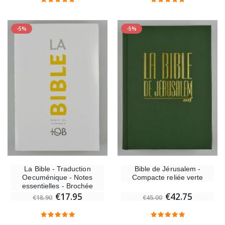
-5%
-5%
La Bible - Traduction
Bible de Jérusalem -
Oecuménique - Notes
Compacte reliée verte
essentielles - Brochée
€17.95
€42.75
€18.90
€45.00