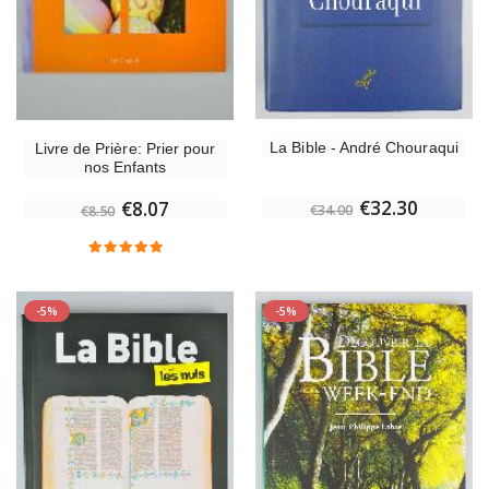
La Bible - André Chouraqui
Livre de Prière: Prier pour
nos Enfants
€32.30
€8.07
€34.00
€8.50
-5%
-5%