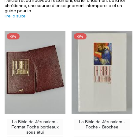
l’Ancien et du Nouveau Testament, est le fondement de la foi
chrétienne, une source d’enseignement intemporelle et un
guide pour la
...
lire la suite
-20%
Coffret Encens Benjoin + Charbon + Brûle-encens
Déposez votre Neuvaine à Lourdes
€21.90
€9.60
€12.00
-5%
-5%
Encens d'Eglise Pontifical 250g
Bonbons Pastilles Menthe à l'Eau de Lourdes - 130g
€12.90
€7.90
-10%
Médaille Miraculeuse Or 9 Carats - 10 mm
Bougie de Neuvaine Contre le Mal - Saint Michel
€130.00
€4.95
€5.50
La Bible de Jérusalem -
La Bible de Jérusalem -
Format Poche bordeaux
Poche - Brochée
sous étui
-25%
Médaille Miraculeuse Rose - 19mm