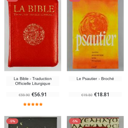
La Bible - Traduction
Le Psautier - Broché
Officielle Liturgique
€56.91
€18.81
€59.90
€19.80
-5%
-5%