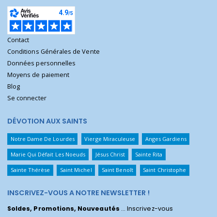
Contact
Conditions Générales de Vente
Données personnelles
Moyens de paiement
Blog
Se connecter
DÉVOTION AUX SAINTS
Notre Dame De Lourdes
Vierge Miraculeuse
Anges Gardiens
Marie Qui Défait Les Noeuds
Jésus Christ
Sainte Rita
Sainte Thérèse
Saint Michel
Saint Benoît
Saint Christophe
INSCRIVEZ-VOUS A NOTRE NEWSLETTER !
Soldes, Promotions, Nouveautés
... Inscrivez-vous