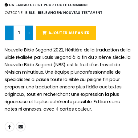
UN CADEAU OFFERT POUR TOUTE COMMANDE
CATEGORIE :
BIBLE,
BIBLE ANCIEN/ NOUVEAU TESTAMENT
Croix Enfant en Bois Eglise Papillons et Arc-en-ciel 15 cm
Bougie Neuvaine pour une Guérison - 17.5cm
€23.00
€4.90
-
+
AJOUTER AU PANIER
Nouvelle Bible Segond 2022, Héritière de la traduction de la
Bible réalisée par Louis Segond à la fin du XIXème siècle, la
Nouvelle Bible Segond (NBS) est le fruit d'un travail de
révision minutieux. Une équipe pluriconfessionnelle de
spécialistes a passé toute la Bible au peigne fin pour
proposer une traduction encore plus fidèle aux textes
originaux, tout en recherchant une expression la plus
rigoureuse et la plus cohérente possible. Edition sans
notes ni annexes, avec 4 cartes couleur.
SHARE: