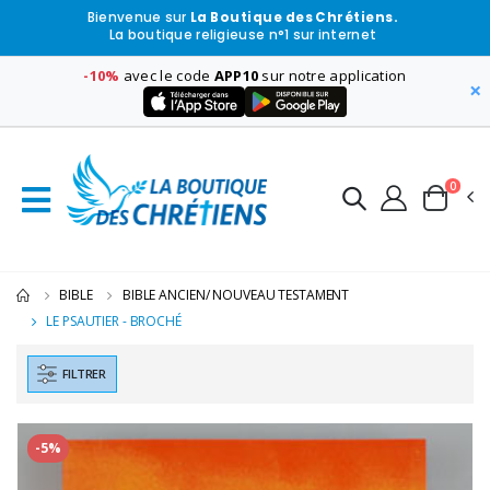
Bienvenue sur
La Boutique des Chrétiens.
La boutique religieuse n°1 sur internet
-10%
avec le code
APP10
sur notre application
×
0
BIBLE
BIBLE ANCIEN/ NOUVEAU TESTAMENT
LE PSAUTIER - BROCHÉ
FILTRER
-5%