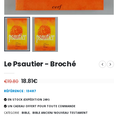
€12.90
€7.90
-10%
Médaille Miraculeuse Or 9 Carat
Bougie de Neuvaine Contre le Mal - Saint Michel
€130.00
€4.95
€5.50
-25%
Le Psautier - Broché
Médaille Miraculeuse Rose
Lot de 20 Bougies de Neuvaine Blanches
€2.50
€58.50
€78.00
18.81€
€19.80
RÉFÉRENCE : 13487
Chapelet de Lourde
Huile d'Onction
EN STOCK (EXPÉDITION 24H)
€5.00
€9.90
UN CADEAU OFFERT POUR TOUTE COMMANDE
CATEGORIE :
BIBLE,
BIBLE ANCIEN/ NOUVEAU TESTAMENT