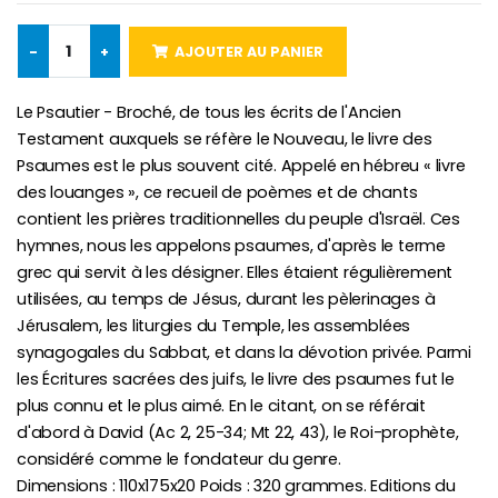
-
+
AJOUTER AU PANIER
Croix Enfant en Bois Eglise Papillons et Arc-en-ciel 15 cm
Bougie Neuvaine pour une Guérison - 17.5cm
€23.00
€4.90
Le Psautier - Broché, de tous les écrits de l'Ancien
Testament auxquels se réfère le Nouveau, le livre des
Psaumes est le plus souvent cité. Appelé en hébreu « livre
des louanges », ce recueil de poèmes et de chants
contient les prières traditionnelles du peuple d'Israël. Ces
hymnes, nous les appelons psaumes, d'après le terme
grec qui servit à les désigner. Elles étaient régulièrement
utilisées, au temps de Jésus, durant les pèlerinages à
Jérusalem, les liturgies du Temple, les assemblées
synagogales du Sabbat, et dans la dévotion privée. Parmi
les Écritures sacrées des juifs, le livre des psaumes fut le
plus connu et le plus aimé. En le citant, on se référait
d'abord à David (Ac 2, 25-34; Mt 22, 43), le Roi-prophète,
considéré comme le fondateur du genre.
Dimensions : 110x175x20 Poids : 320 grammes. Editions du