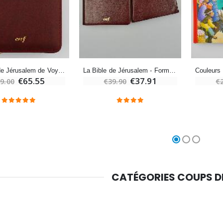
Croix Enfant en Bois Eglise Papillons et Arc-en-ciel 15 cm
Bougie Neuvaine pour une Guérison - 17.5cm
€23.00
€4.90
La Bible de Jérusalem de Voyage - Zippée Bordeaux
La Bible de Jérusalem - Format Poche bordeaux sous étui
€65.55
€37.91
9.00
€39.90
€
CATÉGORIES COUPS 