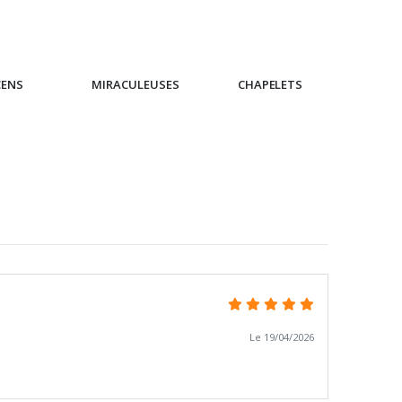
CENS
MIRACULEUSES
CHAPELETS
IC
Le 19/04/2026