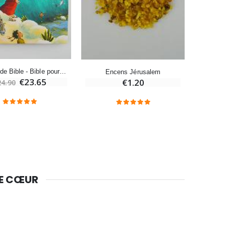
Bougie Neuvaine pour une Guérison - 17.5cm
€4.90
Couleurs de Bible - Bible pour Enfants
Encens Jérusalem
€23.65
€1.20
24.90
DE CŒUR