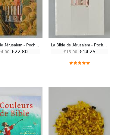
-10%
Bougie de Neuvaine Contre le Mal - Saint Michel
€4.95
€5.50
La Bible de Jérusalem - Poche Cartonnée
La Bible de Jérusalem - Poche - Brochée
€22.80
€14.25
24.00
€15.00
-25%
Lot de 20 Bougies de Neuvaine Blanches
€58.50
€78.00
Huile d'Onction
€9.90