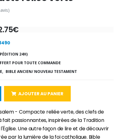
 avis)
2.75€
13490
PÉDITION 24H)
FFERT POUR TOUTE COMMANDE
E,
BIBLE ANCIEN/ NOUVEAU TESTAMENT
AJOUTER AU PANIER
usalem - Compacte reliée verte, des clefs de
à fait passionnantes, inspirées de la Tradition
l'Église. Une autre façon de lire et de découvrir
irée par la lumière de la foi catholique. Bible
-30%