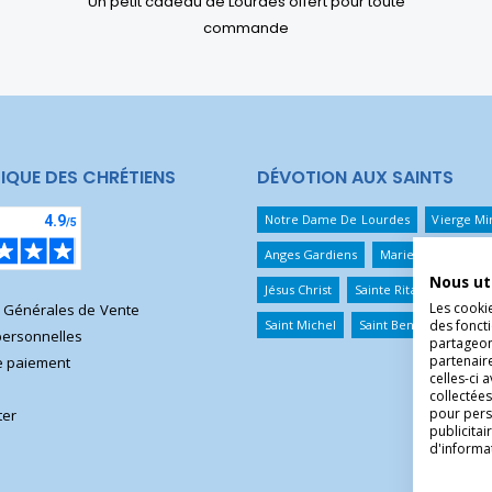
Un petit cadeau de Lourdes offert pour toute
commande
IQUE DES CHRÉTIENS
DÉVOTION AUX SAINTS
Notre Dame De Lourdes
Vierge Mi
Anges Gardiens
Marie Qui Défait 
Nous ut
Jésus Christ
Sainte Rita
Sainte T
Les cooki
s Générales de Vente
Saint Michel
Saint Benoît
Saint 
des foncti
ersonnelles
partageons
partenair
 paiement
celles-ci 
collectées
pour pers
ter
publicita
d'informa