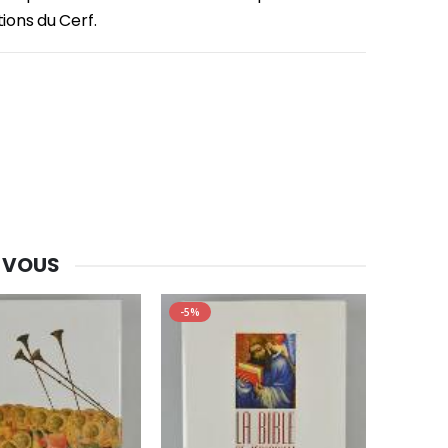
Une bougie 150 gr et votre Prière déposées à Lourdes
tions du Cerf.
€7.00
€10.00
-20%
Eau de Lourdes 1 Litre
€9.60
€12.00
-20%
 VOUS
Déposez votre Neuvaine à Lourdes
€9.60
€12.00
-5%
Bonbons Pastilles Menthe à l'Eau de Lourdes - 130g
€7.90