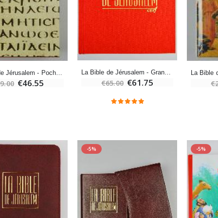
-10%
Médaille Miraculeuse Or 9 Carats - 10 mm
Bougie de Neuvaine Contre le Mal - Saint Michel
€130.00
€4.95
€5.50
La Bible de Jérusalem - Grand Format Reliée rouge sous coffret
La Bible de Jérusalem - Poche reliée rouge sous coffret
€61.75
€46.55
€65.00
9.00
€
-25%
Médaille Miraculeuse Rose - 19mm
Lot de 20 Bougies de Neuvaine Blanches
€2.50
€58.50
€78.00
-5%
-5%
Chapelet de Lourdes en Bois
Huile d'Onction
€5.00
€9.90