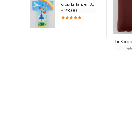
Croix Enfant en Bois Eglise Papillons et Arc-en-ciel 15 cm
Bougie Neuvaine pour une Guérison - 17.5cm
€23.00
€6