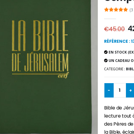
(3
4
€45.00
RÉFÉRENCE : 
EN STOCK (EX
UN CADEAU O
CATEGORIE :
BIBL
-
+
Bible de Jér
lecture tout 
des Pères de 
la Bible, écla
-30%