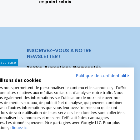
en
point relais
INSCRIVEZ-VOUS A NOTRE
NEWSLETTER !
raculeuse
Soldes, Promotions, Nouveautés
...
Les Noeuds
Inscrivez-vous maintenant pour recevoir
Politique de confidentialité
ilisons des cookies
nos meilleures offres.
hérèse
es nous permettent de personnaliser le contenu et les annonces, d'offrir
Christophe
onnalités relatives aux médias sociaux et d'analyser notre trafic. Nous
 également des informations sur l'utilisation de notre site avec nos
es de médias sociaux, de publicité et d'analyse, qui peuvent combiner
avec d'autres informations que vous leur avez fournies ou qu'ils ont
 lors de votre utilisation de leurs services. Les données sont collectées
onnaliser les annonces et mesurer l'efficacité des campagnes
ires. Les données peuvent être partagées avec Google LLC. Pour plus
tions,
cliquez ici
.