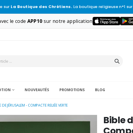
e sur
La Boutique des Chrétiens.
La boutique religieuse n°1 sur
vec le code
APP10
sur notre application
VOTION
NOUVEAUTÉS
PROMOTIONS
BLOG
E DE JÉRUSALEM - COMPACTE RELIÉE VERTE
Bible 
Compac