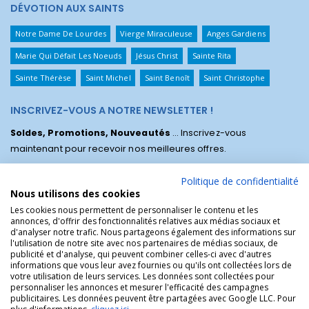
DÉVOTION AUX SAINTS
Notre Dame De Lourdes
Vierge Miraculeuse
Anges Gardiens
Marie Qui Défait Les Noeuds
Jésus Christ
Sainte Rita
Sainte Thérèse
Saint Michel
Saint Benoît
Saint Christophe
INSCRIVEZ-VOUS A NOTRE NEWSLETTER !
Soldes, Promotions, Nouveautés
... Inscrivez-vous
maintenant pour recevoir nos meilleures offres.
Politique de confidentialité
Nous utilisons des cookies
Les cookies nous permettent de personnaliser le contenu et les
annonces, d'offrir des fonctionnalités relatives aux médias sociaux et
d'analyser notre trafic. Nous partageons également des informations sur
l'utilisation de notre site avec nos partenaires de médias sociaux, de
publicité et d'analyse, qui peuvent combiner celles-ci avec d'autres
informations que vous leur avez fournies ou qu'ils ont collectées lors de
votre utilisation de leurs services. Les données sont collectées pour
personnaliser les annonces et mesurer l'efficacité des campagnes
La Boutique des Chrétiens © | La boutique religieuse chrétienne de
publicitaires. Les données peuvent être partagées avec Google LLC. Pour
référence !.