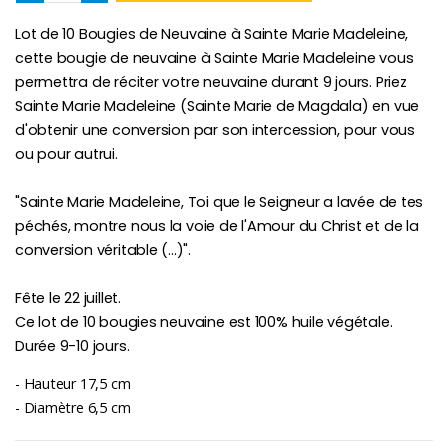
Lot de 10 Bougies de Neuvaine à Sainte Marie Madeleine,
Chapelet de Lourde
Huile d'Onction
cette bougie de neuvaine à Sainte Marie Madeleine vous
€5.00
€9.90
permettra de réciter votre neuvaine durant 9 jours. Priez
Sainte Marie Madeleine (Sainte Marie de Magdala) en vue
d'obtenir une conversion par son intercession, pour vous
ou pour autrui.
Croix Enfant en Bois Eglise Papillons et Arc-en-ciel 15 cm
Bougie Neuvaine pour une Guérison - 17.5cm
€23.00
€4.90
"Sainte Marie Madeleine, Toi que le Seigneur a lavée de tes
péchés, montre nous la voie de l'Amour du Christ et de la
conversion véritable (...)".
Fête le 22 juillet.
Ce lot de 10 bougies neuvaine est 100% huile végétale.
Durée 9-10 jours.
- Hauteur 17,5 cm
- Diamètre 6,5 cm