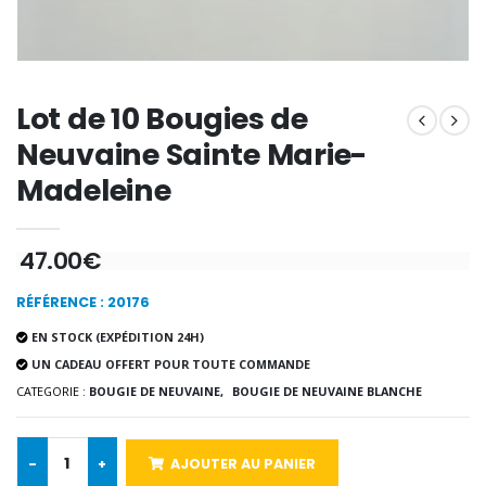
€9.60
€12.00
Lot de 10 Bougies de
Encens d'Eglise Pontifical 250g
Bonbons Pastilles Menthe à l'Eau de Lourdes - 130g
€12.90
€7.90
Neuvaine Sainte Marie-
Madeleine
-10%
47.00€
Médaille Miraculeuse Or 9 Carat
Bougie de Neuvaine Contre le Mal - Saint Michel
€130.00
€4.95
€5.50
RÉFÉRENCE : 20176
EN STOCK (EXPÉDITION 24H)
UN CADEAU OFFERT POUR TOUTE COMMANDE
-25%
CATEGORIE :
BOUGIE DE NEUVAINE,
BOUGIE DE NEUVAINE BLANCHE
Médaille Miraculeuse Rose
Lot de 20 Bougies de Neuvaine Blanches
€2.50
€58.50
€78.00
-
+
AJOUTER AU PANIER