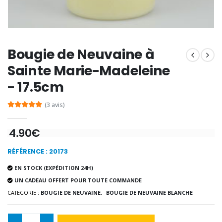
€9.60
€12.00
Bougie de Neuvaine à
Encens d'Eglise Pontifical 250g
Bonbons Pastilles Menthe à l'Eau de Lourdes - 130g
€12.90
€7.90
Sainte Marie-Madeleine
- 17.5cm
(3 avis)
-10%
Médaille Miraculeuse Or 9 Carat
Bougie de Neuvaine Contre le Mal - Saint Michel
€130.00
4.90€
€4.95
€5.50
RÉFÉRENCE : 20173
EN STOCK (EXPÉDITION 24H)
-25%
Médaille Miraculeuse Rose
UN CADEAU OFFERT POUR TOUTE COMMANDE
Lot de 20 Bougies de Neuvaine Blanches
€2.50
CATEGORIE :
BOUGIE DE NEUVAINE,
BOUGIE DE NEUVAINE BLANCHE
€58.50
€78.00