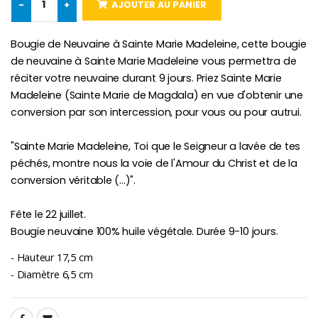
-
+
AJOUTER AU PANIER
Chapelet de Lourde
Huile d'Onction
€5.00
€9.90
Bougie de Neuvaine à Sainte Marie Madeleine, cette bougie
de neuvaine à Sainte Marie Madeleine vous permettra de
réciter votre neuvaine durant 9 jours. Priez Sainte Marie
Madeleine (Sainte Marie de Magdala) en vue d'obtenir une
conversion par son intercession, pour vous ou pour autrui.
Croix Enfant en Bois Eglise Papillons et Arc-en-ciel 15 cm
Bougie Neuvaine pour une Guérison - 17.5cm
€23.00
€4.90
"Sainte Marie Madeleine, Toi que le Seigneur a lavée de tes
péchés, montre nous la voie de l'Amour du Christ et de la
conversion véritable (...)".
Fête le 22 juillet.
Bougie neuvaine 100% huile végétale. Durée 9-10 jours.
- Hauteur 17,5 cm
- Diamètre 6,5 cm