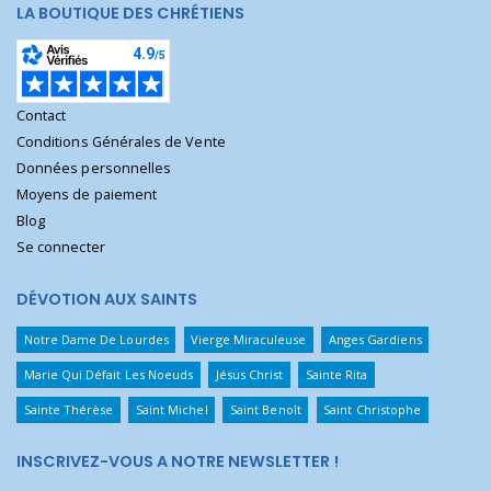
LA BOUTIQUE DES CHRÉTIENS
Contact
Conditions Générales de Vente
Données personnelles
Moyens de paiement
Blog
Se connecter
DÉVOTION AUX SAINTS
Notre Dame De Lourdes
Vierge Miraculeuse
Anges Gardiens
Marie Qui Défait Les Noeuds
Jésus Christ
Sainte Rita
Sainte Thérèse
Saint Michel
Saint Benoît
Saint Christophe
INSCRIVEZ-VOUS A NOTRE NEWSLETTER !