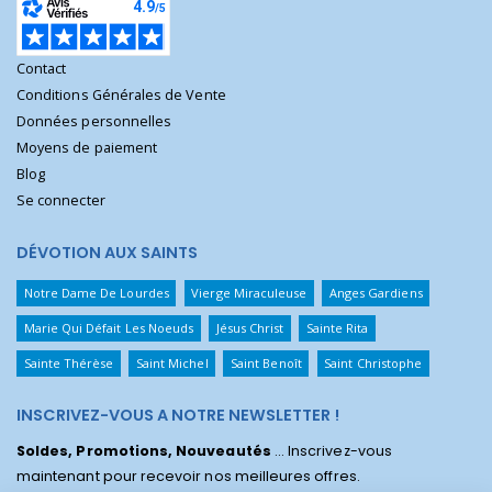
Contact
Conditions Générales de Vente
Données personnelles
Moyens de paiement
Blog
Se connecter
DÉVOTION AUX SAINTS
Notre Dame De Lourdes
Vierge Miraculeuse
Anges Gardiens
Marie Qui Défait Les Noeuds
Jésus Christ
Sainte Rita
Sainte Thérèse
Saint Michel
Saint Benoît
Saint Christophe
INSCRIVEZ-VOUS A NOTRE NEWSLETTER !
Soldes, Promotions, Nouveautés
... Inscrivez-vous
maintenant pour recevoir nos meilleures offres.