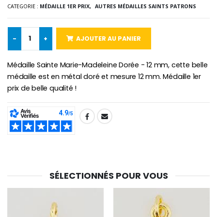
CATEGORIE :
MÉDAILLE 1ER PRIX,
AUTRES MÉDAILLES SAINTS PATRONS
-10%
Médaille Miraculeuse Or 9 Carat
-
+
AJOUTER AU PANIER
Bougie de Neuvaine Contre le Mal - Saint Michel
€130.00
€4.95
€5.50
Médaille Sainte Marie-Madeleine Dorée - 12 mm, cette belle
médaille est en métal doré et mesure 12 mm. Médaille 1er
prix de belle qualité !
-25%
Médaille Miraculeuse Rose
Lot de 20 Bougies de Neuvaine Blanches
€2.50
€58.50
€78.00
SHARE:
Chapelet de Lourde
Huile d'Onction
€5.00
€9.90
SÉLECTIONNÉS POUR VOUS