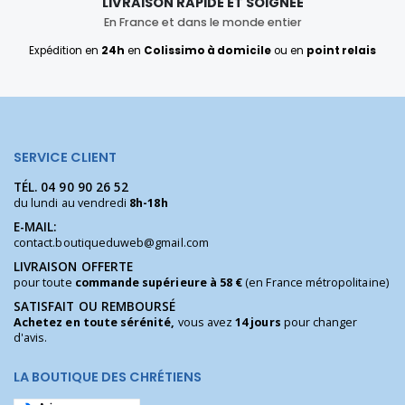
LIVRAISON RAPIDE ET SOIGNÉE
En France et dans le monde entier
Expédition en
24h
en
Colissimo à domicile
ou en
point relais
SERVICE CLIENT
TÉL.
04 90 90 26 52
du lundi au vendredi
8h-18h
E-MAIL:
contact.boutiqueduweb@gmail.com
LIVRAISON OFFERTE
pour toute
commande supérieure à 58 €
(en France métropolitaine)
SATISFAIT OU REMBOURSÉ
Achetez en toute sérénité,
vous avez
14 jours
pour changer
d'avis.
LA BOUTIQUE DES CHRÉTIENS