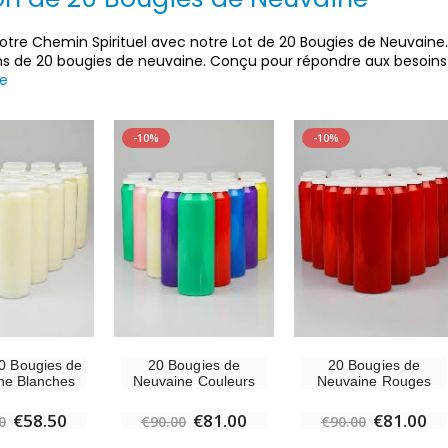
Votre Chemin Spirituel avec notre Lot de 20 Bougies de Neuvaine
ns de 20 bougies de neuvaine. Conçu pour répondre aux besoin
te
-10%
-10%
-30%
6 Bougies Teintées Masse Couleur Blanche
Une bougie 150 gr et votre Prière déposées à Lourdes
€6.00
€7.00
€10.00
20 Bougies de
20 Bougies de
20 Bougies de
-10%
-20%
ne Blanches
Neuvaine Couleurs
Neuvaine Rouges
Statue Vierge Miraculeuse Lumineuse
Eau de Lourdes 1 Litre
€58.50
€81.00
€81.00
€13.50
€9.60
0
€90.00
€90.00
€15.00
€12.00