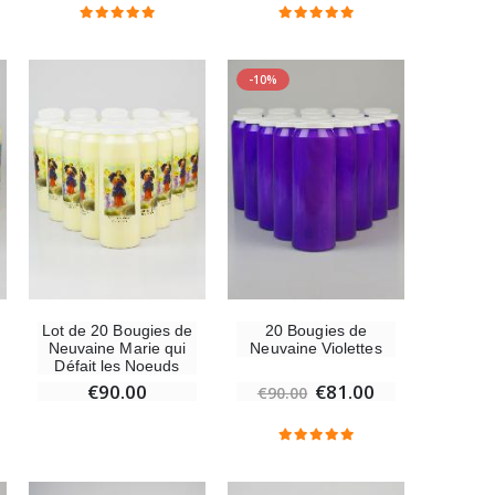
Coffret Encens Benjoin + Charbon + Brûle-encens
-10%
€21.90
Encens d'Eglise Pontifical 250g
€12.90
Lot de 20 Bougies de
20 Bougies de
Neuvaine Marie qui
Neuvaine Violettes
Médaille Miraculeuse Or 9 Carats - 10 mm
Défait les Noeuds
€130.00
€90.00
€81.00
€90.00