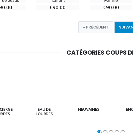
 de Jésus
l'Enfant
Famille
90.00
€90.00
€90.00
« PRÉCÉDENT
SUIVAN
CATÉGORIES COUPS 
CIERGE
EAU DE
NEUVAINES
EN
URDES
LOURDES