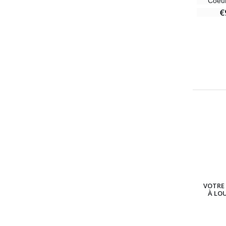
Coeur
€
VOTRE 
À LO