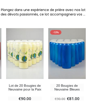
. Plongez dans une expérience de prière avec nos lot
s des dévots passionnés, ce lot accompagnera vos
...
-10%
6 Bougies Teintées Masse Couleur Blanche
€6.00
Lot de 20 Bougies de
20 Bougies de
-10%
Neuvaine pour la Paix
Neuvaine Bleues
Statue Vierge Miraculeuse Lumineuse
€90.00
€81.00
€13.50
€90.00
€15.00