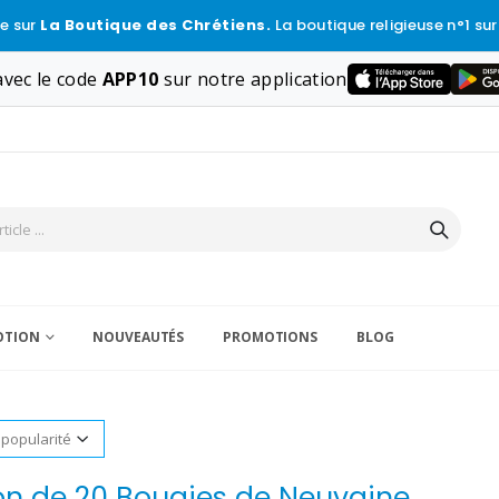
e sur
La Boutique des Chrétiens.
La boutique religieuse n°1 sur
vec le code
APP10
sur notre application
VOTION
NOUVEAUTÉS
PROMOTIONS
BLOG
on de 20 Bougies de Neuvaine