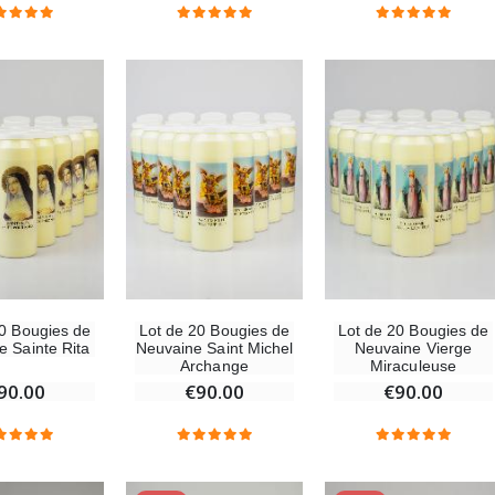
-20%
Coffret Encens Benjoin + Charbon + Brûle-encens
Déposez votre Neuvaine à Lourdes
€21.90
€9.60
€12.00
Encens d'Eglise Pontifical 250g
Bonbons Pastilles Menthe à l'Eau de Lourdes - 130g
€12.90
€7.90
20 Bougies de
Lot de 20 Bougies de
Lot de 20 Bougies de
e Sainte Rita
Neuvaine Saint Michel
Neuvaine Vierge
-10%
Médaille Miraculeuse Or 9 Carats - 10 mm
Archange
Miraculeuse
Bougie de Neuvaine Contre le Mal - Saint Michel
€130.00
90.00
€90.00
€90.00
€4.95
€5.50