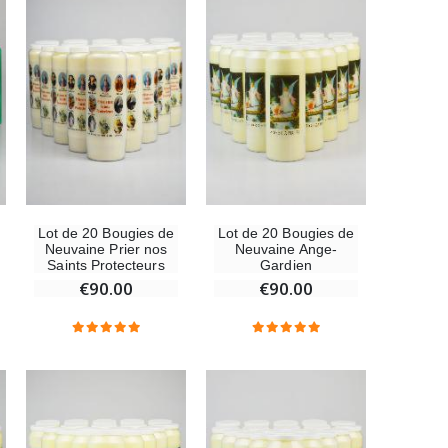
Médaille Miraculeuse Rose - 19mm
€2.50
Chapelet de Lourdes en Bois
€5.00
Lot de 20 Bougies de
Lot de 20 Bougies de
Neuvaine Prier nos
Neuvaine Ange-
Saints Protecteurs
Gardien
Croix Enfant en Bois Eglise Papillons et Arc-en-ciel 15 cm
€90.00
€90.00
€23.00