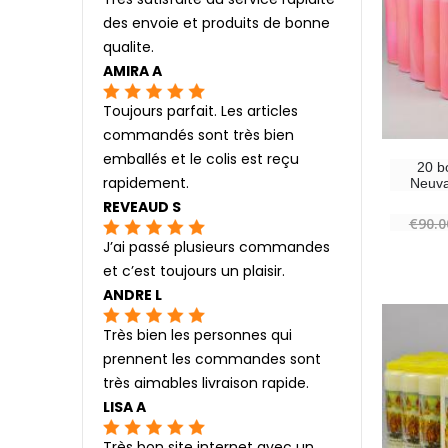
des envoie et produits de bonne
qualite.
AMIRA A
Toujours parfait. Les articles
commandés sont très bien
emballés et le colis est reçu
20 b
rapidement.
Neuva
REVEAUD S
€90.0
J’ai passé plusieurs commandes
et c’est toujours un plaisir.
ANDRE L
Très bien les personnes qui
prennent les commandes sont
très aimables livraison rapide.
LISA A
Très bon site internet avec un