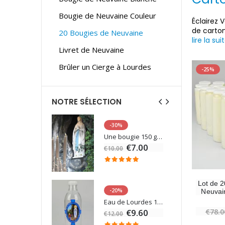
Bougie de Neuvaine Couleur
Éclairez 
de carto
20 Bougies de Neuvaine
lire la sui
Livret de Neuvaine
Brûler un Cierge à Lourdes
-25%
NOTRE SÉLECTION
-30%
6 Bougies Teintées Masse Couleur Blanche
Une bougie 150 gr et votre Prière déposées à Lourdes
€7.00
€10.00
Lot de 
-20%
Neuvai
Statue Vierge Miraculeuse Lumineuse
Eau de Lourdes 1 Litre
€13.50
€9.60
€78.0
€12.00