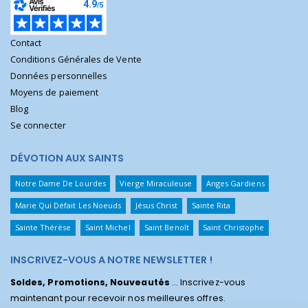
Contact
Conditions Générales de Vente
Données personnelles
Moyens de paiement
Blog
Se connecter
DÉVOTION AUX SAINTS
Notre Dame De Lourdes
Vierge Miraculeuse
Anges Gardiens
Marie Qui Défait Les Noeuds
Jésus Christ
Sainte Rita
Sainte Thérèse
Saint Michel
Saint Benoît
Saint Christophe
INSCRIVEZ-VOUS A NOTRE NEWSLETTER !
Soldes, Promotions, Nouveautés
... Inscrivez-vous
maintenant pour recevoir nos meilleures offres.