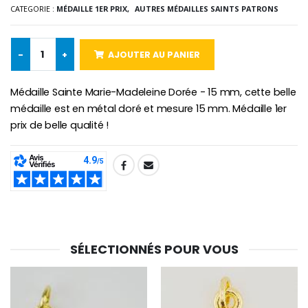
CATEGORIE :
MÉDAILLE 1ER PRIX,
AUTRES MÉDAILLES SAINTS PATRONS
-10%
Médaille Miraculeuse Or 9 Carat
-
+
AJOUTER AU PANIER
Bougie de Neuvaine Contre le Mal - Saint Michel
€130.00
€4.95
€5.50
Médaille Sainte Marie-Madeleine Dorée - 15 mm, cette belle
médaille est en métal doré et mesure 15 mm. Médaille 1er
prix de belle qualité !
-25%
Médaille Miraculeuse Rose
Lot de 20 Bougies de Neuvaine Blanches
€2.50
€58.50
€78.00
SHARE:
Chapelet de Lourde
Huile d'Onction
€5.00
€9.90
SÉLECTIONNÉS POUR VOUS