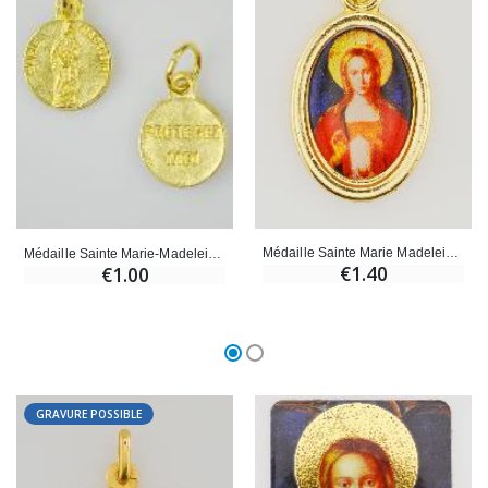
Croix Enfant en Bois Eglise Papillons et Arc-en-ciel 15 cm
Bougie Neuvaine pour une Guérison - 17.5cm
€23.00
€4.90
Médaille Sainte Marie Madeleine Dorée - 25mm
Médaille Sainte Marie-Madeleine Dorée - 12 mm
€1.40
€1.00
GRAVURE POSSIBLE