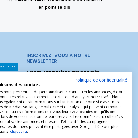
en
point relais
INSCRIVEZ-VOUS A NOTRE
NEWSLETTER !
raculeuse
Soldes, Promotions, Nouveautés
...
Les Noeuds
Inscrivez-vous maintenant pour recevoir
Politique de confidentialité
ilisons des cookies
nos meilleures offres.
hérèse
es nous permettent de personnaliser le contenu et les annonces, d'offrir
Christophe
onnalités relatives aux médias sociaux et d'analyser notre trafic. Nous
 également des informations sur l'utilisation de notre site avec nos
es de médias sociaux, de publicité et d'analyse, qui peuvent combiner
avec d'autres informations que vous leur avez fournies ou qu'ils ont
 lors de votre utilisation de leurs services. Les données sont collectées
onnaliser les annonces et mesurer l'efficacité des campagnes
ires. Les données peuvent être partagées avec Google LLC. Pour plus
tions,
cliquez ici
.