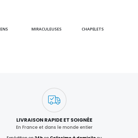
CENS
MIRACULEUSES
CHAPELETS
IC
LIVRAISON RAPIDE ET SOIGNÉE
En France et dans le monde entier
Expédition en
24h
en
Colissimo à domicile
ou