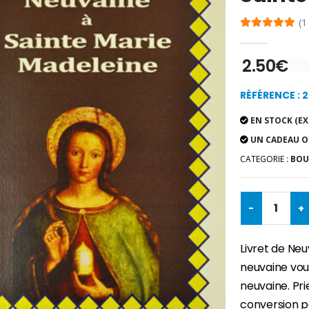
(1
2.50€
RÉFÉRENCE : 
EN STOCK (EX
UN CADEAU O
CATEGORIE :
BOU
-
+
Livret de Neu
neuvaine vous
neuvaine. Pr
conversion po