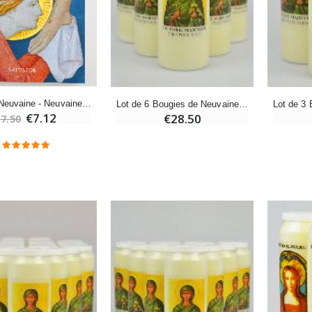
Encens d'Eglise Pontifical 250g
Bonbons Pastilles Menthe à l'Eau de Lourdes - 130g
€12.90
€7.90
-10%
Livret de Neuvaine - Neuvaine à Sainte Marie Madeleine
Lot de 6 Bougies de Neuvaine Sainte Marie-Madeleine
Médaille Miraculeuse Or 9 Carats - 10 mm
Bougie de Neuvaine Contre le Mal - Saint Michel
€7.12
€28.50
7.50
€130.00
€4.95
€5.50
-25%
Médaille Miraculeuse Rose - 19mm
Lot de 20 Bougies de Neuvaine Blanches
€2.50
€58.50
€78.00
Chapelet de Lourdes en Bois
Huile d'Onction
€5.00
€9.90