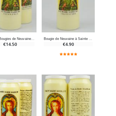
Bonbons Pastilles Menthe à l'Eau de Lourdes - 130g
€7.90
-10%
Lot de 3 Bougies de Neuvaine Sainte Marie-Madeleine
Bougie de Neuvaine à Sainte Marie-Madeleine - 17.5cm
Bougie de Neuvaine Contre le Mal - Saint Michel
€14.50
€4.90
€4.95
€5.50
-25%
Lot de 20 Bougies de Neuvaine Blanches
€58.50
€78.00
Huile d'Onction
€9.90