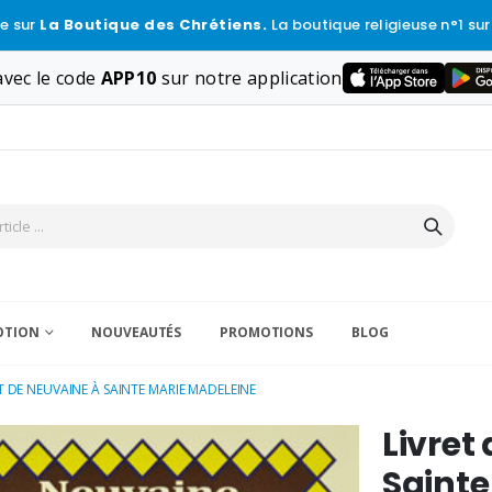
e sur
La Boutique des Chrétiens.
La boutique religieuse n°1 sur
vec le code
APP10
sur notre application
VOTION
NOUVEAUTÉS
PROMOTIONS
BLOG
T DE NEUVAINE À SAINTE MARIE MADELEINE
Livret
Sainte