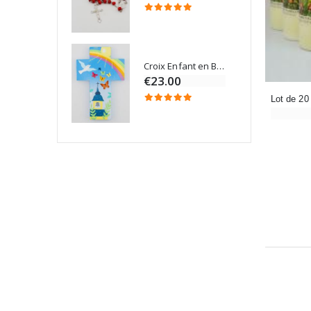
Croix Enfant en Bois Eglise Papillons et Arc-en-ciel 15 cm
Bougie Neuvaine pour une Guérison - 17.5cm
€23.00