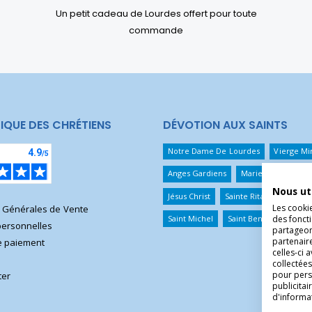
Un petit cadeau de Lourdes offert pour toute
commande
IQUE DES CHRÉTIENS
DÉVOTION AUX SAINTS
Notre Dame De Lourdes
Vierge Mi
Anges Gardiens
Marie Qui Défait 
Nous ut
Jésus Christ
Sainte Rita
Sainte T
Les cooki
s Générales de Vente
Saint Michel
Saint Benoît
Saint 
des foncti
ersonnelles
partageons
partenair
 paiement
celles-ci 
collectées
pour pers
ter
publicita
d'informa