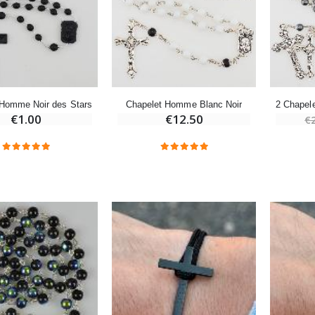
-20%
-10%
Eau de Lourdes 1 Litre
Statue Vierge Miraculeuse Lumineuse
€9.60
€13.50
€12.00
€15.00
 Homme Noir des Stars
Chapelet Homme Blanc Noir
€1.00
€12.50
€
-20%
Coffret Encens Benjoin + Charbon + Brûle-encens
Déposez votre Neuvaine à Lourdes
€21.90
€9.60
€12.00
Encens d'Eglise Pontifical 250g
Bonbons Pastilles Menthe à l'Eau de Lourdes - 130g
€12.90
€7.90