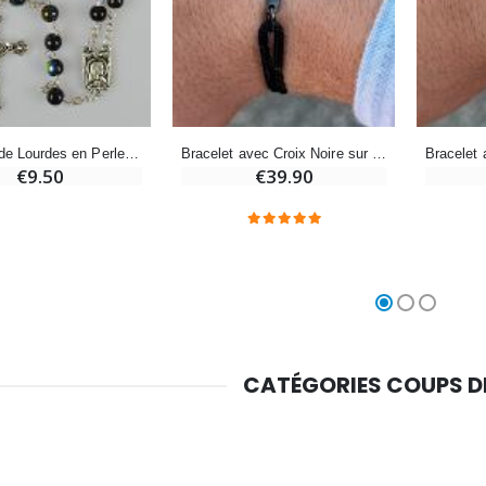
-10%
Médaille Miraculeuse Or 9 Carats - 10 mm
Bougie de Neuvaine Contre le Mal - Saint Michel
€130.00
€4.95
€5.50
-25%
Médaille Miraculeuse Rose - 19mm
Chapelet de Lourdes en Perles de Cristal Noir
Bracelet avec Croix Noire sur Cordon Noir - Taille Homme
Lot de 20 Bougies de Neuvaine Blanches
€2.50
€9.50
€39.90
€58.50
€78.00
Chapelet de Lourdes en Bois
Huile d'Onction
€5.00
€9.90
CATÉGORIES COUPS 
Croix Enfant en Bois Eglise Papillons et Arc-en-ciel 15 cm
Bougie Neuvaine pour une Guérison - 17.5cm
€23.00
€4.90