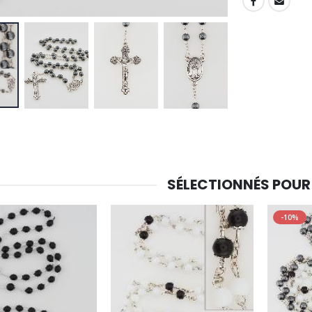
SHARE:
SÉLECTIONNÉS POUR
-10%
-30%
6 Bougies Teintées Masse Couleur Blanche
Une bougie 150 gr et votre Prière déposées à Lourdes
€6.00
€7.00
€10.00