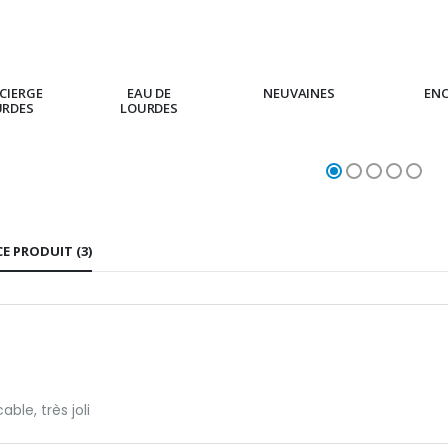
CIERGE
EAU DE
NEUVAINES
EN
URDES
LOURDES
CE PRODUIT (3)
ble, très joli