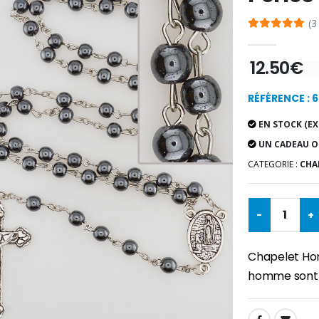
(3
12.50€
RÉFÉRENCE : 6
EN STOCK (EX
UN CADEAU O
CATEGORIE :
CHA
-
+
Chapelet Hom
homme sont 