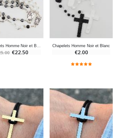
-20%
Eau de Lourdes 1 Litre
€9.60
€12.00
2 Chapelets Homme Noir et Blanc
Chapelets Homme Noir et Blanc
€22.50
€2.00
25.00
-20%
Déposez votre Neuvaine à Lourdes
€9.60
€12.00
Bonbons Pastilles Menthe à l'Eau de Lourdes - 130g
€7.90