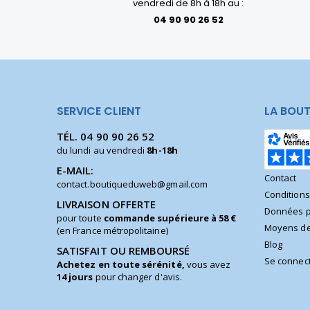
vendredi de 8h à 18h au :
04 90 90 26 52
SERVICE CLIENT
LA BOUT
TÉL.
04 90 90 26 52
du lundi au vendredi
8h-18h
E-MAIL:
Contact
contact.boutiqueduweb@gmail.com
Condition
LIVRAISON OFFERTE
Données p
pour toute
commande supérieure à 58 €
Moyens de
(en France métropolitaine)
Blog
SATISFAIT OU REMBOURSÉ
Se connec
Achetez en toute sérénité,
vous avez
14 jours
pour changer d'avis.