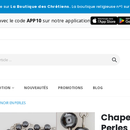
e sur
La Boutique des Chrétiens.
La boutique religieuse n°1 sur
vec le code
APP10
sur notre application
VOTION
NOUVEAUTÉS
PROMOTIONS
BLOG
NOIR EN PERLES
Chape
Perles