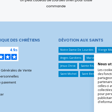
Un petit cadeau de Lourdes offert pour toute
commande
IQUE DES CHRÉTIENS
DÉVOTION AUX SAINTS
Notre Dame De Lourdes
Vierge Mi
Anges Gardiens
Marie Qui Défait 
Nous ut
Jésus Christ
Sainte Rita
Sainte T
Les cooki
s Générales de Vente
des foncti
Saint Michel
Saint Benoît
Saint 
ersonnelles
partageons
partenair
 paiement
celles-ci 
collectées
pour pers
ter
publicita
d'informa