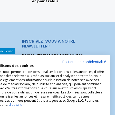
en
point relais
INSCRIVEZ-VOUS A NOTRE
NEWSLETTER !
raculeuse
Soldes, Promotions, Nouveautés
...
Les Noeuds
Inscrivez-vous maintenant pour recevoir
Politique de confidentialité
ilisons des cookies
nos meilleures offres.
hérèse
es nous permettent de personnaliser le contenu et les annonces, d'offrir
onnalités relatives aux médias sociaux et d'analyser notre trafic. Nous
Christophe
 également des informations sur l'utilisation de notre site avec nos
es de médias sociaux, de publicité et d'analyse, qui peuvent combiner
avec d'autres informations que vous leur avez fournies ou qu'ils ont
 lors de votre utilisation de leurs services. Les données sont collectées
onnaliser les annonces et mesurer l'efficacité des campagnes
ires. Les données peuvent être partagées avec Google LLC. Pour plus
tions,
cliquez ici
.