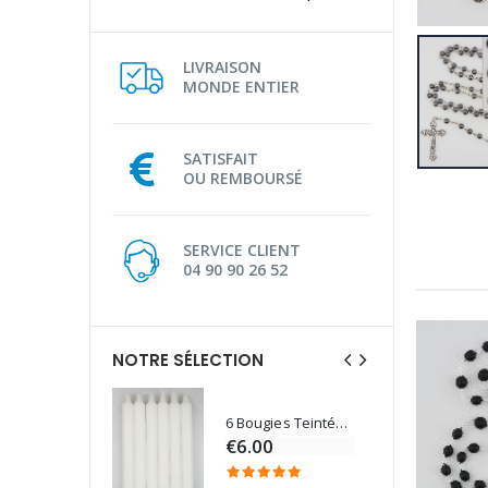
LIVRAISON
MONDE ENTIER
SATISFAIT
OU REMBOURSÉ
SERVICE CLIENT
04 90 90 26 52
NOTRE SÉLECTION
6 Bougies Teintées Masse Couleur Blanche
Une bougie 150 gr et votre Prière déposées à Lourdes
€6.00
€7.00