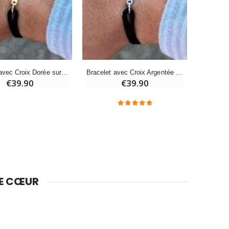
-10%
Bougie de Neuvaine Contre le Mal - Saint Michel
€4.95
€5.50
-25%
Bracelet avec Croix Dorée sur Cordon Noir - Taille Homme
Bracelet avec Croix Argentée sur Cordon Noir - Taille Homme
Lot de 20 Bougies de Neuvaine Blanches
€39.90
€39.90
€58.50
€78.00
Huile d'Onction
€9.90
DE CŒUR
Bougie Neuvaine pour une Guérison - 17.5cm
€4.90