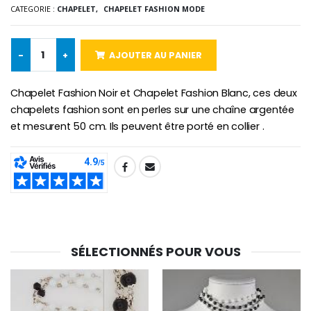
CATEGORIE :
CHAPELET,
CHAPELET FASHION MODE
-
+
AJOUTER AU PANIER
-10%
Médaille Miraculeuse Or 9 Carat
Bougie de Neuvaine Contre le Mal - Saint Michel
€130.00
€4.95
€5.50
Chapelet Fashion Noir et Chapelet Fashion Blanc, ces deux
chapelets fashion sont en perles sur une chaîne argentée
et mesurent 50 cm. Ils peuvent être porté en collier .
-25%
Médaille Miraculeuse Rose
Lot de 20 Bougies de Neuvaine Blanches
€2.50
€58.50
SHARE:
€78.00
Chapelet de Lourde
Huile d'Onction
SÉLECTIONNÉS POUR VOUS
€5.00
€9.90