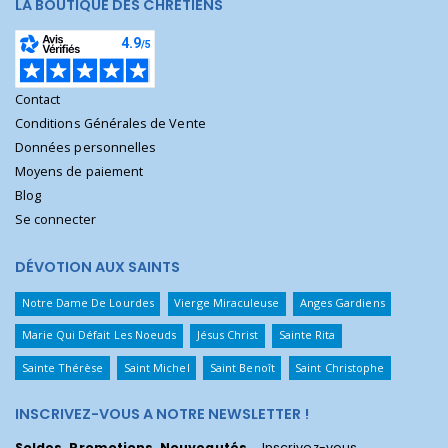
LA BOUTIQUE DES CHRÉTIENS
Contact
Conditions Générales de Vente
Données personnelles
Moyens de paiement
Blog
Se connecter
DÉVOTION AUX SAINTS
Notre Dame De Lourdes
Vierge Miraculeuse
Anges Gardiens
Marie Qui Défait Les Noeuds
Jésus Christ
Sainte Rita
Sainte Thérèse
Saint Michel
Saint Benoît
Saint Christophe
INSCRIVEZ-VOUS A NOTRE NEWSLETTER !
Soldes, Promotions, Nouveautés
... Inscrivez-vous