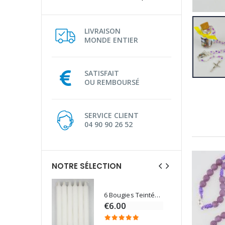
LIVRAISON
MONDE ENTIER
SATISFAIT
OU REMBOURSÉ
SERVICE CLIENT
04 90 90 26 52
NOTRE SÉLECTION
6 Bougies Teintées Masse Couleur Blanche
Une bougie 150 gr et votre Prière déposées à Lourdes
€6.00
€7.00