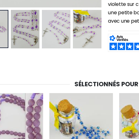
violette sur 
une petite bo
avec une peti
SHARE:
SÉLECTIONNÉS POUR
-30%
6 Bougies Teintées Masse Couleur Blanche
Une bougie 150 gr et votre Prière déposées à Lourdes
€6.00
€7.00
€10.00