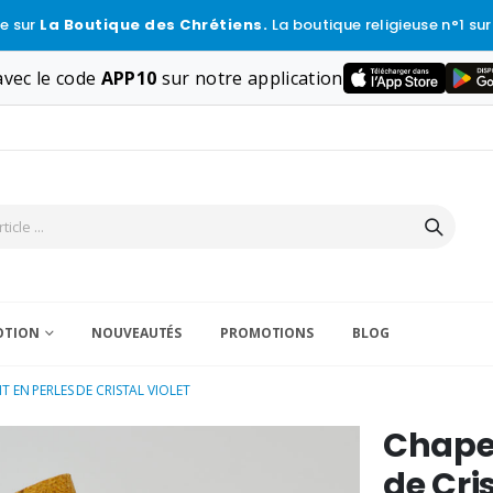
e sur
La Boutique des Chrétiens.
La boutique religieuse n°1 sur
vec le code
APP10
sur notre application
VOTION
NOUVEAUTÉS
PROMOTIONS
BLOG
 EN PERLES DE CRISTAL VIOLET
Chapel
de Cris