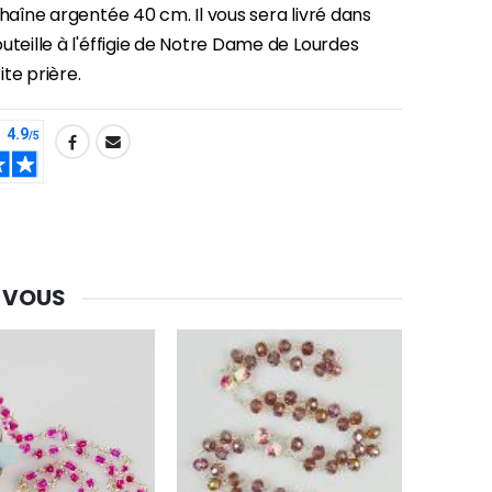
chaîne argentée 40 cm. Il vous sera livré dans
uteille à l'éffigie de Notre Dame de Lourdes
te prière.
 VOUS
-30%
Une bougie 150 gr et votre Prière déposées à Lourdes
€7.00
€10.00