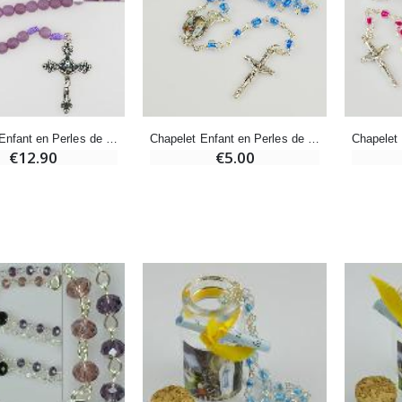
-20%
-10%
Eau de Lourdes 1 Litre
Statue Vierge Miraculeuse Lumineuse
€9.60
€13.50
€12.00
€15.00
Chapelet Enfant en Perles de Verre - Violet
Chapelet Enfant en Perles de Cristal Bleu Foncé
€12.90
€5.00
-20%
Coffret Encens Benjoin + Charbon + Brûle-encens
Déposez votre Neuvaine à Lourdes
€21.90
€9.60
€12.00
Encens d'Eglise Pontifical 250g
Bonbons Pastilles Menthe à l'Eau de Lourdes - 130g
€12.90
€7.90