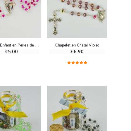
-20%
Eau de Lourdes 1 Litre
€9.60
€12.00
Chapelet Enfant en Perles de Cristal Rose Foncé
Chapelet en Cristal Violet
€5.00
€6.90
-20%
Déposez votre Neuvaine à Lourdes
€9.60
€12.00
Bonbons Pastilles Menthe à l'Eau de Lourdes - 130g
€7.90