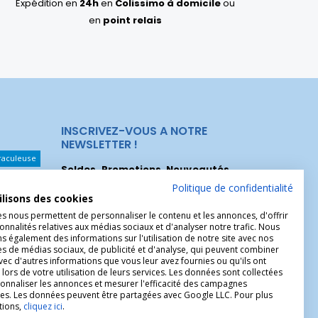
Expédition en
24h
en
Colissimo à domicile
ou
en
point relais
INSCRIVEZ-VOUS A NOTRE
NEWSLETTER !
raculeuse
Soldes, Promotions, Nouveautés
...
Les Noeuds
Inscrivez-vous maintenant pour recevoir
Politique de confidentialité
ilisons des cookies
nos meilleures offres.
hérèse
es nous permettent de personnaliser le contenu et les annonces, d'offrir
onnalités relatives aux médias sociaux et d'analyser notre trafic. Nous
Christophe
 également des informations sur l'utilisation de notre site avec nos
es de médias sociaux, de publicité et d'analyse, qui peuvent combiner
avec d'autres informations que vous leur avez fournies ou qu'ils ont
 lors de votre utilisation de leurs services. Les données sont collectées
onnaliser les annonces et mesurer l'efficacité des campagnes
ires. Les données peuvent être partagées avec Google LLC. Pour plus
tions,
cliquez ici
.