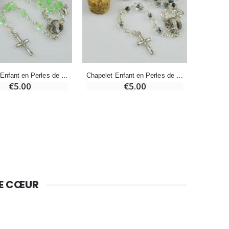
-10%
Bougie de Neuvaine Contre le Mal - Saint Michel
€4.95
€5.50
-25%
Chapelet Enfant en Perles de Cristal Vert - Coffret cadeau
Chapelet Enfant en Perles de Cristal Noir - Coffret cadeau
Lot de 20 Bougies de Neuvaine Blanches
€5.00
€5.00
€58.50
€78.00
Huile d'Onction
€9.90
DE CŒUR
Bougie Neuvaine pour une Guérison - 17.5cm
€4.90