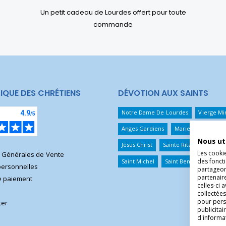
Un petit cadeau de Lourdes offert pour toute
commande
IQUE DES CHRÉTIENS
DÉVOTION AUX SAINTS
Notre Dame De Lourdes
Vierge Mi
Anges Gardiens
Marie Qui Défait 
Nous ut
Jésus Christ
Sainte Rita
Sainte T
Les cooki
s Générales de Vente
des foncti
Saint Michel
Saint Benoît
Saint 
ersonnelles
partageons
partenair
 paiement
celles-ci 
collectées
pour pers
ter
publicita
d'informa