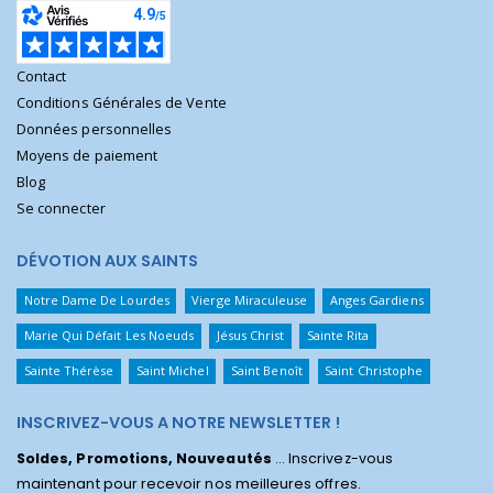
Contact
Conditions Générales de Vente
Données personnelles
Moyens de paiement
Blog
Se connecter
DÉVOTION AUX SAINTS
Notre Dame De Lourdes
Vierge Miraculeuse
Anges Gardiens
Marie Qui Défait Les Noeuds
Jésus Christ
Sainte Rita
Sainte Thérèse
Saint Michel
Saint Benoît
Saint Christophe
INSCRIVEZ-VOUS A NOTRE NEWSLETTER !
Soldes, Promotions, Nouveautés
... Inscrivez-vous
maintenant pour recevoir nos meilleures offres.