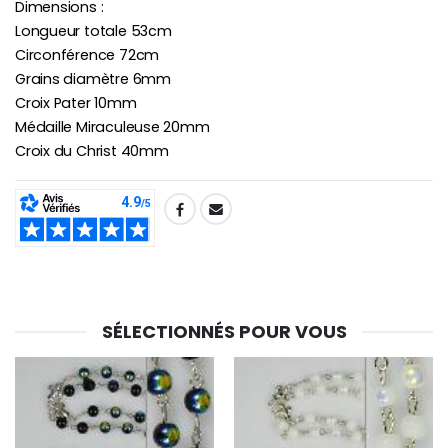
Dimensions :
Croix Enfant en Bois Eglise Papillons et Arc-en-ciel 15 cm
Bougie Neuvaine pour une Guérison - 17.5cm
Longueur totale 53cm
€23.00
€4.90
Circonférence 72cm
Grains diamètre 6mm
Croix Pater 10mm
Médaille Miraculeuse 20mm
Croix du Christ 40mm
SHARE:
SÉLECTIONNÉS POUR VOUS