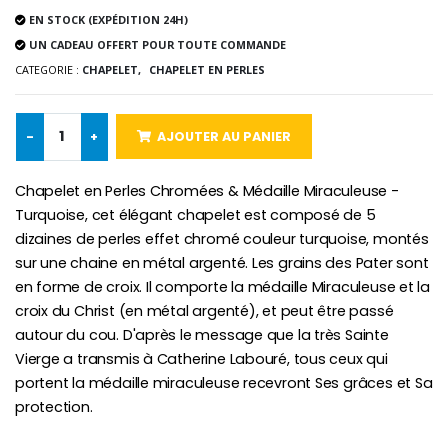
EN STOCK (EXPÉDITION 24H)
UN CADEAU OFFERT POUR TOUTE COMMANDE
CATEGORIE :
CHAPELET,
CHAPELET EN PERLES
-10%
Médaille Miraculeuse Or 9 Carat
Bougie de Neuvaine Contre le Mal - Saint Michel
€130.00
€4.95
€5.50
-
+
AJOUTER AU PANIER
Chapelet en Perles Chromées & Médaille Miraculeuse -
-25%
Turquoise, cet élégant chapelet est composé de 5
Médaille Miraculeuse Rose
Lot de 20 Bougies de Neuvaine Blanches
€2.50
dizaines de perles effet chromé couleur turquoise, montés
€58.50
€78.00
sur une chaine en métal argenté. Les grains des Pater sont
en forme de croix. Il comporte la médaille Miraculeuse et la
croix du Christ (en métal argenté), et peut être passé
autour du cou. D'après le message que la très Sainte
Chapelet de Lourde
Huile d'Onction
Vierge a transmis à Catherine Labouré, tous ceux qui
€5.00
€9.90
portent la médaille miraculeuse recevront Ses grâces et Sa
protection.