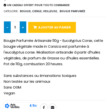
UN CADEAU OFFERT POUR TOUTE COMMANDE
-10%
Médaille Miraculeuse Or 9 Carat
CATEGORIE :
BOUGIE, CIERGE, VEILLEUSE,
BOUGIE PARFUMÉE
Bougie de Neuvaine Contre le Mal - Saint Michel
€130.00
€4.95
€5.50
-
+
AJOUTER AU PANIER
-25%
Médaille Miraculeuse Rose
Bougie Parfumée Artisanale 110g - Eucalyptus Corse, cette
Lot de 20 Bougies de Neuvaine Blanches
€2.50
bougie végétale made in Corsica est parfumée à
€58.50
€78.00
l'eucalyptus corse. Réalisation artisanale à partir d'huiles
végétales, de parfum de Grasse ou d'huiles essentielles.
Pot de 110g, combustion 20 heures.
Chapelet de Lourde
Huile d'Onction
€5.00
€9.90
Sans substances ou émanations toxiques
Non testée sur les animaux
Sans OGM
Vegan
Croix Enfant en Bois Eglise Papillons et Arc-en-ciel 15 cm
Bougie Neuvaine pour une Guérison - 17.5cm
€23.00
€4.90