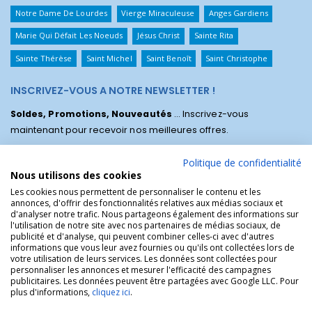
Notre Dame De Lourdes
Vierge Miraculeuse
Anges Gardiens
Marie Qui Défait Les Noeuds
Jésus Christ
Sainte Rita
Sainte Thérèse
Saint Michel
Saint Benoît
Saint Christophe
INSCRIVEZ-VOUS A NOTRE NEWSLETTER !
Soldes, Promotions, Nouveautés
... Inscrivez-vous
maintenant pour recevoir nos meilleures offres.
Politique de confidentialité
Nous utilisons des cookies
Les cookies nous permettent de personnaliser le contenu et les
annonces, d'offrir des fonctionnalités relatives aux médias sociaux et
d'analyser notre trafic. Nous partageons également des informations sur
l'utilisation de notre site avec nos partenaires de médias sociaux, de
publicité et d'analyse, qui peuvent combiner celles-ci avec d'autres
informations que vous leur avez fournies ou qu'ils ont collectées lors de
votre utilisation de leurs services. Les données sont collectées pour
personnaliser les annonces et mesurer l'efficacité des campagnes
La Boutique des Chrétiens © | La boutique religieuse chrétienne de
publicitaires. Les données peuvent être partagées avec Google LLC. Pour
référence !.
plus d'informations,
cliquez ici
.