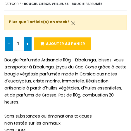
CATEGORIE :
BOUGIE, CIERGE, VEILLEUSE,
BOUGIE PARFUMÉE
-10%
Médaille Miraculeuse Or 9 Carat
Bougie de Neuvaine Contre le Mal - Saint Michel
€130.00
€4.95
€5.50
Plus que 1 article(s) en stock !
-
+
AJOUTER AU PANIER
-25%
Médaille Miraculeuse Rose
Lot de 20 Bougies de Neuvaine Blanches
€2.50
€58.50
€78.00
Bougie Parfumée Artisanale 110g - Erbalunga, laissez-vous
transporter à Erbalunga, joyau du Cap Corse grâce à cette
bougie végétale parfumée made in Corsica aux notes
d'eucalyptus, criste marine, immortelle. Réalisation
Chapelet de Lourde
Huile d'Onction
artisanale à partir d'huiles végétales, d'huiles essentielles,
€5.00
€9.90
et de parfums de Grasse. Pot de 110g, combustion 20
heures.
Sans substances ou émanations toxiques
Non testée sur les animaux
Croix Enfant en Bois Eglise Papillons et Arc-en-ciel 15 cm
Bougie Neuvaine pour une Guérison - 17.5cm
€23.00
€4.90
Sans OGM