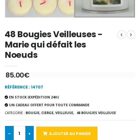
€7.00
€10.00
-20%
-10%
48 Bougies Veilleuses -
Eau de Lourdes 1 Litre
Statue Vierge M
€9.60
€13.50
€12.00
€15.00
Marie qui défait les
Noeuds
-20%
Coffret Encens Benjoin + C
85.00€
Déposez votre Neuvaine à Lourdes
€21.90
€9.60
€12.00
RÉFÉRENCE : 14707
EN STOCK (EXPÉDITION 24H)
UN CADEAU OFFERT POUR TOUTE COMMANDE
Encens d'Eglise Pontifical 250g
Bonbons Pastilles Menthe à l'Eau de Lourdes - 130g
CATEGORIE :
BOUGIE, CIERGE, VEILLEUSE,
48 BOUGIES VEILLEUSE
€12.90
€7.90
-
+
AJOUTER AU PANIER