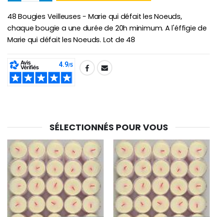
-10%
48 Bougies Veilleuses - Marie qui défait les Noeuds,
Médaille Miraculeuse Or 9 Carat
Bougie de Neuvaine Contre le Mal - Saint Michel
€130.00
chaque bougie a une durée de 20h minimum. A l'éffigie de
€4.95
€5.50
Marie qui défait les Noeuds. Lot de 48
SHARE:
-25%
Médaille Miraculeuse Rose
Lot de 20 Bougies de Neuvaine Blanches
€2.50
€58.50
€78.00
SÉLECTIONNÉS POUR VOUS
Chapelet de Lourde
Huile d'Onction
€5.00
€9.90
Croix Enfant en Bois Eglise Papillons et Arc-en-ciel 15 cm
Bougie Neuvaine pour une Guérison - 17.5cm
€23.00
€4.90