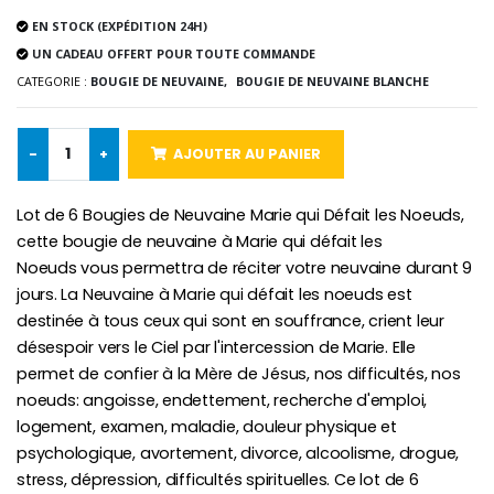
EN STOCK (EXPÉDITION 24H)
Chapelet de Lourde
Huile d'Onction
UN CADEAU OFFERT POUR TOUTE COMMANDE
€5.00
€9.90
CATEGORIE :
BOUGIE DE NEUVAINE,
BOUGIE DE NEUVAINE BLANCHE
-
+
AJOUTER AU PANIER
Croix Enfant en Bois Eglise Papillons et Arc-en-ciel 15 cm
Bougie Neuvaine pour une Guérison - 17.5cm
€23.00
€4.90
Lot de 6 Bougies de Neuvaine Marie qui Défait les Noeuds,
cette bougie de neuvaine à Marie qui défait les
Noeuds vous permettra de réciter votre neuvaine durant 9
jours. La Neuvaine à Marie qui défait les noeuds est
destinée à tous ceux qui sont en souffrance, crient leur
désespoir vers le Ciel par l'intercession de Marie. Elle
permet de confier à la Mère de Jésus, nos difficultés, nos
noeuds: angoisse, endettement, recherche d'emploi,
logement, examen, maladie, douleur physique et
psychologique, avortement, divorce, alcoolisme, drogue,
stress, dépression, difficultés spirituelles. Ce lot de 6