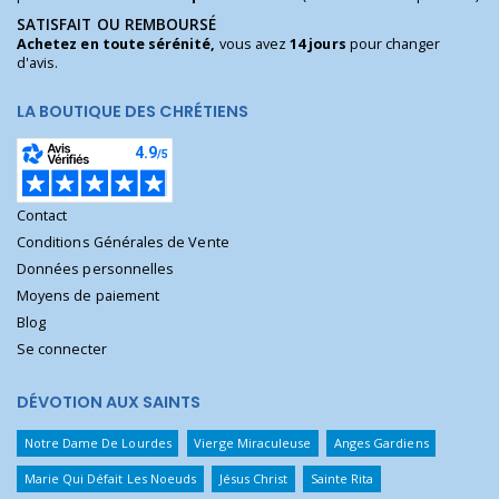
SATISFAIT OU REMBOURSÉ
Achetez en toute sérénité,
vous avez
14 jours
pour changer
d'avis.
LA BOUTIQUE DES CHRÉTIENS
Contact
Conditions Générales de Vente
Données personnelles
Moyens de paiement
Blog
Se connecter
DÉVOTION AUX SAINTS
Notre Dame De Lourdes
Vierge Miraculeuse
Anges Gardiens
Marie Qui Défait Les Noeuds
Jésus Christ
Sainte Rita