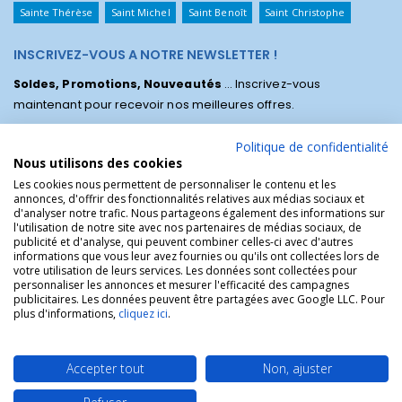
Sainte Thérèse
Saint Michel
Saint Benoît
Saint Christophe
INSCRIVEZ-VOUS A NOTRE NEWSLETTER !
Soldes, Promotions, Nouveautés
... Inscrivez-vous
maintenant pour recevoir nos meilleures offres.
Politique de confidentialité
Nous utilisons des cookies
Les cookies nous permettent de personnaliser le contenu et les
annonces, d'offrir des fonctionnalités relatives aux médias sociaux et
d'analyser notre trafic. Nous partageons également des informations sur
l'utilisation de notre site avec nos partenaires de médias sociaux, de
publicité et d'analyse, qui peuvent combiner celles-ci avec d'autres
informations que vous leur avez fournies ou qu'ils ont collectées lors de
votre utilisation de leurs services. Les données sont collectées pour
personnaliser les annonces et mesurer l'efficacité des campagnes
La Boutique des Chrétiens © | La boutique religieuse chrétienne de
publicitaires. Les données peuvent être partagées avec Google LLC. Pour
référence !.
plus d'informations,
cliquez ici
.
Accepter tout
Non, ajuster