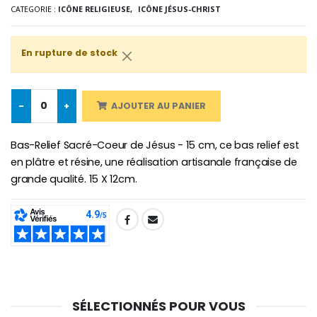
Lot de 20 Bougies de Neuvaine Blanches
€2.50
CATEGORIE :
ICÔNE RELIGIEUSE,
ICÔNE JÉSUS-CHRIST
€58.50
€78.00
En rupture de stock
Chapelet de Lourde
Huile d'Onction
€5.00
€9.90
-
+
AJOUTER AU PANIER
Bas-Relief Sacré-Coeur de Jésus - 15 cm, ce bas relief est
en plâtre et résine, une réalisation artisanale française de
Croix Enfant en Bois Eglise Papillons et Arc-en-ciel 15 cm
Bougie Neuvaine pour une Guérison - 17.5cm
grande qualité. 15 X 12cm.
€23.00
€4.90
SHARE:
SÉLECTIONNÉS POUR VOUS