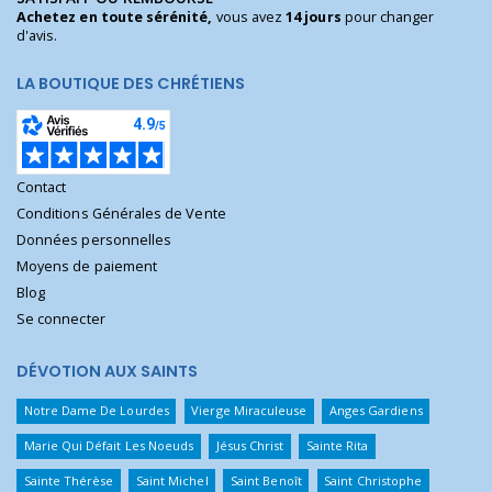
Achetez en toute sérénité,
vous avez
14 jours
pour changer
d'avis.
LA BOUTIQUE DES CHRÉTIENS
Contact
Conditions Générales de Vente
Données personnelles
Moyens de paiement
Blog
Se connecter
DÉVOTION AUX SAINTS
Notre Dame De Lourdes
Vierge Miraculeuse
Anges Gardiens
Marie Qui Défait Les Noeuds
Jésus Christ
Sainte Rita
Sainte Thérèse
Saint Michel
Saint Benoît
Saint Christophe