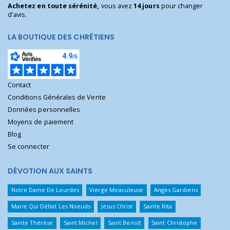
Achetez en toute sérénité,
vous avez
14 jours
pour changer
d'avis.
LA BOUTIQUE DES CHRÉTIENS
Contact
Conditions Générales de Vente
Données personnelles
Moyens de paiement
Blog
Se connecter
DÉVOTION AUX SAINTS
Notre Dame De Lourdes
Vierge Miraculeuse
Anges Gardiens
Marie Qui Défait Les Noeuds
Jésus Christ
Sainte Rita
Sainte Thérèse
Saint Michel
Saint Benoît
Saint Christophe