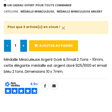
Lot de 20 Bougies de Neuvaine Blanches
€2.50
UN CADEAU OFFERT POUR TOUTE COMMANDE
€58.50
€78.00
CATEGORIE :
MÉDAILLE MIRACULEUSE,
MÉDAILLE MIRACULEUSE ARGENT
Plus que 3 article(s) en stock !
Chapelet de Lourde
Huile d'Onction
€5.00
€9.90
-
+
AJOUTER AU PANIER
Médaille Miraculeuse Argent Doré & Émail 2 Tons - 10mm,
Croix Enfant en Bois Eglise Papillons et Arc-en-ciel 15 cm
Bougie Neuvaine pour une Guérison - 17.5cm
cette élégante médaille est argent doré 925/1000 et émail
€23.00
€4.90
bleu 2 tons. Dimensions 10 x 7mm.
SHARE: