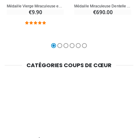
Médaille Vierge Miraculeuse en Argent Vieilli - 19mm
Médaille Miraculeuse Dentelle Ajourée Or Massif 18 Carats - 25 mm
€9.90
€690.00
CATÉGORIES COUPS DE CŒUR