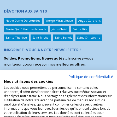
DÉVOTION AUX SAINTS
Notre Dame De Lourdes
Vierge Miraculeuse
Anges Gardiens
Marie Qui Défait Les Noeuds
Jésus Christ
Sainte Rita
Sainte Thérèse
Saint Michel
Saint Benoît
Saint Christophe
INSCRIVEZ-VOUS A NOTRE NEWSLETTER !
Soldes, Promotions, Nouveautés
... Inscrivez-vous
maintenant pour recevoir nos meilleures offres.
Politique de confidentialité
Nous utilisons des cookies
Les cookies nous permettent de personnaliser le contenu et les
annonces, d'offrir des fonctionnalités relatives aux médias sociaux et
d'analyser notre trafic. Nous partageons également des informations sur
l'utilisation de notre site avec nos partenaires de médias sociaux, de
publicité et d'analyse, qui peuvent combiner celles-ci avec d'autres
informations que vous leur avez fournies ou qu'ils ont collectées lors de
votre utilisation de leurs services. Les données sont collectées pour
personnaliser les annonces et mesurer l'efficacité des campagnes