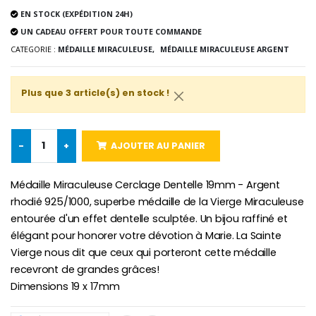
Lot de 20 Bougies de Neuvaine Blanches
€2.50
EN STOCK (EXPÉDITION 24H)
€58.50
€78.00
UN CADEAU OFFERT POUR TOUTE COMMANDE
CATEGORIE :
MÉDAILLE MIRACULEUSE,
MÉDAILLE MIRACULEUSE ARGENT
Chapelet de Lourde
Huile d'Onction
Plus que 3 article(s) en stock !
€5.00
€9.90
-
+
AJOUTER AU PANIER
Croix Enfant en Bois Eglise Papillons et Arc-en-ciel 15 cm
Bougie Neuvaine pour une Guérison - 17.5cm
Médaille Miraculeuse Cerclage Dentelle 19mm - Argent
€23.00
€4.90
rhodié 925/1000, superbe médaille de la Vierge Miraculeuse
entourée d'un effet dentelle sculptée. Un bijou raffiné et
élégant pour honorer votre dévotion à Marie. La Sainte
Vierge nous dit que ceux qui porteront cette médaille
recevront de grandes grâces!
Dimensions 19 x 17mm