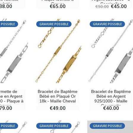
culptée
Graver
Coccinelles
38.00
€65.00
€45.00
€50.00
 POSSIBLE
GRAVURE POSSIBLE
GRAVURE POSSIBLE
mette de
Bracelet de Baptême
Bracelet de Baptême
e en Argent
Bébé en Plaqué Or
Bébé en Argent
0 - Plaque à
18k - Maille Cheval
925/1000 - Maille
raver
Gourmette
79.00
€49.00
€40.00
 POSSIBLE
GRAVURE POSSIBLE
GRAVURE POSSIBLE