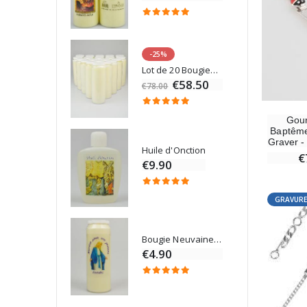
-25%
Médaille Miraculeuse Rose - 19mm
Lot de 20 Bougies de Neuvaine Blanches
€58.50
€78.00
Gour
Baptême
Graver -
Chapelet de Lourdes en Bois
Huile d'Onction
€
€9.90
GRAVURE
Croix Enfant en Bois Eglise Papillons et Arc-en-ciel 15 cm
Bougie Neuvaine pour une Guérison - 17.5cm
0
€4.90