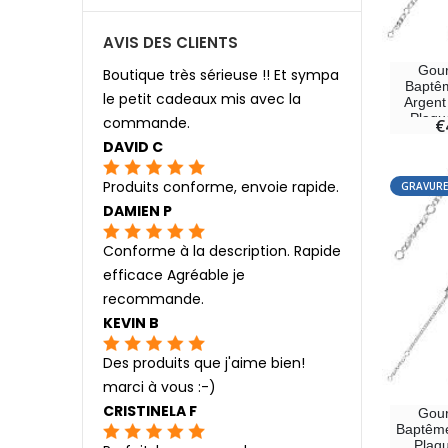
AVIS DES CLIENTS
Gour
Boutique très sérieuse !! Et sympa
Baptê
le petit cadeaux mis avec la
Argent
Plaqu
commande.
€
DAVID C
Produits conforme, envoie rapide.
GRAVURE
DAMIEN P
Conforme à la description. Rapide
efficace Agréable je
recommande.
KEVIN B
Des produits que j'aime bien!
marci à vous :-)
CRISTINELA F
Gour
Baptême
Plaqu