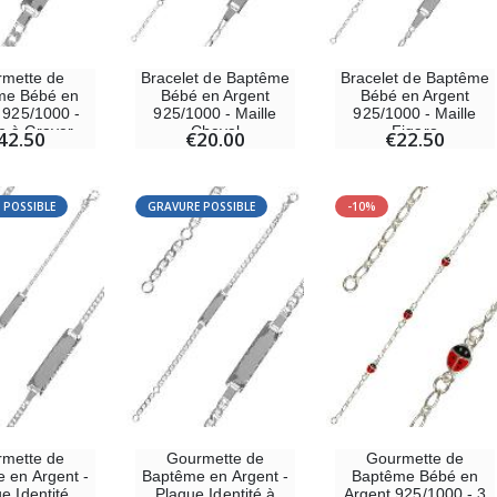
mette de
Bracelet de Baptême
Bracelet de Baptême
me Bébé en
Bébé en Argent
Bébé en Argent
 925/1000 -
925/1000 - Maille
925/1000 - Maille
e à Graver
Cheval
Figaro
42.50
€20.00
€22.50
 POSSIBLE
GRAVURE POSSIBLE
-10%
mette de
Gourmette de
Gourmette de
 en Argent -
Baptême en Argent -
Baptême Bébé en
e Identité
Plaque Identité à
Argent 925/1000 - 3