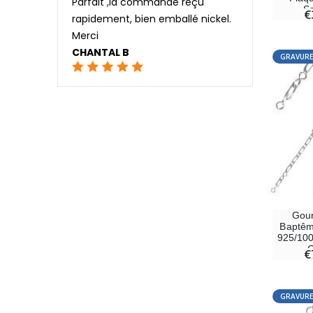
Parfait ,la commande reçu
S
€
rapidement, bien emballé nickel.
Merci
CHANTAL B
GRAVURE
Gour
Baptêm
925/100
G
€
GRAVURE