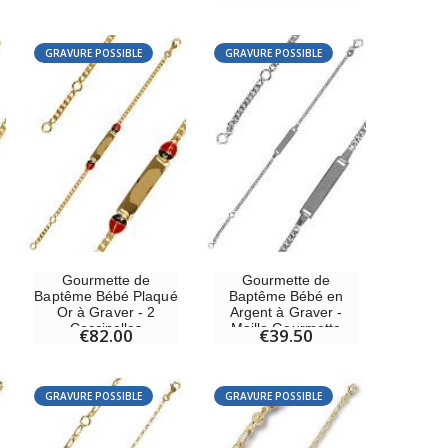
-10%
Statue Vierge Miraculeuse Lumineuse
€13.50
€15.00
GRAVURE POSSIBLE
GRAVURE POSSIBLE
Coffret Encens Benjoin + Charbon + Brûle-encens
€21.90
Encens d'Eglise Pontifical 250g
Gourmette de
Gourmette de
€12.90
Baptême Bébé Plaqué
Baptême Bébé en
Or à Graver - 2
Argent à Graver -
Coccinelles
Maille Gourmette
€82.00
€39.50
GRAVURE POSSIBLE
GRAVURE POSSIBLE
Médaille Miraculeuse Or 9 Carats - 10 mm
€130.00