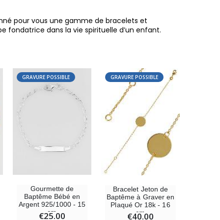
ctionné pour vous une gamme de bracelets et
ndatrice dans la vie spirituelle d’un enfant.
GRAVURE POSSIBLE
GRAVURE POSSIBLE
6 Bougies Teintées Masse Couleur Blanche
€6.00
Gourmette de
Bracelet Jeton de
Baptême Bébé en
Baptême à Graver en
Argent 925/1000 - 15
Plaqué Or 18k - 16
cm
cm
€25.00
€40.00