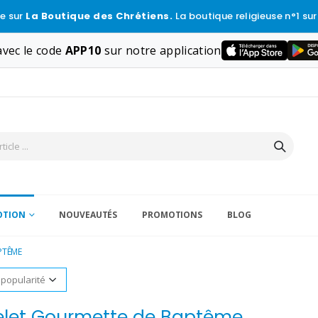
e sur
La Boutique des Chrétiens.
La boutique religieuse n°1 sur
vec le code
APP10
sur notre application
VOTION
NOUVEAUTÉS
PROMOTIONS
BLOG
PTÊME
elet Gourmette de Baptême