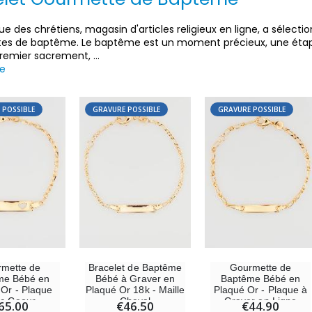
ue des chrétiens, magasin d'articles religieux en ligne, a séle
s de baptême. Le baptême est un moment précieux, une étape fo
 premier sacrement,
...
te
 POSSIBLE
GRAVURE POSSIBLE
GRAVURE POSSIBLE
-30%
6 Bougies Teintées Masse Couleur Blanche
Une bougie 150 gr et votre Prière déposées à Lourdes
€6.00
€7.00
€10.00
mette de
Bracelet de Baptême
Gourmette de
me Bébé en
Bébé à Graver en
Baptême Bébé en
 Or - Plaque
Plaqué Or 18k - Maille
Plaqué Or - Plaque à
c Coeur
Cheval
Graver en Ligne
65.00
€46.50
€44.90