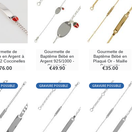
-25%
Médaille Miraculeuse Rose - 19mm
Lot de 20 Bougies de Neuvaine Blanches
€2.50
€58.50
€78.00
mette de
Gourmette de
Gourmette de
 en Argent à
Baptême Bébé en
Baptême Bébé en
 2 Coccinelles
Argent 925/1000 -
Plaqué Or - Maille
Chapelet de Lourdes en Bois
Huile d'Onction
Coccinelle
Gourmette
76.00
€49.90
€35.00
€5.00
€9.90
 POSSIBLE
GRAVURE POSSIBLE
GRAVURE POSSIBLE
Croix Enfant en Bois Eglise Papillons et Arc-en-ciel 15 cm
Bougie Neuvaine pour une Guérison - 17.5cm
€23.00
€4.90