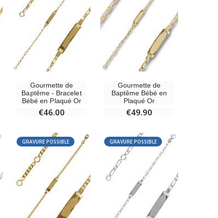
Médaille Miraculeuse Rose - 19mm
€2.50
Gourmette de
Gourmette de
Baptême - Bracelet
Baptême Bébé en
Bébé en Plaqué Or
Plaqué Or
Chapelet de Lourdes en Bois
€46.00
€49.90
€5.00
GRAVURE POSSIBLE
GRAVURE POSSIBLE
Croix Enfant en Bois Eglise Papillons et Arc-en-ciel 15 cm
€23.00