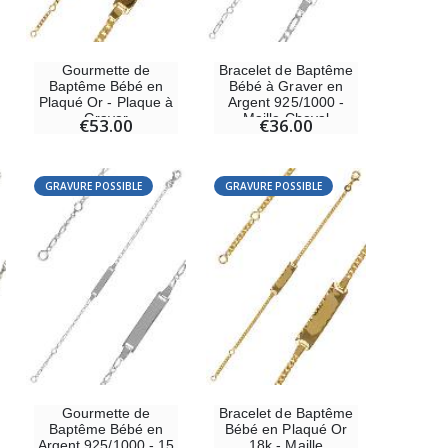
Gourmette de
Bracelet de Baptême
Baptême Bébé en
Bébé à Graver en
Plaqué Or - Plaque à
Argent 925/1000 -
Graver
Maille Cheval
€53.00
€36.00
GRAVURE POSSIBLE
GRAVURE POSSIBLE
Gourmette de
Bracelet de Baptême
Baptême Bébé en
Bébé en Plaqué Or
Argent 925/1000 - 15
18k - Maille