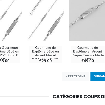
Gourmette de
et Gourmette
Gourmette de
Baptême en Argent
ême Bébé en
Baptême Bébé en
Plaque Coeur - Maille
925/1000 - 15
Argent Massif
2,6mm
cm
925/1000 - 15 cm
€49.00
35.00
€29.00
« PRÉCÉDENT
SUIVAN
CATÉGORIES COUPS 