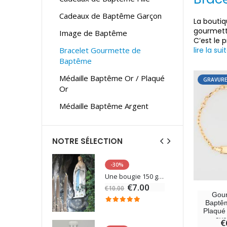
Cadeaux de Baptême Garçon
La boutiq
gourmette
Image de Baptême
C’est le
Bracelet Gourmette de
lire la sui
Baptême
Médaille Baptême Or / Plaqué
GRAVURE
Or
Médaille Baptême Argent
NOTRE SÉLECTION
-30%
6 Bougies Teintées Masse Couleur Blanche
Une bougie 150 gr et votre Prière déposées à Lourdes
€7.00
€10.00
Gour
Baptê
Plaqué
ave
€