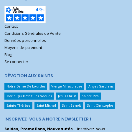
Contact
Conditions Générales de Vente
Données personnelles
Moyens de paiement
Blog
Se connecter
DÉVOTION AUX SAINTS
Notre Dame De Lourdes
Vierge Miraculeuse
Anges Gardiens
Marie Qui Défait Les Noeuds
Jésus Christ
Sainte Rita
Sainte Thérèse
Saint Michel
Saint Benoît
Saint Christophe
INSCRIVEZ-VOUS A NOTRE NEWSLETTER !
Soldes, Promotions, Nouveautés
... Inscrivez-vous