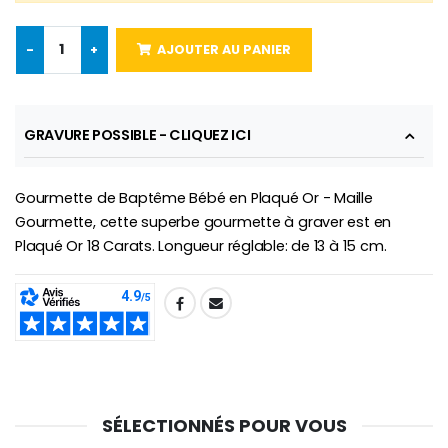
€58.50
€78.00
-
+
AJOUTER AU PANIER
Chapelet de Lourde
Huile d'Onction
€5.00
€9.90
GRAVURE POSSIBLE - CLIQUEZ ICI
Gourmette de Baptême Bébé en Plaqué Or - Maille
Gourmette, cette superbe gourmette à graver est en
Croix Enfant en Bois Eglise Papillons et Arc-en-ciel 15 cm
Bougie Neuvaine pour une Guérison - 17.5cm
€23.00
€4.90
Plaqué Or 18 Carats. Longueur réglable: de 13 à 15 cm.
SHARE:
SÉLECTIONNÉS POUR VOUS