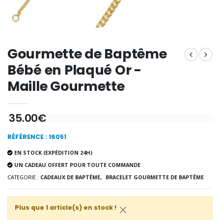
-20%
Coffret Encens Benjoin + C
Déposez votre Neuvaine à Lourdes
€21.90
€9.60
€12.00
Gourmette de Baptême
Bébé en Plaqué Or -
Encens d'Eglise Pontifical 250g
Bonbons Pastilles Menthe à l'Eau de Lourdes - 130g
Maille Gourmette
€12.90
€7.90
35.00€
RÉFÉRENCE : 16051
-10%
Médaille Miraculeuse Or 9 Carat
Bougie de Neuvaine Contre le Mal - Saint Michel
€130.00
EN STOCK (EXPÉDITION 24H)
€4.95
€5.50
UN CADEAU OFFERT POUR TOUTE COMMANDE
CATEGORIE :
CADEAUX DE BAPTÊME,
BRACELET GOURMETTE DE BAPTÊME
-25%
Médaille Miraculeuse Rose
Plus que 1 article(s) en stock !
Lot de 20 Bougies de Neuvaine Blanches
€2.50