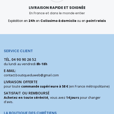
LIVRAISON RAPIDE ET SOIGNÉE
En France et dans le monde entier
Expédition en
24h
en
Colissimo à domicile
ou en
point relais
SERVICE CLIENT
TÉL.
04 90 90 26 52
du lundi au vendredi
8h-18h
E-MAIL:
contact.boutiqueduweb@gmail.com
LIVRAISON OFFERTE
pour toute
commande supérieure à 58 €
(en France métropolitaine)
SATISFAIT OU REMBOURSÉ
Achetez en toute sérénité,
vous avez
14 jours
pour changer
d'avis.
LA BOUTIQUE DES CHRÉTIENS