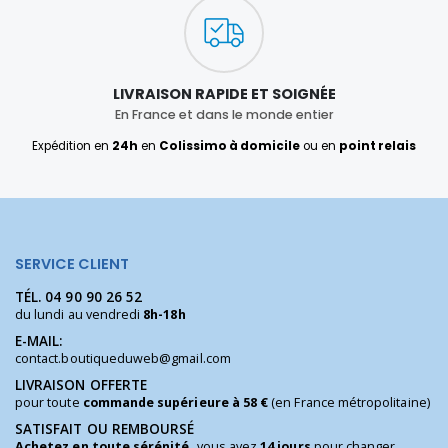
LIVRAISON RAPIDE ET SOIGNÉE
En France et dans le monde entier
Expédition en
24h
en
Colissimo à domicile
ou en
point relais
SERVICE CLIENT
TÉL.
04 90 90 26 52
du lundi au vendredi
8h-18h
E-MAIL:
contact.boutiqueduweb@gmail.com
LIVRAISON OFFERTE
pour toute
commande supérieure à 58 €
(en France métropolitaine)
SATISFAIT OU REMBOURSÉ
Achetez en toute sérénité,
vous avez
14 jours
pour changer