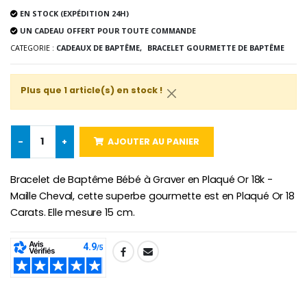
€58.50
€78.00
EN STOCK (EXPÉDITION 24H)
UN CADEAU OFFERT POUR TOUTE COMMANDE
CATEGORIE :
CADEAUX DE BAPTÊME,
BRACELET GOURMETTE DE BAPTÊME
Chapelet de Lourde
Huile d'Onction
€5.00
€9.90
Plus que 1 article(s) en stock !
-
+
AJOUTER AU PANIER
Croix Enfant en Bois Eglise Papillons et Arc-en-ciel 15 cm
Bougie Neuvaine pour une Guérison - 17.5cm
€23.00
€4.90
Bracelet de Baptême Bébé à Graver en Plaqué Or 18k -
Maille Cheval, cette superbe gourmette est en Plaqué Or 18
Carats. Elle mesure 15 cm.
SHARE: