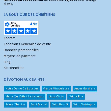
d'avis.
LA BOUTIQUE DES CHRÉTIENS
Contact
Conditions Générales de Vente
Données personnelles
Moyens de paiement
Blog
Se connecter
DÉVOTION AUX SAINTS
Notre Dame De Lourdes
Vierge Miraculeuse
Anges Gardiens
Marie Qui Défait Les Noeuds
Jésus Christ
Sainte Rita
Sainte Thérèse
Saint Michel
Saint Benoît
Saint Christophe