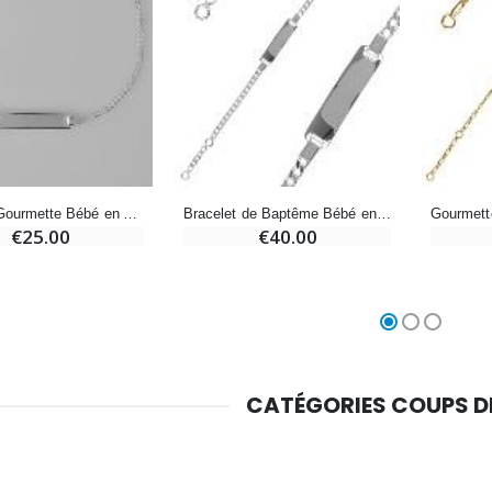
Chapelet de Lourdes en Bois
Huile d'Onction
€5.00
€9.90
Croix Enfant en Bois Eglise Papillons et Arc-en-ciel 15 cm
Bougie Neuvaine pour une Guérison - 17.5cm
€23.00
€4.90
Bracelet Gourmette Bébé en Argent - Maille Gourmette
Bracelet de Baptême Bébé en Argent 925/1000 - Maille Gourmette
€25.00
€40.00
CATÉGORIES COUPS 