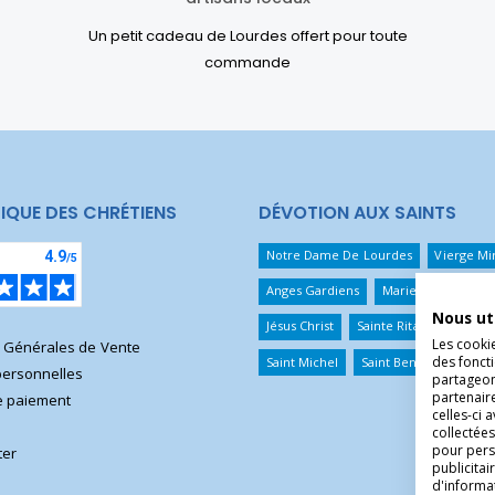
Un petit cadeau de Lourdes offert pour toute
commande
IQUE DES CHRÉTIENS
DÉVOTION AUX SAINTS
Notre Dame De Lourdes
Vierge Mi
Anges Gardiens
Marie Qui Défait 
Nous ut
Jésus Christ
Sainte Rita
Sainte T
Les cooki
s Générales de Vente
des foncti
Saint Michel
Saint Benoît
Saint 
ersonnelles
partageons
partenair
 paiement
celles-ci 
collectées
pour pers
ter
publicita
d'informa