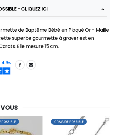
SSIBLE - CLIQUEZ ICI
rmette de Baptême Bébé en Plaqué Or - Maille
ette superbe gourmette à graver est en
-30%
Carats. Elle mesure 15 cm.
Une bougie 150 gr et votre Prière déposées à Lourdes
€7.00
€10.00
-20%
Eau de Lourdes 1 Litre
€9.60
€12.00
 VOUS
 POSSIBLE
GRAVURE POSSIBLE
-20%
Déposez votre Neuvaine à Lourdes