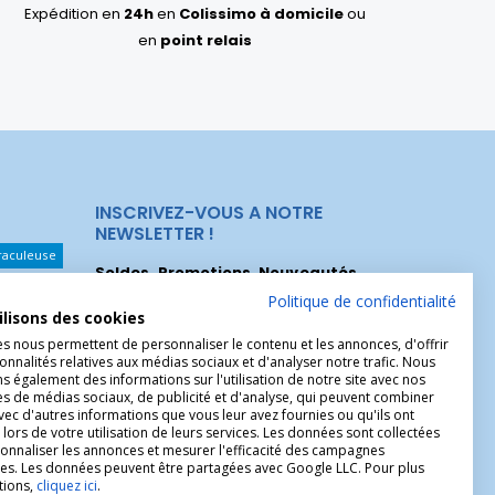
Expédition en
24h
en
Colissimo à domicile
ou
en
point relais
INSCRIVEZ-VOUS A NOTRE
NEWSLETTER !
raculeuse
Soldes, Promotions, Nouveautés
...
Les Noeuds
Inscrivez-vous maintenant pour recevoir
Politique de confidentialité
ilisons des cookies
nos meilleures offres.
hérèse
es nous permettent de personnaliser le contenu et les annonces, d'offrir
onnalités relatives aux médias sociaux et d'analyser notre trafic. Nous
Christophe
 également des informations sur l'utilisation de notre site avec nos
es de médias sociaux, de publicité et d'analyse, qui peuvent combiner
avec d'autres informations que vous leur avez fournies ou qu'ils ont
 lors de votre utilisation de leurs services. Les données sont collectées
onnaliser les annonces et mesurer l'efficacité des campagnes
ires. Les données peuvent être partagées avec Google LLC. Pour plus
tions,
cliquez ici
.