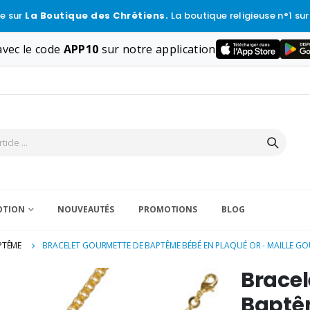
e sur
La Boutique des Chrétiens.
La boutique religieuse n°1 sur
vec le code
APP10
sur notre application
VOTION
NOUVEAUTÉS
PROMOTIONS
BLOG
PTÊME
BRACELET GOURMETTE DE BAPTÊME BÉBÉ EN PLAQUÉ OR - MAILLE G
Bracel
Baptê