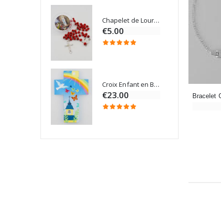
Chapelet de Lourdes en Bois
Onction
€5.00
Croix Enfant en Bois Eglise Papillons et Arc-en-ciel 15 cm
Bougie Neuvaine pour une Guérison - 17.5cm
€23.00