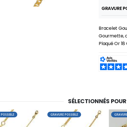
GRAVURE PO
Bracelet Gou
Gourmette, c
-30%
Plaqué Or 18 
6 Bougies Teintées Masse Couleur Blanche
Une bougie 150 gr et votre Prière déposées à Lourdes
€6.00
€7.00
€10.00
SHARE:
-20%
-10%
Eau de Lourdes 1 Litre
Statue Vierge Miraculeuse Lumineuse
€9.60
€13.50
€12.00
€15.00
SÉLECTIONNÉS POUR
 POSSIBLE
GRAVURE POSSIBLE
GRAVURE
-20%
Coffret Encens Benjoin + Charbon + Brûle-encens
Déposez votre Neuvaine à Lourdes
€21.90