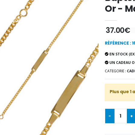
Or - M
37.00€
RÉFÉRENCE : 
EN STOCK (EX
UN CADEAU O
CATEGORIE :
CAD
Plus que 1 
-
+