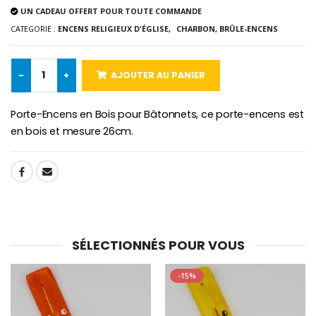
UN CADEAU OFFERT POUR TOUTE COMMANDE
-10%
CATEGORIE :
ENCENS RELIGIEUX D'ÉGLISE,
CHARBON, BRÛLE-ENCENS
Médaille Miraculeuse Or 9 Carat
Bougie de Neuvaine Contre le Mal - Saint Michel
€130.00
€4.95
€5.50
-
+
AJOUTER AU PANIER
Porte-Encens en Bois pour Bâtonnets, ce porte-encens est
-25%
Médaille Miraculeuse Rose
en bois et mesure 26cm.
Lot de 20 Bougies de Neuvaine Blanches
€2.50
€58.50
€78.00
SHARE:
Chapelet de Lourde
Huile d'Onction
€5.00
€9.90
SÉLECTIONNÉS POUR VOUS
-15%
Croix Enfant en Bois Eglise Papillons et Arc-en-ciel 15 cm
Bougie Neuvaine pour une Guérison - 17.5cm