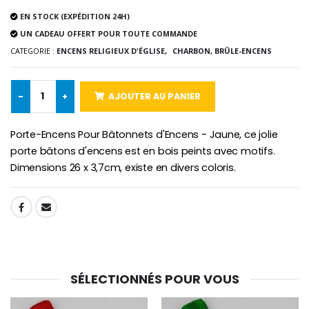
EN STOCK (EXPÉDITION 24H)
-10%
Médaille Miraculeuse Or 9 Carat
UN CADEAU OFFERT POUR TOUTE COMMANDE
Bougie de Neuvaine Contre le Mal - Saint Michel
€130.00
CATEGORIE :
ENCENS RELIGIEUX D'ÉGLISE,
CHARBON, BRÛLE-ENCENS
€4.95
€5.50
-
+
AJOUTER AU PANIER
-25%
Médaille Miraculeuse Rose
Lot de 20 Bougies de Neuvaine Blanches
€2.50
Porte-Encens Pour Bâtonnets d'Encens - Jaune, ce jolie
€58.50
€78.00
porte bâtons d'encens est en bois peints avec motifs.
Dimensions 26 x 3,7cm, existe en divers coloris.
Chapelet de Lourde
Huile d'Onction
SHARE:
€5.00
€9.90
SÉLECTIONNÉS POUR VOUS
Croix Enfant en Bois Eglise Papillons et Arc-en-ciel 15 cm
Bougie Neuvaine pour une Guérison - 17.5cm