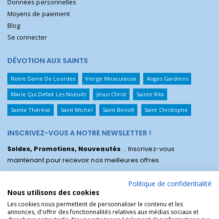
Données personnelles
Moyens de paiement
Blog
Se connecter
DÉVOTION AUX SAINTS
Notre Dame De Lourdes
Vierge Miraculeuse
Anges Gardiens
Marie Qui Défait Les Noeuds
Jésus Christ
Sainte Rita
Sainte Thérèse
Saint Michel
Saint Benoît
Saint Christophe
INSCRIVEZ-VOUS A NOTRE NEWSLETTER !
Soldes, Promotions, Nouveautés
... Inscrivez-vous
maintenant pour recevoir nos meilleures offres.
Politique de confidentialité
Nous utilisons des cookies
Les cookies nous permettent de personnaliser le contenu et les
annonces, d'offrir des fonctionnalités relatives aux médias sociaux et