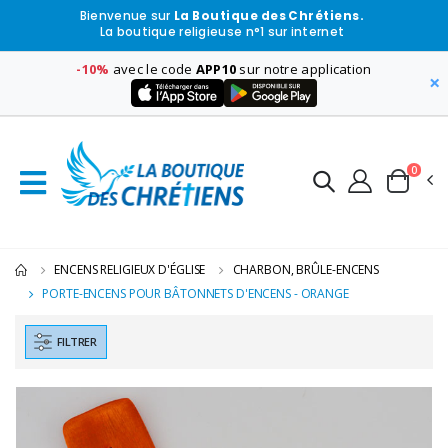
Bienvenue sur
La Boutique des Chrétiens.
La boutique religieuse n°1 sur internet
-10%
avec le code
APP10
sur notre application
×
0
ENCENS RELIGIEUX D'ÉGLISE
CHARBON, BRÛLE-ENCENS
PORTE-ENCENS POUR BÂTONNETS D'ENCENS - ORANGE
FILTRER