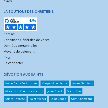
d'avis.
LA BOUTIQUE DES CHRÉTIENS
Contact
Conditions Générales de Vente
Données personnelles
Moyens de paiement
Blog
Se connecter
DÉVOTION AUX SAINTS
Notre Dame De Lourdes
Vierge Miraculeuse
Anges Gardiens
Marie Qui Défait Les Noeuds
Jésus Christ
Sainte Rita
Sainte Thérèse
Saint Michel
Saint Benoît
Saint Christophe