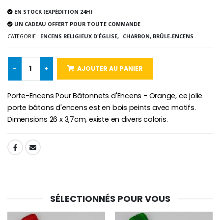
EN STOCK (EXPÉDITION 24H)
-10%
Médaille Miraculeuse Or 9 Carat
UN CADEAU OFFERT POUR TOUTE COMMANDE
Bougie de Neuvaine Contre le Mal - Saint Michel
€130.00
CATEGORIE :
ENCENS RELIGIEUX D'ÉGLISE,
CHARBON, BRÛLE-ENCENS
€4.95
€5.50
-
+
AJOUTER AU PANIER
-25%
Médaille Miraculeuse Rose
Lot de 20 Bougies de Neuvaine Blanches
€2.50
Porte-Encens Pour Bâtonnets d'Encens - Orange, ce jolie
€58.50
€78.00
porte bâtons d'encens est en bois peints avec motifs.
Dimensions 26 x 3,7cm, existe en divers coloris.
Chapelet de Lourde
Huile d'Onction
SHARE:
€5.00
€9.90
SÉLECTIONNÉS POUR VOUS
Croix Enfant en Bois Eglise Papillons et Arc-en-ciel 15 cm
Bougie Neuvaine pour une Guérison - 17.5cm