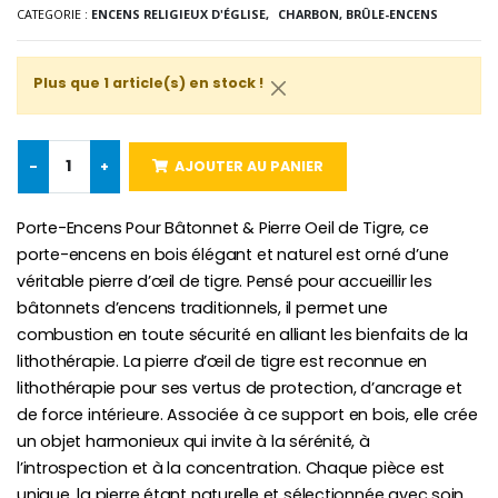
CATEGORIE :
ENCENS RELIGIEUX D'ÉGLISE,
CHARBON, BRÛLE-ENCENS
-10%
Médaille Miraculeuse Or 9 Carat
Bougie de Neuvaine Contre le Mal - Saint Michel
€130.00
Plus que 1 article(s) en stock !
€4.95
€5.50
-
+
AJOUTER AU PANIER
-25%
Médaille Miraculeuse Rose
Lot de 20 Bougies de Neuvaine Blanches
€2.50
Porte-Encens Pour Bâtonnet & Pierre Oeil de Tigre, ce
€58.50
€78.00
porte-encens en bois élégant et naturel est orné d’une
véritable pierre d’œil de tigre. Pensé pour accueillir les
bâtonnets d’encens traditionnels, il permet une
combustion en toute sécurité en alliant les bienfaits de la
Chapelet de Lourde
Huile d'Onction
€5.00
€9.90
lithothérapie. La pierre d’œil de tigre est reconnue en
lithothérapie pour ses vertus de protection, d’ancrage et
de force intérieure. Associée à ce support en bois, elle crée
un objet harmonieux qui invite à la sérénité, à
l’introspection et à la concentration. Chaque pièce est
Croix Enfant en Bois Eglise Papillons et Arc-en-ciel 15 cm
Bougie Neuvaine pour une Guérison - 17.5cm
unique, la pierre étant naturelle et sélectionnée avec soin.