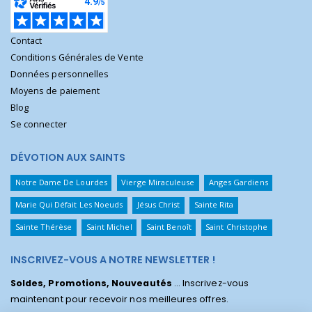
Contact
Conditions Générales de Vente
Données personnelles
Moyens de paiement
Blog
Se connecter
DÉVOTION AUX SAINTS
Notre Dame De Lourdes
Vierge Miraculeuse
Anges Gardiens
Marie Qui Défait Les Noeuds
Jésus Christ
Sainte Rita
Sainte Thérèse
Saint Michel
Saint Benoît
Saint Christophe
INSCRIVEZ-VOUS A NOTRE NEWSLETTER !
Soldes, Promotions, Nouveautés
... Inscrivez-vous
maintenant pour recevoir nos meilleures offres.