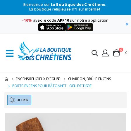
Bienvenue sur
La Boutique des Chrétiens.
La boutique religieuse n°1 sur internet
-10%
avec le code
APP10
sur notre application
×
0
ENCENS RELIGIEUX D'ÉGLISE
CHARBON, BRÛLE-ENCENS
PORTE-ENCENS POUR BÂTONNET - OEIL DE TIGRE
FILTRER