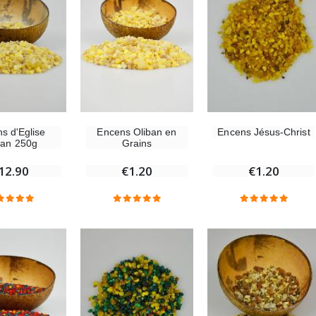
Chapelet de Lourdes en Bois
Huile d'Onction
€5.00
€9.90
Croix Enfant en Bois Eglise Papillons et Arc-en-ciel 15 cm
Bougie Neuvaine pour une Guérison - 17.5cm
€23.00
€4.90
s d'Eglise
Encens Oliban en
Encens Jésus-Christ
ban 250g
Grains
12.90
€1.20
€1.20