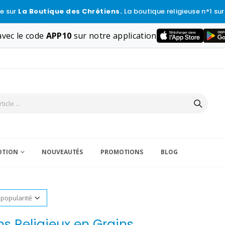
e sur
La Boutique des Chrétiens.
La boutique religieuse n°1 sur
vec le code
APP10
sur notre application
VOTION
NOUVEAUTÉS
PROMOTIONS
BLOG
s Religieux en Grains