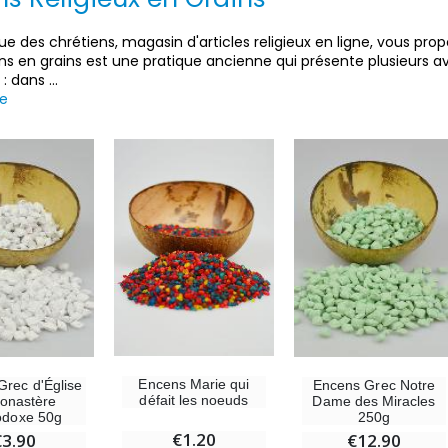
ue des chrétiens, magasin d'articles religieux en ligne, vous prop
ns en grains est une pratique ancienne qui présente plusieurs avan
 : dans
...
te
Encens Marie qui
Grec d'Église
Encens Grec Notre
défait les noeuds
onastère
Dame des Miracles
odoxe 50g
250g
€1.20
€3.90
€12.90