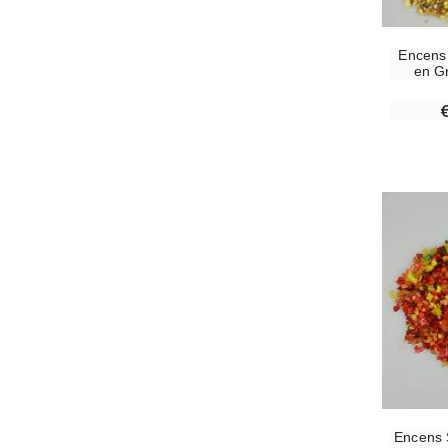
Encens
en G
Encens 