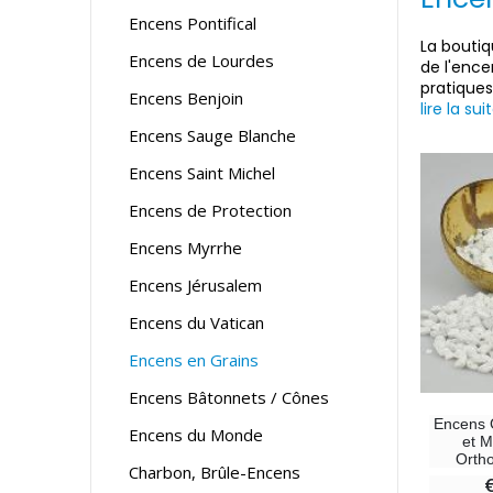
Encens Pontifical
La boutiq
Encens de Lourdes
de l'ence
pratiques
Encens Benjoin
lire la sui
Encens Sauge Blanche
Encens Saint Michel
Encens de Protection
Encens Myrrhe
Encens Jérusalem
Encens du Vatican
Encens en Grains
Encens Bâtonnets / Cônes
Encens 
Encens du Monde
et M
Orth
Charbon, Brûle-Encens