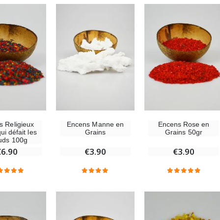
Encens d'Eglise Pontifical 250g
Bonbons Pastilles Menthe à l'Eau de Lourdes - 130g
€12.90
€7.90
-10%
Médaille Miraculeuse Or 9 Carats - 10 mm
Bougie de Neuvaine Contre le Mal - Saint Michel
€130.00
€4.95
€5.50
s Religieux
Encens Manne en
Encens Rose en
ui défait les
Grains
Grains 50gr
uds 100g
€6.90
€3.90
€3.90
-25%
Médaille Miraculeuse Rose - 19mm
Lot de 20 Bougies de Neuvaine Blanches
€2.50
€58.50
€78.00