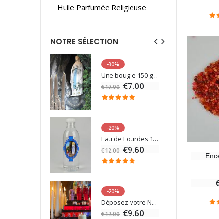
Huile Parfumée Religieuse
NOTRE SÉLECTION
-30%
6 Bougies Teintées Masse Couleur Blanche
Une bougie 150 gr et votre Prière déposées à Lourdes
€7.00
€10.00
-20%
Statue Vierge Miraculeuse Lumineuse
Eau de Lourdes 1 Litre
€13.50
€9.60
€12.00
Enc
-20%
Coffret Encens Benjoin + Charbon + Brûle-encens
Déposez votre Neuvaine à Lourdes
0
€9.60
€12.00