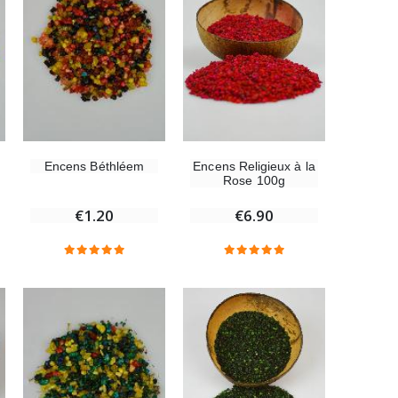
Chapelet de Lourdes en Bois
€5.00
Croix Enfant en Bois Eglise Papillons et Arc-en-ciel 15 cm
€23.00
Encens Religieux à la
Encens Béthléem
Rose 100g
€6.90
€1.20