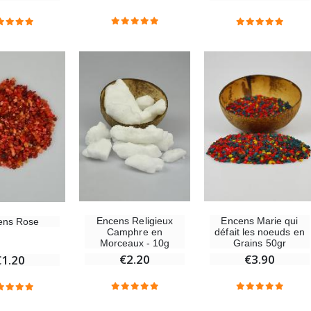
-30%
6 Bougies Teintées Masse Couleur Blanche
Une bougie 150 gr et votre Prière déposées à Lourdes
€6.00
€7.00
€10.00
-10%
-20%
Statue Vierge Miraculeuse Lumineuse
Eau de Lourdes 1 Litre
€13.50
€9.60
€15.00
€12.00
Encens Religieux
Encens Marie qui
ens Rose
Camphre en
défait les noeuds en
Morceaux - 10g
Grains 50gr
€2.20
€3.90
€1.20
-20%
Coffret Encens Benjoin + Charbon + Brûle-encens
Déposez votre Neuvaine à Lourdes
€21.90
€9.60
€12.00