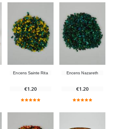
Encens d'Eglise Pontifical 250g
€12.90
Médaille Miraculeuse Or 9 Carats - 10 mm
€130.00
Encens Sainte Rita
Encens Nazareth
€1.20
€1.20
Médaille Miraculeuse Rose - 19mm
€2.50