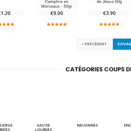
Camphre en
de Jésus 50g
Morceaux - 50gr
€9.00
€3.90
€1.20
« PRÉCÉDENT
SUIVAN
CATÉGORIES COUPS 
CIERGE
EAU DE
NEUVAINES
EN
URDES
LOURDES