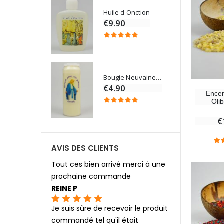
Chapelet de Lourdes en Bois
Huile d'Onction
€9.90
Croix Enfant en Bois Eglise Papillons et Arc-en-ciel 15 cm
Bougie Neuvaine pour une Guérison - 17.5cm
0
€4.90
Encen
Oli
€
AVIS DES CLIENTS
Tout ces bien arrivé merci à une
prochaine commande
REINE P
Je suis sûre de recevoir le produit
commandé tel qu'il était