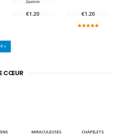
Jasmin
€1.20
€1.20
T »
DE CŒUR
CENS
MIRACULEUSES
CHAPELETS
IC