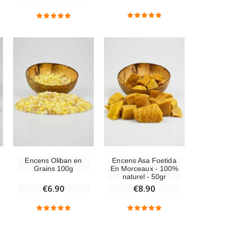
6 Bougies Teintées Masse Couleur Blanche
€6.00
-10%
Statue Vierge Miraculeuse Lumineuse
€13.50
€15.00
Encens Oliban en
Encens Asa Foetida
Grains 100g
En Morceaux - 100%
naturel - 50gr
€6.90
€8.90
Coffret Encens Benjoin + Charbon + Brûle-encens
€21.90