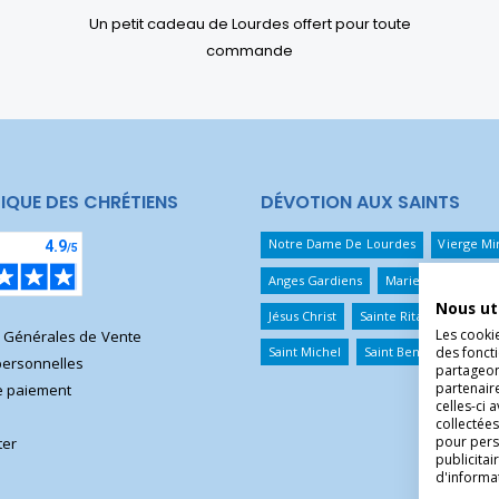
Un petit cadeau de Lourdes offert pour toute
commande
IQUE DES CHRÉTIENS
DÉVOTION AUX SAINTS
Notre Dame De Lourdes
Vierge Mi
Anges Gardiens
Marie Qui Défait 
Nous ut
Jésus Christ
Sainte Rita
Sainte T
Les cooki
s Générales de Vente
Saint Michel
Saint Benoît
Saint 
des foncti
ersonnelles
partageons
partenair
 paiement
celles-ci 
collectées
pour pers
ter
publicita
d'informa