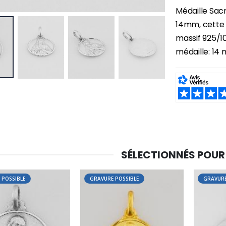
Médaille Sac
14mm, cette 
massif 925/10
médaille: 14
SHARE:
SÉLECTIONNÉS POUR
 POSSIBLE
GRAVURE POSSIBLE
GRAVURE
-30%
6 Bougies Teintées Masse Couleur Blanche
Une bougie 150 gr et votre Prière déposées à Lourdes
€6.00