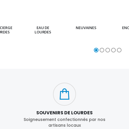
€23.00
€4.90
CIERGE
EAU DE
NEUVAINES
EN
URDES
LOURDES
SOUVENIRS DE LOURDES
Soigneusement confectionnés par nos
artisans locaux