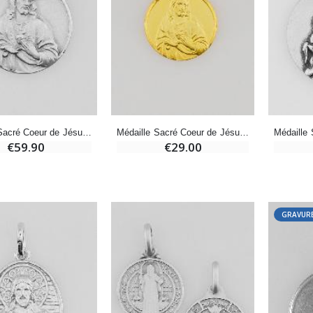
€7.00
€10.00
-20%
-10%
Eau de Lourdes 1 Litre
Statue Vierge Miraculeuse Lumineuse
€9.60
€13.50
€12.00
€15.00
Médaille Sacré Coeur de Jésus en Argent Massif - 18mm
Médaille Sacré Coeur de Jésus en Plaqué Or - 14mm
€59.90
€29.00
-20%
Coffret Encens Benjoin + Charbon + Brûle-encens
Déposez votre Neuvaine à Lourdes
€21.90
€9.60
€12.00
GRAVURE
Encens d'Eglise Pontifical 250g
Bonbons Pastilles Menthe à l'Eau de Lourdes - 130g
€12.90
€7.90