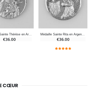
-10%
Bougie de Neuvaine Contre le Mal - Saint Michel
€4.95
€5.50
Médaille Sainte Thérèse en Argent Massif - 14mm
Médaille Sainte Rita en Argent Massif - 14mm
€36.00
€36.00
-25%
Lot de 20 Bougies de Neuvaine Blanches
€58.50
€78.00
Huile d'Onction
€9.90
DE CŒUR
Bougie Neuvaine pour une Guérison - 17.5cm