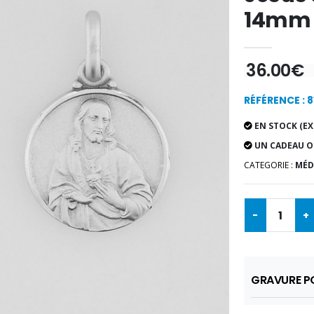
14mm
36.00€
RÉFÉRENCE : 
EN STOCK (EX
UN CADEAU O
CATEGORIE :
MÉD
-
+
GRAVURE PO