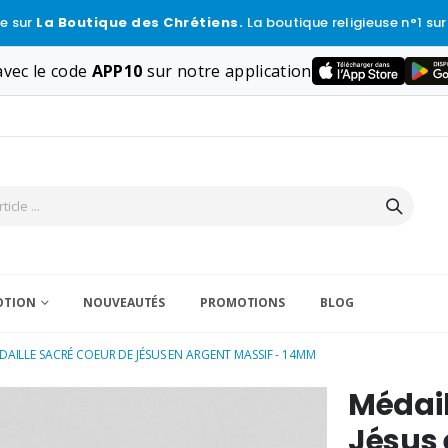
e sur
La Boutique des Chrétiens.
La boutique religieuse n°1 sur
vec le code
APP10
sur notre application
VOTION
NOUVEAUTÉS
PROMOTIONS
BLOG
DAILLE SACRÉ COEUR DE JÉSUS EN ARGENT MASSIF - 14MM
Médail
Jésus 