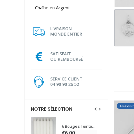
Chaîne en Argent
LIVRAISON
MONDE ENTIER
SATISFAIT
OU REMBOURSÉ
SERVICE CLIENT
04 90 90 26 52
GRAVURE
NOTRE SÉLECTION
6 Bougies Teintées Masse Couleur Blanche
Une bougie 150 gr et votre Prière déposées à Lourdes
€6.00