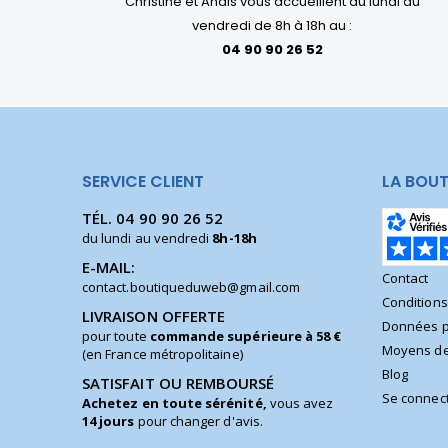
Christine et Anaïs vous accueillent du lundi au
vendredi de 8h à 18h au :
04 90 90 26 52
SERVICE CLIENT
LA BOUT
TÉL.
04 90 90 26 52
du lundi au vendredi
8h-18h
E-MAIL:
Contact
contact.boutiqueduweb@gmail.com
Condition
LIVRAISON OFFERTE
Données p
pour toute
commande supérieure à 58 €
Moyens de
(en France métropolitaine)
Blog
SATISFAIT OU REMBOURSÉ
Se connec
Achetez en toute sérénité,
vous avez
14 jours
pour changer d'avis.