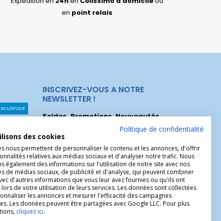
Expédition en
24h
en
Colissimo à domicile
ou
en
point relais
INSCRIVEZ-VOUS A NOTRE
NEWSLETTER !
raculeuse
Soldes, Promotions, Nouveautés
...
Les Noeuds
Inscrivez-vous maintenant pour recevoir
Politique de confidentialité
ilisons des cookies
nos meilleures offres.
hérèse
es nous permettent de personnaliser le contenu et les annonces, d'offrir
Christophe
onnalités relatives aux médias sociaux et d'analyser notre trafic. Nous
 également des informations sur l'utilisation de notre site avec nos
es de médias sociaux, de publicité et d'analyse, qui peuvent combiner
avec d'autres informations que vous leur avez fournies ou qu'ils ont
 lors de votre utilisation de leurs services. Les données sont collectées
onnaliser les annonces et mesurer l'efficacité des campagnes
ires. Les données peuvent être partagées avec Google LLC. Pour plus
tions,
cliquez ici
.