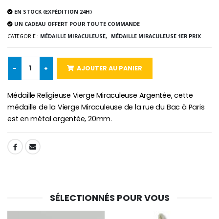
Lot de 20 Bougies de Neuvaine Blanches
€2.50
€58.50
EN STOCK (EXPÉDITION 24H)
€78.00
UN CADEAU OFFERT POUR TOUTE COMMANDE
CATEGORIE :
MÉDAILLE MIRACULEUSE,
MÉDAILLE MIRACULEUSE 1ER PRIX
Chapelet de Lourde
Huile d'Onction
€5.00
€9.90
-
+
AJOUTER AU PANIER
Médaille Religieuse Vierge Miraculeuse Argentée, cette
médaille de la Vierge Miraculeuse de la rue du Bac à Paris
est en métal argentée, 20mm.
Croix Enfant en Bois Eglise Papillons et Arc-en-ciel 15 cm
Bougie Neuvaine pour une Guérison - 17.5cm
€23.00
€4.90
SHARE:
SÉLECTIONNÉS POUR VOUS