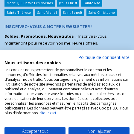
Marie Qui Défait Les Noeuds
Jésus Christ
Sainte Rita
Sainte Thérèse
Saint Michel
Saint Benoît
Saint Christophe
INSCRIVEZ-VOUS A NOTRE NEWSLETTER !
Soldes, Promotions, Nouveautés
... Inscrivez-vous
maintenant pour recevoir nos meilleures offres.
Politique de confidentialité
Nous utilisons des cookies
Les cookies nous permettent de personnaliser le contenu et les
annonces, d'offrir des fonctionnalités relatives aux médias sociaux et
d'analyser notre trafic. Nous partageons également des informations sur
l'utilisation de notre site avec nos partenaires de médias sociaux, de
publicité et d'analyse, qui peuvent combiner celles-ci avec d'autres
informations que vous leur avez fournies ou qu'ils ont collectées lors de
votre utilisation de leurs services. Les données sont collectées pour
personnaliser les annonces et mesurer l'efficacité des campagnes
La Boutique des Chrétiens © | La boutique religieuse chrétienne de
publicitaires. Les données peuvent être partagées avec Google LLC. Pour
référence !.
plus d'informations,
cliquez ici
.
Accepter tout
Non, ajuster