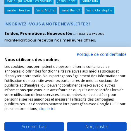
Marie Qui Défait Les Noeuds
Jésus Christ
Sainte Rita
Sainte Thérèse
Saint Michel
Saint Benoît
Saint Christophe
INSCRIVEZ-VOUS A NOTRE NEWSLETTER !
Soldes, Promotions, Nouveautés
... Inscrivez-vous
maintenant pour recevoir nos meilleures offres.
Politique de confidentialité
Nous utilisons des cookies
Les cookies nous permettent de personnaliser le contenu et les
annonces, d'offrir des fonctionnalités relatives aux médias sociaux et
d'analyser notre trafic. Nous partageons également des informations sur
l'utilisation de notre site avec nos partenaires de médias sociaux, de
publicité et d'analyse, qui peuvent combiner celles-ci avec d'autres
informations que vous leur avez fournies ou qu'ils ont collectées lors de
votre utilisation de leurs services. Les données sont collectées pour
personnaliser les annonces et mesurer l'efficacité des campagnes
La Boutique des Chrétiens © | La boutique religieuse chrétienne de
publicitaires. Les données peuvent être partagées avec Google LLC. Pour
référence !.
plus d'informations,
cliquez ici
.
Accepter tout
Non, ajuster