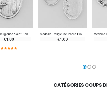
-10%
Médaille Miraculeuse Or 9 Carats - 10 mm
Bougie de Neuvaine Contre le Mal - Saint Michel
€130.00
€4.95
€5.50
-25%
Médaille Miraculeuse Rose - 19mm
Médaille Religieuse Saint Benoît Argentée
Médaille Religieuse Padre Pio Argentée
Lot de 20 Bougies de Neuvaine Blanches
€2.50
€1.00
€1.00
€58.50
€78.00
Chapelet de Lourdes en Bois
Huile d'Onction
€5.00
€9.90
CATÉGORIES COUPS 
Croix Enfant en Bois Eglise Papillons et Arc-en-ciel 15 cm
Bougie Neuvaine pour une Guérison - 17.5cm
€23.00
€4.90