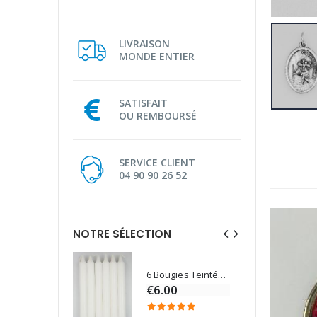
LIVRAISON
MONDE ENTIER
SATISFAIT
OU REMBOURSÉ
SERVICE CLIENT
04 90 90 26 52
NOTRE SÉLECTION
6 Bougies Teintées Masse Couleur Blanche
Une bougie 150 gr et votre Prière déposées à Lourdes
€6.00
€7.00