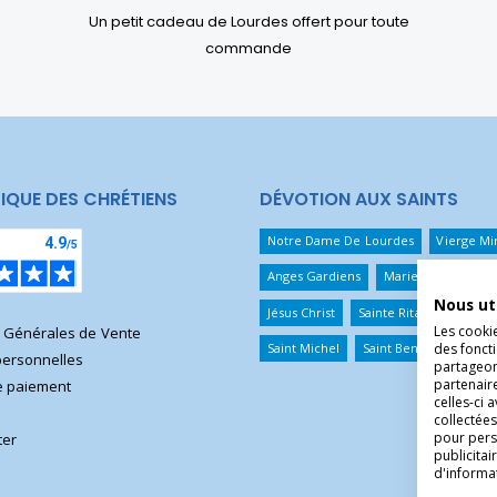
Un petit cadeau de Lourdes offert pour toute
commande
IQUE DES CHRÉTIENS
DÉVOTION AUX SAINTS
Notre Dame De Lourdes
Vierge Mi
Anges Gardiens
Marie Qui Défait 
Nous ut
Jésus Christ
Sainte Rita
Sainte T
Les cooki
s Générales de Vente
Saint Michel
Saint Benoît
Saint 
des foncti
ersonnelles
partageons
partenair
 paiement
celles-ci 
collectées
pour pers
ter
publicita
d'informa