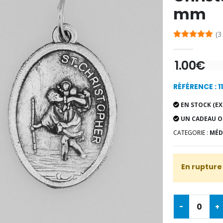
mm
(3
1.00€
RÉFÉRENCE : 1
EN STOCK (EX
UN CADEAU O
CATEGORIE :
MÉDA
En rupture
-
+