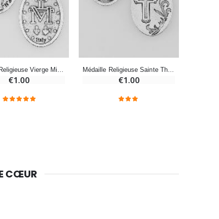
-10%
Bougie de Neuvaine Contre le Mal - Saint Michel
€4.95
€5.50
-25%
Médaille Religieuse Vierge Miraculeuse Argentée
Médaille Religieuse Sainte Thérèse Argentée
Lot de 20 Bougies de Neuvaine Blanches
€1.00
€1.00
€58.50
€78.00
Huile d'Onction
€9.90
DE CŒUR
Bougie Neuvaine pour une Guérison - 17.5cm
€4.90