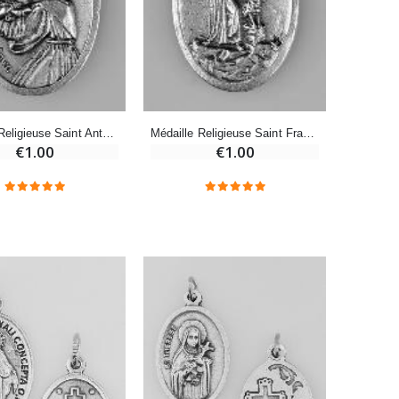
-20%
Eau de Lourdes 1 Litre
€9.60
€12.00
Médaille Religieuse Saint Antoine Argentée
Médaille Religieuse Saint François Argentée
€1.00
€1.00
-20%
Déposez votre Neuvaine à Lourdes
€9.60
€12.00
Bonbons Pastilles Menthe à l'Eau de Lourdes - 130g
€7.90