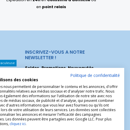
en
point relais
INSCRIVEZ-VOUS A NOTRE
NEWSLETTER !
raculeuse
Soldes, Promotions, Nouveautés
...
Les Noeuds
Inscrivez-vous maintenant pour recevoir
Politique de confidentialité
ilisons des cookies
nos meilleures offres.
hérèse
es nous permettent de personnaliser le contenu et les annonces, d'offrir
Christophe
onnalités relatives aux médias sociaux et d'analyser notre trafic. Nous
 également des informations sur l'utilisation de notre site avec nos
es de médias sociaux, de publicité et d'analyse, qui peuvent combiner
avec d'autres informations que vous leur avez fournies ou qu'ils ont
 lors de votre utilisation de leurs services. Les données sont collectées
onnaliser les annonces et mesurer l'efficacité des campagnes
ires. Les données peuvent être partagées avec Google LLC. Pour plus
tions,
cliquez ici
.