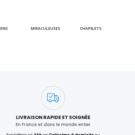
CENS
MIRACULEUSES
CHAPELETS
IC
LIVRAISON RAPIDE ET SOIGNÉE
En France et dans le monde entier
Expédition en
24h
en
Colissimo à domicile
ou