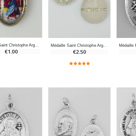
-20%
-10%
Eau de Lourdes 1 Litre
Statue Vierge Miraculeuse Lumineuse
€9.60
€13.50
€12.00
€15.00
Médaille Saint Christophe Argentée - 15mm
Médaille Saint Christophe Argentée & Émail Bleu - 18 mm
€1.00
€2.50
-20%
Coffret Encens Benjoin + Charbon + Brûle-encens
Déposez votre Neuvaine à Lourdes
€21.90
€9.60
€12.00
Encens d'Eglise Pontifical 250g
Bonbons Pastilles Menthe à l'Eau de Lourdes - 130g
€12.90
€7.90