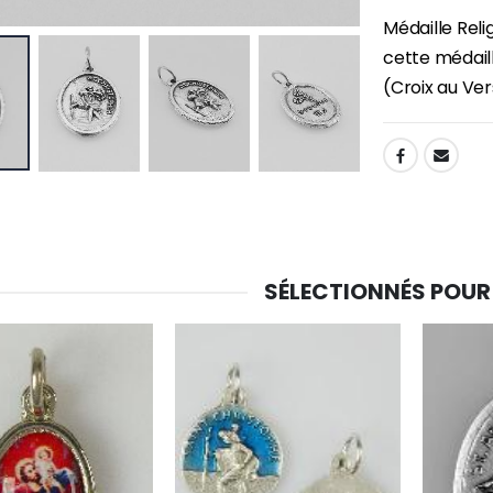
Médaille Rel
cette médail
(Croix au Ve
SHARE:
SÉLECTIONNÉS POUR
-30%
6 Bougies Teintées Masse Couleur Blanche
Une bougie 150 gr et votre Prière déposées à Lourdes
€6.00
€7.00
€10.00