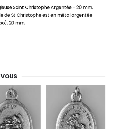
igieuse Saint Christophe Argentée - 20 mm,
le de St Christophe est en métal argentée
rso), 20 mm.
 VOUS
-30%
Une bougie 150 gr et votre Prière déposées à Lourdes
€7.00
€10.00