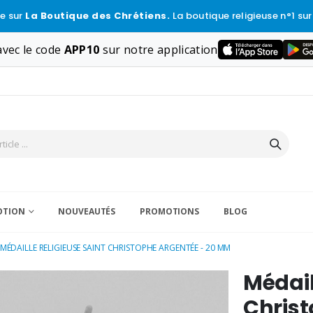
e sur
La Boutique des Chrétiens.
La boutique religieuse n°1 sur
vec le code
APP10
sur notre application
VOTION
NOUVEAUTÉS
PROMOTIONS
BLOG
MÉDAILLE RELIGIEUSE SAINT CHRISTOPHE ARGENTÉE - 20 MM
Médail
Christ