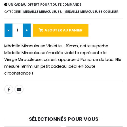
Lot de 20 Bougies de Neuvaine Blanches
€2.50
UN CADEAU OFFERT POUR TOUTE COMMANDE
€58.50
€78.00
CATEGORIE :
MÉDAILLE MIRACULEUSE,
MÉDAILLE MIRACULEUSE COULEUR
-
+
AJOUTER AU PANIER
Chapelet de Lourde
Huile d'Onction
€5.00
€9.90
Médaille Miraculeuse Violette - 19mm, cette superbe
Médaille Miraculeuse émaillée violette représente la
Vierge Miraculeuse, qui est apparue à Paris, rue du bac. Elle
mesure 19mm, un petit cadeau idéal en toute
Croix Enfant en Bois Eglise Papillons et Arc-en-ciel 15 cm
Bougie Neuvaine pour une Guérison - 17.5cm
circonstance !
€23.00
€4.90
SHARE:
SÉLECTIONNÉS POUR VOUS