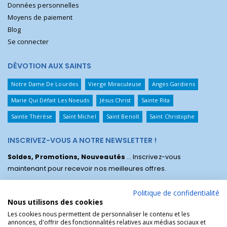
Données personnelles
Moyens de paiement
Blog
Se connecter
DÉVOTION AUX SAINTS
Notre Dame De Lourdes
Vierge Miraculeuse
Anges Gardiens
Marie Qui Défait Les Noeuds
Jésus Christ
Sainte Rita
Sainte Thérèse
Saint Michel
Saint Benoît
Saint Christophe
INSCRIVEZ-VOUS A NOTRE NEWSLETTER !
Soldes, Promotions, Nouveautés
... Inscrivez-vous
maintenant pour recevoir nos meilleures offres.
Politique de confidentialité
Nous utilisons des cookies
Les cookies nous permettent de personnaliser le contenu et les
annonces, d'offrir des fonctionnalités relatives aux médias sociaux et