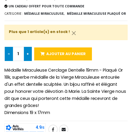
Lot de 20 Bougies de Neuvaine Blanches
€2.50
UN CADEAU OFFERT POUR TOUTE COMMANDE
€58.50
€78.00
CATEGORIE :
MÉDAILLE MIRACULEUSE,
MÉDAILLE MIRACULEUSE PLAQUÉ OR
Plus que 1 article(s) en stock !
Chapelet de Lourde
Huile d'Onction
€5.00
€9.90
-
+
AJOUTER AU PANIER
Médaille Miraculeuse Cerclage Dentelle 19mm - Plaqué Or
Croix Enfant en Bois Eglise Papillons et Arc-en-ciel 15 cm
Bougie Neuvaine pour une Guérison - 17.5cm
18k, superbe médaille de la Vierge Miraculeuse entourée
€23.00
€4.90
d'un effet dentelle sculptée. Un bijou raffiné et élégant
pour honorer votre dévotion à Marie. La Sainte Vierge nous
dit que ceux qui porteront cette médaille recevront de
grandes grâces!
Dimensions 19 x 17mm