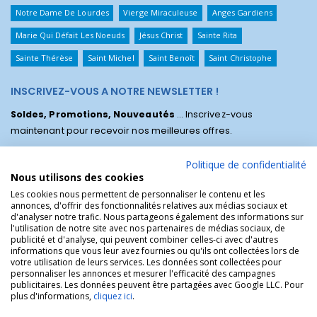
Notre Dame De Lourdes
Vierge Miraculeuse
Anges Gardiens
Marie Qui Défait Les Noeuds
Jésus Christ
Sainte Rita
Sainte Thérèse
Saint Michel
Saint Benoît
Saint Christophe
INSCRIVEZ-VOUS A NOTRE NEWSLETTER !
Soldes, Promotions, Nouveautés
... Inscrivez-vous
maintenant pour recevoir nos meilleures offres.
Politique de confidentialité
Nous utilisons des cookies
Les cookies nous permettent de personnaliser le contenu et les
annonces, d'offrir des fonctionnalités relatives aux médias sociaux et
d'analyser notre trafic. Nous partageons également des informations sur
l'utilisation de notre site avec nos partenaires de médias sociaux, de
publicité et d'analyse, qui peuvent combiner celles-ci avec d'autres
informations que vous leur avez fournies ou qu'ils ont collectées lors de
votre utilisation de leurs services. Les données sont collectées pour
personnaliser les annonces et mesurer l'efficacité des campagnes
La Boutique des Chrétiens © | La boutique religieuse chrétienne de
publicitaires. Les données peuvent être partagées avec Google LLC. Pour
référence !.
plus d'informations,
cliquez ici
.