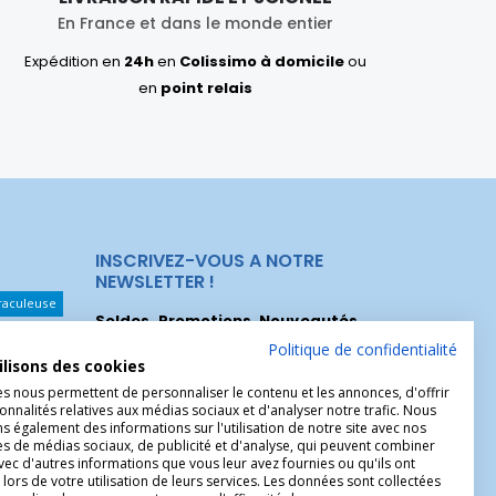
En France et dans le monde entier
Expédition en
24h
en
Colissimo à domicile
ou
en
point relais
INSCRIVEZ-VOUS A NOTRE
NEWSLETTER !
raculeuse
Soldes, Promotions, Nouveautés
...
Les Noeuds
Inscrivez-vous maintenant pour recevoir
Politique de confidentialité
ilisons des cookies
nos meilleures offres.
hérèse
es nous permettent de personnaliser le contenu et les annonces, d'offrir
onnalités relatives aux médias sociaux et d'analyser notre trafic. Nous
Christophe
 également des informations sur l'utilisation de notre site avec nos
es de médias sociaux, de publicité et d'analyse, qui peuvent combiner
avec d'autres informations que vous leur avez fournies ou qu'ils ont
 lors de votre utilisation de leurs services. Les données sont collectées