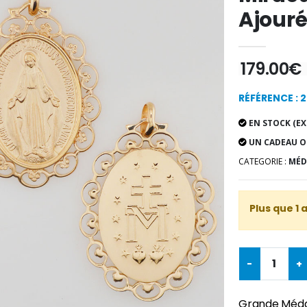
Ajouré
179.00€
RÉFÉRENCE : 
EN STOCK (EX
UN CADEAU O
CATEGORIE :
MÉD
Plus que 1 
-
+
Grande Médai