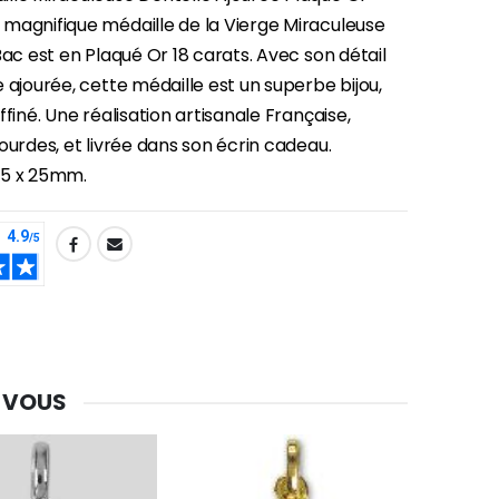
magnifique médaille de la Vierge Miraculeuse
Bac est en Plaqué Or 18 carats. Avec son détail
 ajourée, cette médaille est un superbe bijou,
ffiné. Une réalisation artisanale Française,
ourdes, et livrée dans son écrin cadeau.
-30%
Une bougie 150 gr et votre Prière déposées à Lourdes
35 x 25mm.
€7.00
€10.00
-20%
Eau de Lourdes 1 Litre
€9.60
€12.00
 VOUS
-20%
Déposez votre Neuvaine à Lourdes
€9.60
€12.00