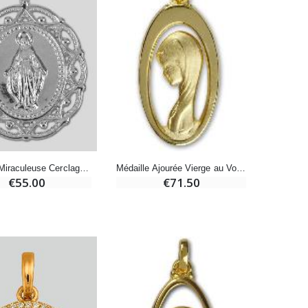
Bonbons Pastilles Menthe à l'Eau de Lourdes - 130g
€7.90
-10%
Bougie de Neuvaine Contre le Mal - Saint Michel
€4.95
€5.50
Médaille Miraculeuse Cerclage Dentelle 19mm - Argent 925/1000
Médaille Ajourée Vierge au Voile en Plaqué Or - 25 mm
€55.00
€71.50
-25%
Lot de 20 Bougies de Neuvaine Blanches
€58.50
€78.00