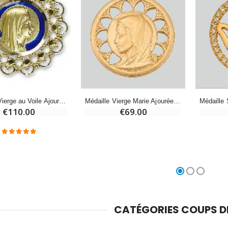
Chapelet de Lourdes en Bois
Huile d'Onction
€5.00
€9.90
Croix Enfant en Bois Eglise Papillons et Arc-en-ciel 15 cm
Bougie Neuvaine pour une Guérison - 17.5cm
€23.00
€4.90
Médaille Vierge Marie Ajourée Plaqué Or - 20mm
Médaille Vierge au Voile Ajourée en Plaqué Or et Email
€69.00
€110.00
CATÉGORIES COUPS 