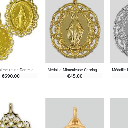
Encens d'Eglise Pontifical 250g
Bonbons Pastilles Menthe à l'Eau de Lourdes - 130g
€12.90
€7.90
-10%
Médaille Miraculeuse Or 9 Carats - 10 mm
Bougie de Neuvaine Contre le Mal - Saint Michel
€130.00
€4.95
€5.50
Médaille Miraculeuse Dentelle Ajourée Or Massif 18 Carats - 25 mm
Médaille Miraculeuse Cerclage Dentelle 19mm - Plaqué Or 18k
€690.00
€45.00
-25%
Médaille Miraculeuse Rose - 19mm
Lot de 20 Bougies de Neuvaine Blanches
€2.50
€58.50
€78.00