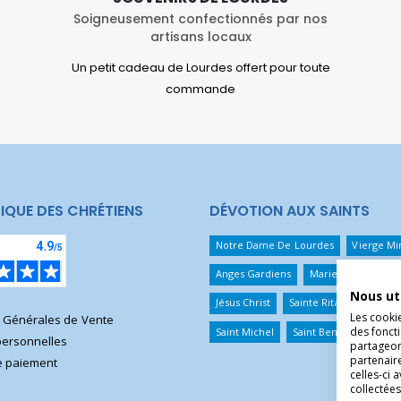
Soigneusement confectionnés par nos
artisans locaux
Un petit cadeau de Lourdes offert pour toute
commande
IQUE DES CHRÉTIENS
DÉVOTION AUX SAINTS
Notre Dame De Lourdes
Vierge Mi
Anges Gardiens
Marie Qui Défait 
Nous ut
Jésus Christ
Sainte Rita
Sainte T
Les cooki
s Générales de Vente
des foncti
Saint Michel
Saint Benoît
Saint 
ersonnelles
partageons
partenair
 paiement
celles-ci 
collectées