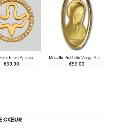
Huile d'Onction
€9.90
Bougie Neuvaine pour une Guérison - 17.5cm
€4.90
Médaille Saint Esprit Ajourée en Plaqué Or - 15mm
Médaille Profil Ste Vierge Marie Ajourée - Plaqué Or 18 Carats
€69.00
€56.00
DE CŒUR