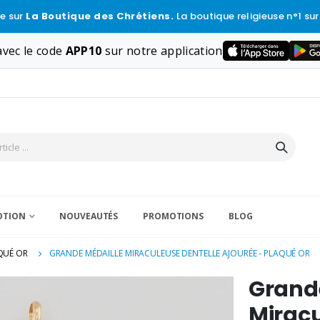
e sur
La Boutique des Chrétiens.
La boutique religieuse n°1 sur
vec le code
APP10
sur notre application
VOTION
NOUVEAUTÉS
PROMOTIONS
BLOG
QUÉ OR
GRANDE MÉDAILLE MIRACULEUSE DENTELLE AJOURÉE - PLAQUÉ OR
Grand
Miracu