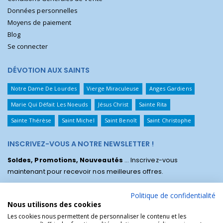
Données personnelles
Moyens de paiement
Blog
Se connecter
DÉVOTION AUX SAINTS
Notre Dame De Lourdes
Vierge Miraculeuse
Anges Gardiens
Marie Qui Défait Les Noeuds
Jésus Christ
Sainte Rita
Sainte Thérèse
Saint Michel
Saint Benoît
Saint Christophe
INSCRIVEZ-VOUS A NOTRE NEWSLETTER !
Soldes, Promotions, Nouveautés
... Inscrivez-vous
maintenant pour recevoir nos meilleures offres.
Politique de confidentialité
Nous utilisons des cookies
Les cookies nous permettent de personnaliser le contenu et les