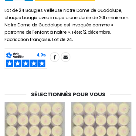
-10%
Lot de 24 Bougies Veilleuse Notre Dame de Guadalupe,
Médaille Miraculeuse Or 9 Carat
Bougie de Neuvaine Contre le Mal - Saint Michel
€130.00
chaque bougie avec image a une durée de 20h minimum.
€4.95
€5.50
Notre Dame de Guadalupe est invoquée comme «
patronne de l'enfant à naître ». Fête: 12 décembre.
Fabrication française. Lot de 24.
-25%
Médaille Miraculeuse Rose
Lot de 20 Bougies de Neuvaine Blanches
€2.50
€58.50
€78.00
SHARE:
Chapelet de Lourde
Huile d'Onction
SÉLECTIONNÉS POUR VOUS
€5.00
€9.90
Croix Enfant en Bois Eglise Papillons et Arc-en-ciel 15 cm
Bougie Neuvaine pour une Guérison - 17.5cm
€23.00
€4.90