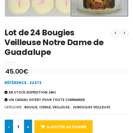
€7.00
€10.00
-20%
-10%
Lot de 24 Bougies
Eau de Lourdes 1 Litre
Statue Vierge M
€9.60
€13.50
€12.00
€15.00
Veilleuse Notre Dame de
Guadalupe
-20%
Coffret Encens Benjoin + C
45.00€
Déposez votre Neuvaine à Lourdes
€21.90
€9.60
€12.00
RÉFÉRENCE : 22472
EN STOCK (EXPÉDITION 24H)
UN CADEAU OFFERT POUR TOUTE COMMANDE
Encens d'Eglise Pontifical 250g
Bonbons Pastilles Menthe à l'Eau de Lourdes - 130g
CATEGORIE :
BOUGIE, CIERGE, VEILLEUSE,
24 BOUGIES VEILLEUSE
€12.90
€7.90
-
+
AJOUTER AU PANIER