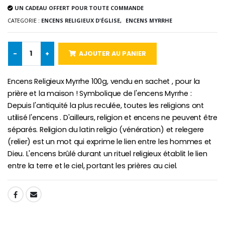
UN CADEAU OFFERT POUR TOUTE COMMANDE
-10%
CATEGORIE :
ENCENS RELIGIEUX D'ÉGLISE,
ENCENS MYRRHE
Médaille Miraculeuse Or 9 Carat
Bougie de Neuvaine Contre le Mal - Saint Michel
€130.00
€4.95
€5.50
-
+
AJOUTER AU PANIER
Encens Religieux Myrrhe 100g, vendu en sachet , pour la
-25%
Médaille Miraculeuse Rose
prière et la maison ! Symbolique de l'encens Myrrhe :
Lot de 20 Bougies de Neuvaine Blanches
€2.50
€58.50
Depuis l'antiquité la plus reculée, toutes les religions ont
€78.00
utilisé l'encens . D'ailleurs, religion et encens ne peuvent être
séparés. Religion du latin religio (vénération) et relegere
(relier) est un mot qui exprime le lien entre les hommes et
Chapelet de Lourde
Huile d'Onction
Dieu. L'encens brûlé durant un rituel religieux établit le lien
€5.00
€9.90
entre la terre et le ciel, portant les prières au ciel.
SHARE:
Croix Enfant en Bois Eglise Papillons et Arc-en-ciel 15 cm
Bougie Neuvaine pour une Guérison - 17.5cm