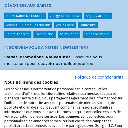
DÉVOTION AUX SAINTS
Notre Dame De Lourdes
Vierge Miraculeuse
Anges Gardiens
Marie Qui Défait Les Noeuds
Jésus Christ
Sainte Rita
Sainte Thérèse
Saint Michel
Saint Benoît
Saint Christophe
INSCRIVEZ-VOUS A NOTRE NEWSLETTER !
Soldes, Promotions, Nouveautés
... Inscrivez-vous
maintenant pour recevoir nos meilleures offres.
Politique de confidentialité
Nous utilisons des cookies
Les cookies nous permettent de personnaliser le contenu et les
annonces, d'offrir des fonctionnalités relatives aux médias sociaux et
d'analyser notre trafic. Nous partageons également des informations sur
l'utilisation de notre site avec nos partenaires de médias sociaux, de
publicité et d'analyse, qui peuvent combiner celles-ci avec d'autres
informations que vous leur avez fournies ou qu'ils ont collectées lors de
votre utilisation de leurs services. Les données sont collectées pour
personnaliser les annonces et mesurer l'efficacité des campagnes
La Boutique des Chrétiens © | La boutique religieuse chrétienne de
publicitaires. Les données peuvent être partagées avec Google LLC. Pour