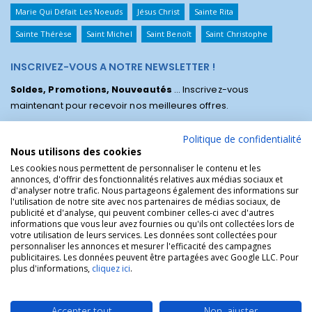
Marie Qui Défait Les Noeuds
Jésus Christ
Sainte Rita
Sainte Thérèse
Saint Michel
Saint Benoît
Saint Christophe
INSCRIVEZ-VOUS A NOTRE NEWSLETTER !
Soldes, Promotions, Nouveautés
... Inscrivez-vous
maintenant pour recevoir nos meilleures offres.
Politique de confidentialité
Nous utilisons des cookies
Les cookies nous permettent de personnaliser le contenu et les
annonces, d'offrir des fonctionnalités relatives aux médias sociaux et
d'analyser notre trafic. Nous partageons également des informations sur
l'utilisation de notre site avec nos partenaires de médias sociaux, de
publicité et d'analyse, qui peuvent combiner celles-ci avec d'autres
informations que vous leur avez fournies ou qu'ils ont collectées lors de
votre utilisation de leurs services. Les données sont collectées pour
personnaliser les annonces et mesurer l'efficacité des campagnes
La Boutique des Chrétiens © | La boutique religieuse chrétienne de
publicitaires. Les données peuvent être partagées avec Google LLC. Pour
référence !.
plus d'informations,
cliquez ici
.
Accepter tout
Non, ajuster