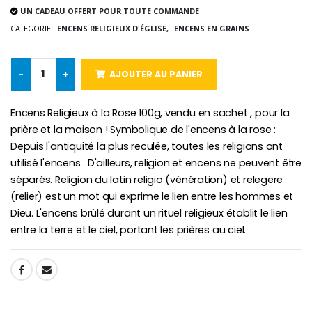
UN CADEAU OFFERT POUR TOUTE COMMANDE
-10%
CATEGORIE :
ENCENS RELIGIEUX D'ÉGLISE,
ENCENS EN GRAINS
Médaille Miraculeuse Or 9 Carat
Bougie de Neuvaine Contre le Mal - Saint Michel
€130.00
€4.95
€5.50
-
+
AJOUTER AU PANIER
Encens Religieux à la Rose 100g, vendu en sachet , pour la
-25%
Médaille Miraculeuse Rose
prière et la maison ! Symbolique de l'encens à la rose :
Lot de 20 Bougies de Neuvaine Blanches
€2.50
€58.50
Depuis l'antiquité la plus reculée, toutes les religions ont
€78.00
utilisé l'encens . D'ailleurs, religion et encens ne peuvent être
séparés. Religion du latin religio (vénération) et relegere
(relier) est un mot qui exprime le lien entre les hommes et
Chapelet de Lourde
Huile d'Onction
Dieu. L'encens brûlé durant un rituel religieux établit le lien
€5.00
€9.90
entre la terre et le ciel, portant les prières au ciel.
SHARE:
Croix Enfant en Bois Eglise Papillons et Arc-en-ciel 15 cm
Bougie Neuvaine pour une Guérison - 17.5cm