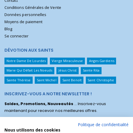
Contact
Conditions Générales de Vente
Données personnelles
Moyens de paiement
Blog
Se connecter
DÉVOTION AUX SAINTS
Notre Dame De Lourdes
Vierge Miraculeuse
Anges Gardiens
Marie Qui Défait Les Noeuds
Jésus Christ
Sainte Rita
Sainte Thérèse
Saint Michel
Saint Benoît
Saint Christophe
INSCRIVEZ-VOUS A NOTRE NEWSLETTER !
Soldes, Promotions, Nouveautés
... Inscrivez-vous
maintenant pour recevoir nos meilleures offres.
Politique de confidentialité
Nous utilisons des cookies