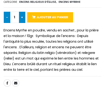
CATEGORIE :
ENCENS RELIGIEUX D'ÉGLISE,
ENCENS MYRRHE
-10%
Médaille Miraculeuse Or 9 Carat
Bougie de Neuvaine Contre le Mal - Saint Michel
€130.00
-
+
AJOUTER AU PANIER
€4.95
€5.50
Encens Myrrhe en poudre, vendu en sachet , pour la prière
et la maison ! 10gr. Symbolique de l'encens : Depuis
-25%
Médaille Miraculeuse Rose
l'antiquité la plus reculée, toutes les religions ont utilisé
Lot de 20 Bougies de Neuvaine Blanches
€2.50
l'encens . D'ailleurs, religion et encens ne peuvent être
€58.50
€78.00
séparés. Religion du latin religio (vénération) et relegere
(relier) est un mot qui exprime le lien entre les hommes et
Dieu. L'encens brûlé durant un rituel religieux établit le lien
entre la terre et le ciel, portant les prières au ciel.
Chapelet de Lourde
Huile d'Onction
€5.00
€9.90
SHARE:
Croix Enfant en Bois Eglise Papillons et Arc-en-ciel 15 cm
Bougie Neuvaine pour une Guérison - 17.5cm