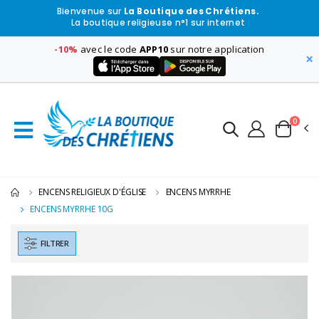
Bienvenue sur
La Boutique des Chrétiens.
La boutique religieuse n°1 sur internet
-10%
avec le code
APP10
sur notre application
×
0
ENCENS RELIGIEUX D'ÉGLISE
ENCENS MYRRHE
ENCENS MYRRHE 10G
FILTRER