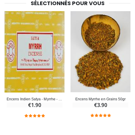
€23.00
€4.90
SÉLECTIONNÉS POUR VOUS
Encens Myrrhe en Grains 50gr
Encens Indien Satya - Myrrhe - 15g
€3.90
€1.90