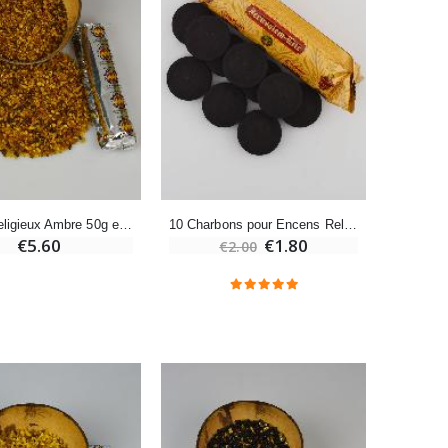
-20%
Eau de Lourdes 1 Litre
€9.60
€12.00
-20%
Déposez votre Neuvaine à Lourdes
Encens religieux Ambre 50g et 10 charbons
10 Charbons pour Encens Religieux
€9.60
€12.00
€5.60
€1.80
€2.00
Bonbons Pastilles Menthe à l'Eau de Lourdes - 130g
€7.90
-20%