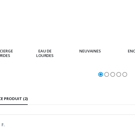
CIERGE
EAU DE
NEUVAINES
EN
URDES
LOURDES
CE PRODUIT (2)
 F.