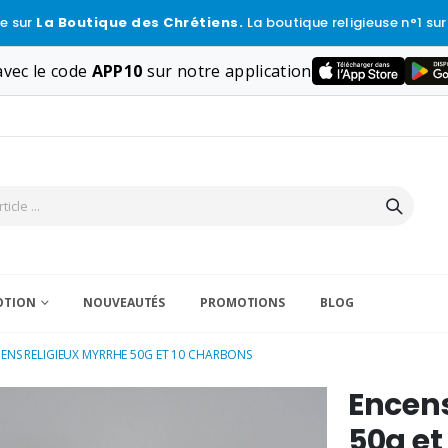
e sur
La Boutique des Chrétiens.
La boutique religieuse n°1 sur
vec le code
APP10
sur notre application
VOTION
NOUVEAUTÉS
PROMOTIONS
BLOG
ENS RELIGIEUX MYRRHE 50G ET 10 CHARBONS
Encens
50g et