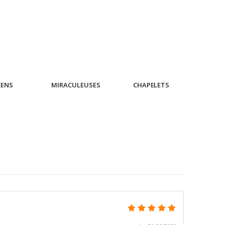
CENS
MIRACULEUSES
CHAPELETS
IC