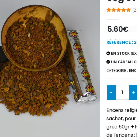
(2
5.60€
RÉFÉRENCE : 
EN STOCK (EX
UN CADEAU O
CATEGORIE :
ENCE
-
+
Encens relig
sachet, pour 
grec 50gr + 
de l'encens : 