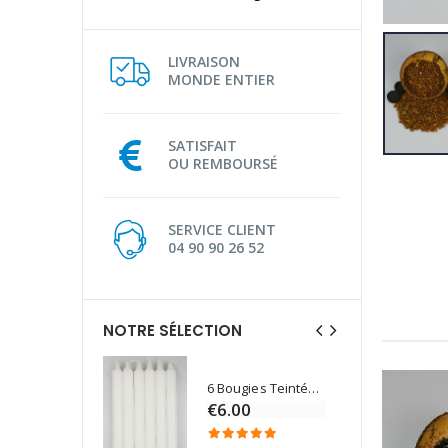
LIVRAISON
MONDE ENTIER
SATISFAIT
OU REMBOURSÉ
SERVICE CLIENT
04 90 90 26 52
NOTRE SÉLECTION
6 Bougies Teintées Masse Couleur Blanche
Une bougie 150 gr et votre Prière déposées à Lourdes
€6.00
€7.00