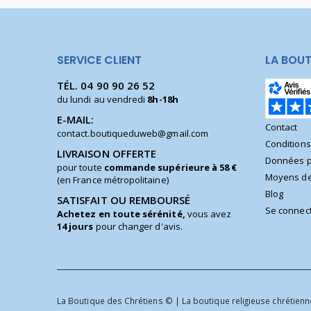
SERVICE CLIENT
LA BOUT
TÉL.
04 90 90 26 52
du lundi au vendredi
8h-18h
E-MAIL:
Contact
contact.boutiqueduweb@gmail.com
Condition
LIVRAISON OFFERTE
Données p
pour toute
commande supérieure à 58 €
Moyens de
(en France métropolitaine)
Blog
SATISFAIT OU REMBOURSÉ
Se connec
Achetez en toute sérénité,
vous avez
14 jours
pour changer d'avis.
La Boutique des Chrétiens © | La boutique religieuse chrétienne