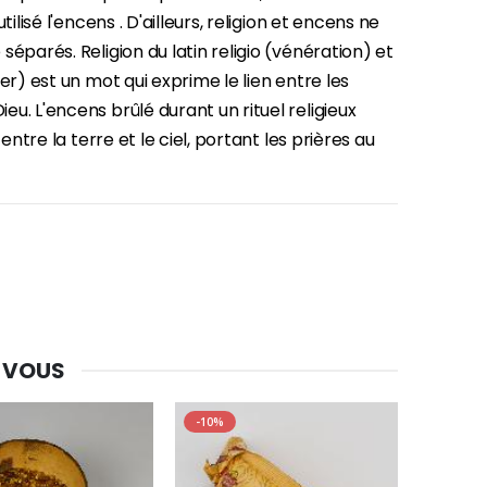
utilisé l'encens . D'ailleurs, religion et encens ne
séparés. Religion du latin religio (vénération) et
ier) est un mot qui exprime le lien entre les
u. L'encens brûlé durant un rituel religieux
n entre la terre et le ciel, portant les prières au
 VOUS
-30%
-10%
Une bougie 150 gr et votre Prière déposées à Lourdes
€7.00
€10.00