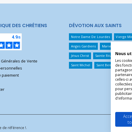
IQUE DES CHRÉTIENS
DÉVOTION AUX SAINTS
Notre Dame De Lourdes
Vierge Mi
Anges Gardiens
Marie Qui Défait 
Nous ut
Jésus Christ
Sainte Rita
Sainte T
Les cooki
s Générales de Vente
des foncti
Saint Michel
Saint Benoît
Saint 
ersonnelles
partageons
partenair
 paiement
celles-ci 
collectées
pour pers
ter
publicita
d'informa
Acce
to
 de référence !.