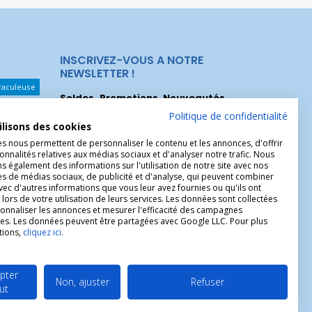
INSCRIVEZ-VOUS A NOTRE
NEWSLETTER !
raculeuse
Soldes, Promotions, Nouveautés
...
Les Noeuds
Inscrivez-vous maintenant pour recevoir
Politique de confidentialité
ilisons des cookies
nos meilleures offres.
hérèse
es nous permettent de personnaliser le contenu et les annonces, d'offrir
onnalités relatives aux médias sociaux et d'analyser notre trafic. Nous
Christophe
 également des informations sur l'utilisation de notre site avec nos
es de médias sociaux, de publicité et d'analyse, qui peuvent combiner
avec d'autres informations que vous leur avez fournies ou qu'ils ont
 lors de votre utilisation de leurs services. Les données sont collectées
onnaliser les annonces et mesurer l'efficacité des campagnes
ires. Les données peuvent être partagées avec Google LLC. Pour plus
tions,
cliquez ici
.
pter
Non, ajuster
Refuser
ut