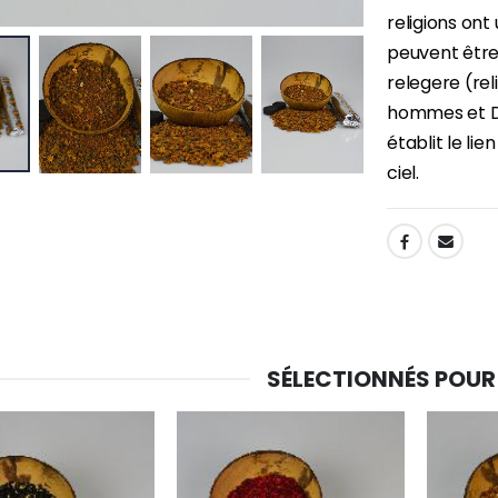
religions ont 
peuvent être 
relegere (rel
hommes et Die
établit le lie
ciel.
SHARE:
SÉLECTIONNÉS POUR
-30%
6 Bougies Teintées Masse Couleur Blanche
Une bougie 150 gr et votre Prière déposées à Lourdes
€6.00
€7.00
€10.00