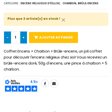
CATEGORIE :
ENCENS RELIGIEUX D'ÉGLISE,
CHARBON, BRÛLE-ENCENS
-10%
Médaille Miraculeuse Or 9 Carat
Bougie de Neuvaine Contre le Mal - Saint Michel
€130.00
Plus que 2 article(s) en stock !
€4.95
€5.50
-
+
AJOUTER AU PANIER
-25%
Médaille Miraculeuse Rose
Lot de 20 Bougies de Neuvaine Blanches
€2.50
Coffret Encens + Charbon + Brûle-encens, un joli coffret
€58.50
€78.00
pour découvrir l'encens religieux chez soi! Vous recevrez un
brûle-encens doré, 50g d'encens, une pince à charbon + 5
charbon.
Chapelet de Lourde
Huile d'Onction
€5.00
€9.90
SHARE:
Croix Enfant en Bois Eglise Papillons et Arc-en-ciel 15 cm
Bougie Neuvaine pour une Guérison - 17.5cm