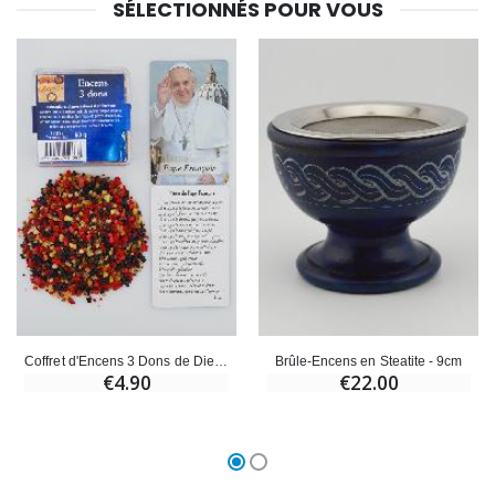
€23.00
€4.90
SÉLECTIONNÉS POUR VOUS
Coffret d'Encens 3 Dons de Dieu & Pape François
Brûle-Encens en Steatite - 9cm
€4.90
€22.00