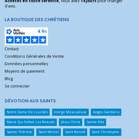
Achetez en toute sérénité,
vous avez
14 jours
pour changer
d'avis.
LA BOUTIQUE DES CHRÉTIENS
Contact
Conditions Générales de Vente
Données personnelles
Moyens de paiement
Blog
Se connecter
DÉVOTION AUX SAINTS
Notre Dame De Lourdes
Vierge Miraculeuse
Anges Gardiens
Marie Qui Défait Les Noeuds
Jésus Christ
Sainte Rita
Sainte Thérèse
Saint Michel
Saint Benoît
Saint Christophe